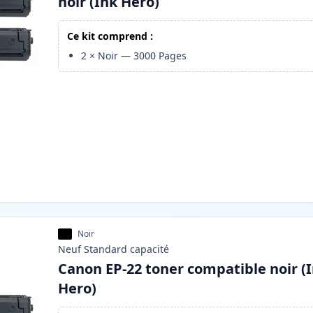
noir (Ink Hero)
Ce kit comprend :
2
×
Noir
—
3000
Pages
Noir
Neuf
Standard
capacité
Canon EP-22 toner compatible noir (
Hero)