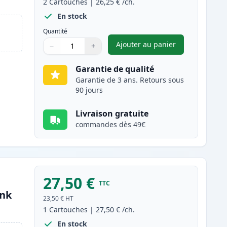
2
Cartouches
|
26,25 €
/ch.
En stock
Quantité
Ajouter au panier
−
+
,
Pack de 2 Canon EP-22 
Quantité
Utilisez les boutons pour ajuster
Quantité
:
1
Garantie de qualité
Garantie de 3 ans. Retours sous
90 jours
Livraison gratuite
commandes dès 49€
27,50 €
TTC
Ink
23,50 €
HT
1
Cartouches
|
27,50 €
/ch.
En stock