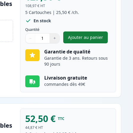
bles
108,97 €
HT
5
Cartouches
|
25,50 €
/ch.
En stock
Quantité
Ajouter au panier
−
+
,
Pack de 5 Canon EP-22 
Quantité
Utilisez les boutons pour ajuster
Quantité
:
1
Garantie de qualité
Garantie de 3 ans. Retours sous
90 jours
Livraison gratuite
commandes dès 49€
52,50 €
TTC
bles
44,87 €
HT