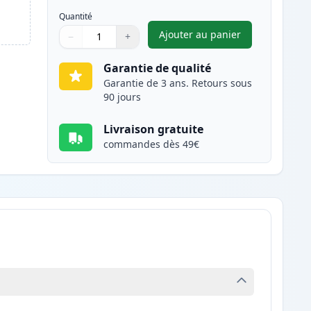
Quantité
Ajouter au panier
−
+
,
Canon EP-22 toner comp
Quantité
Utilisez les boutons pour ajuster
Quantité
:
1
Garantie de qualité
Garantie de 3 ans. Retours sous
90 jours
Livraison gratuite
commandes dès 49€