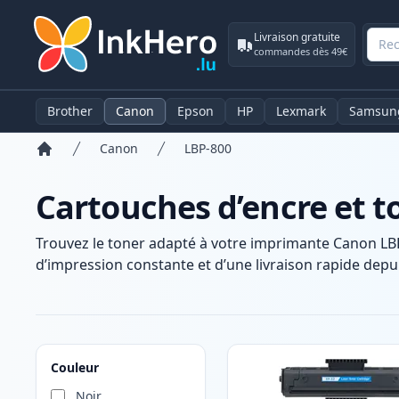
Livraison gratuite
commandes dès 49€
Brother
Canon
Epson
HP
Lexmark
Samsun
Canon
LBP-800
Accueil
Cartouches d’encre et 
Trouvez le toner adapté à votre imprimante Canon LBP
d’impression constante et d’une livraison rapide depui
Produits
Couleur
Noir