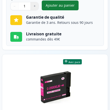
Ajouter au panier
−
+
,
Canon PGI-2500XLC cartouche
Quantité
Utilisez les boutons pour ajuster
Quantité
:
1
Garantie de qualité
Garantie de 3 ans. Retours sous 90 jours
Livraison gratuite
commandes dès 49€
Avec puce