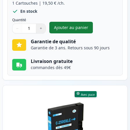
1
Cartouches
|
19,50 €
/ch.
En stock
Quantité
Ajouter au panier
−
+
,
Canon PGI-2500XLBK cartouche
Quantité
Utilisez les boutons pour ajuster
Quantité
:
1
Garantie de qualité
Garantie de 3 ans. Retours sous 90 jours
Livraison gratuite
commandes dès 49€
Avec puce