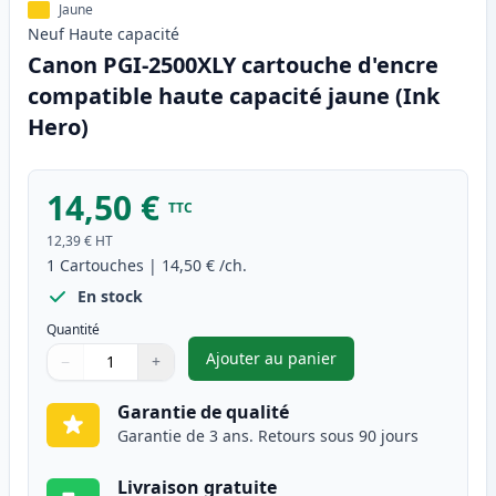
Jaune
Neuf
Haute
capacité
Canon PGI-2500XLY cartouche d'encre
compatible haute capacité jaune (Ink
Hero)
14,50 €
TTC
12,39 €
HT
1
Cartouches
|
14,50 €
/ch.
En stock
Quantité
Ajouter au panier
−
+
,
Canon PGI-2500XLY cartouche 
Quantité
Utilisez les boutons pour ajuster
Quantité
:
1
Garantie de qualité
Garantie de 3 ans. Retours sous 90 jours
Livraison gratuite