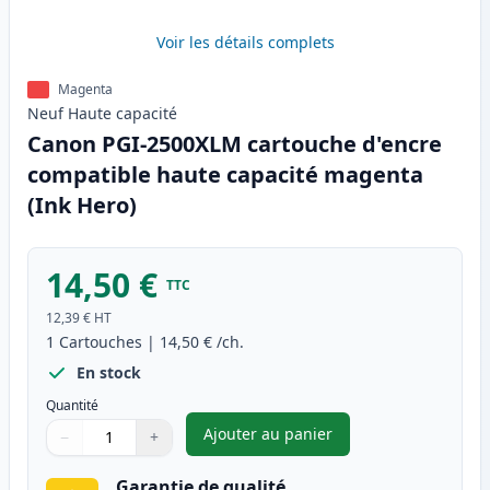
Voir les détails complets
Magenta
Neuf
Haute
capacité
Canon PGI-2500XLM cartouche d'encre
compatible haute capacité magenta
(Ink Hero)
14,50 €
TTC
12,39 €
HT
1
Cartouches
|
14,50 €
/ch.
En stock
Quantité
Ajouter au panier
−
+
,
Canon PGI-2500XLM cartouche
Quantité
Utilisez les boutons pour ajuster
Quantité
:
1
Garantie de qualité