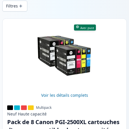
d’impression constante et d’une livraison
Filtres
rapide depuis un stock local en .
Produits
Avec puce
Voir les détails complets
Multipack
Neuf
Haute
capacité
Pack de 8 Canon PGI-2500XL cartouches