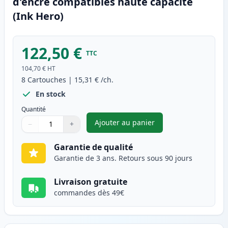
d'encre compatibles haute capacité
(Ink Hero)
122,50 €
TTC
104,70 €
HT
8
Cartouches
|
15,31 €
/ch.
En stock
Quantité
Ajouter au panier
−
+
,
Pack de 8 Canon PGI-2500XL c
Quantité
Utilisez les boutons pour ajuster
Quantité
:
1
Garantie de qualité
Garantie de 3 ans. Retours sous 90 jours
Livraison gratuite
commandes dès 49€