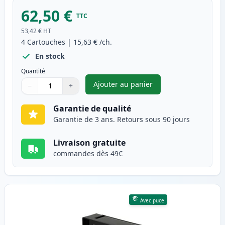
62,50 €
TTC
53,42 €
HT
4
Cartouches
|
15,63 €
/ch.
En stock
Quantité
Ajouter au panier
−
+
,
Pack de 4 Canon PGI-2500XL c
Quantité
Utilisez les boutons pour ajuster
Quantité
:
1
Garantie de qualité
Garantie de 3 ans. Retours sous 90 jours
Livraison gratuite
commandes dès 49€
Avec puce