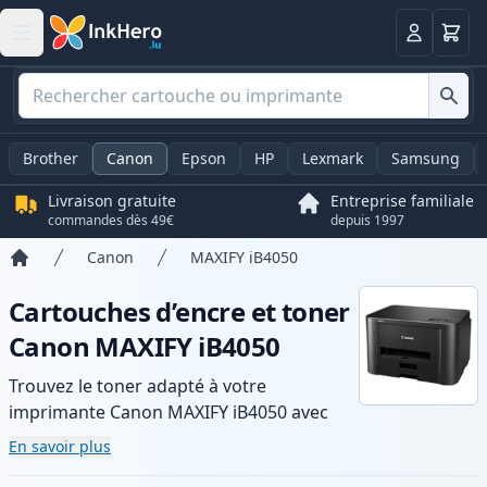
Panier
Connexio
Brother
Canon
Epson
HP
Lexmark
Samsung
Livraison gratuite
Entreprise familiale
commandes dès 49€
depuis 1997
Canon
MAXIFY iB4050
Accueil
Cartouches d’encre et toner
Canon MAXIFY iB4050
Trouvez le toner adapté à votre
imprimante Canon MAXIFY iB4050 avec
notre gamme de cartouches compatibles
En savoir plus
et haute capacité. Profitez d’une qualité