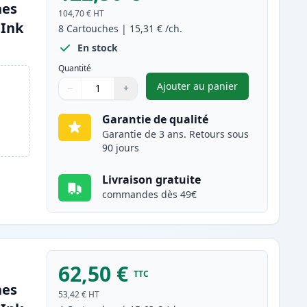
hes
104,70 €
HT
(Ink
8
Cartouches
|
15,31 €
/ch.
En stock
Quantité
Ajouter au panier
−
+
,
Pack de 8 Canon PGI-2
Quantité
Utilisez les boutons pour ajuster
Quantité
:
1
Garantie de qualité
Garantie de 3 ans. Retours sous
90 jours
Livraison gratuite
commandes dès 49€
62,50 €
TTC
hes
53,42 €
HT