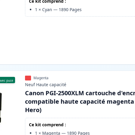
Ce kit comprend :
1
×
Cyan
—
1890
Pages
Magenta
Avec puce
Neuf
Haute
capacité
Canon PGI-2500XLM cartouche d'enc
compatible haute capacité magenta 
Hero)
Ce kit comprend :
1
×
Magenta
—
1890
Pages