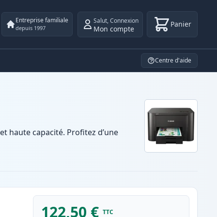
Entreprise familiale
Salut
,
Connexion
Panier
Mon compte
depuis 1997
Centre d'aide
 haute capacité. Profitez d’une
122,50 €
TTC