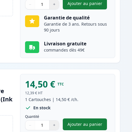
Ajouter au panier
−
+
,
Canon PGI-2500XLC car
Quantité
Utilisez les boutons pour ajuster
Quantité
:
1
Garantie de qualité
Garantie de 3 ans. Retours sous
90 jours
Livraison gratuite
commandes dès 49€
14,50 €
TTC
re
12,39 €
HT
(Ink
1
Cartouches
|
14,50 €
/ch.
En stock
Quantité
Ajouter au panier
−
+
,
Canon PGI-2500XLM car
Quantité
Utilisez les boutons pour ajuster
Quantité
:
1