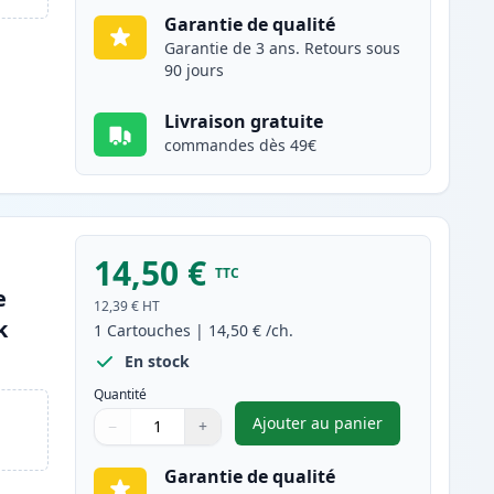
Garantie de qualité
Garantie de 3 ans. Retours sous
90 jours
Livraison gratuite
commandes dès 49€
14,50 €
TTC
e
12,39 €
HT
k
1
Cartouches
|
14,50 €
/ch.
En stock
Quantité
Ajouter au panier
−
+
,
Canon PGI-2500XLY car
Quantité
Utilisez les boutons pour ajuster
Quantité
:
1
Garantie de qualité