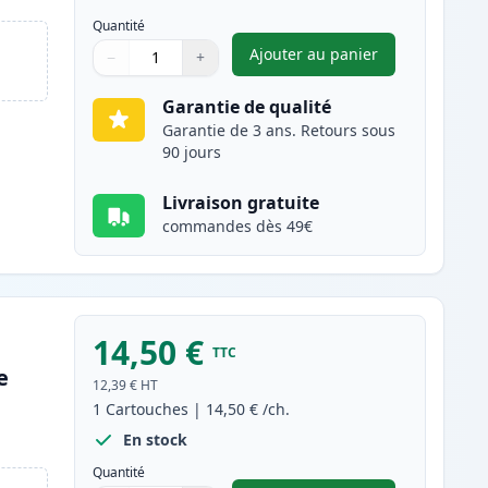
Quantité
Ajouter au panier
−
+
,
Canon PGI-2500XLBK ca
Quantité
Utilisez les boutons pour ajuster
Quantité
:
1
Garantie de qualité
Garantie de 3 ans. Retours sous
90 jours
Livraison gratuite
commandes dès 49€
14,50 €
TTC
e
12,39 €
HT
1
Cartouches
|
14,50 €
/ch.
En stock
Quantité