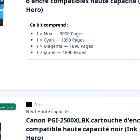
d'encre compatibles haute capacité 
Hero)
Ce kit comprend :
1
×
Noir
—
3000
Pages
1
×
Cyan
—
1890
Pages
1
×
Magenta
—
1890
Pages
1
×
Jaune
—
1890
Pages
Noir
Avec puce
Neuf
Haute
capacité
Canon PGI-2500XLBK cartouche d'enc
compatible haute capacité noir (Ink
Hero)