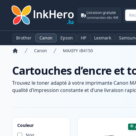
Livraison gratuite
commandes dès 49€
Brother
Canon
Epson
HP
Lexmark
Samsun
Canon
MAXIFY iB4150
Accueil
Cartouches d’encre et 
Trouvez le toner adapté à votre imprimante Canon MA
qualité d’impression constante et d’une livraison rapid
Produits
Couleur
Noir