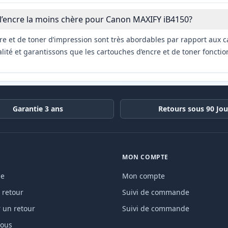
 l’encre la moins chère pour Canon MAXIFY iB4150?
re et de toner d’impression sont très abordables par rapport aux c
ité et garantissons que les cartouches d’encre et de toner fonctio
Garantie 3 ans
Retours sous 90 Jou
MON COMPTE
de
Mon compte
 retour
Suivi de commande
un retour
Suivi de commande
nous