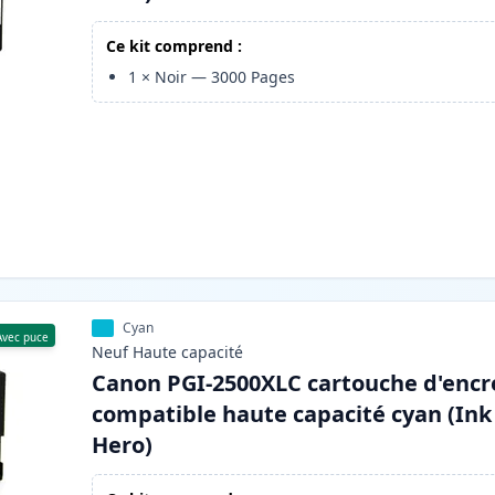
Ce kit comprend :
1
×
Noir
—
3000
Pages
Cyan
Avec puce
Neuf
Haute
capacité
Canon PGI-2500XLC cartouche d'encr
compatible haute capacité cyan (Ink
Hero)