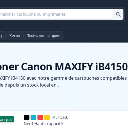
g
Xerox
Toutes nos marques
toner Canon MAXIFY iB4150
XIFY iB4150 avec notre gamme de cartouches compatibles et
e depuis un stock local en .
Multipack
Avec puce
Neuf
Haute
capacité