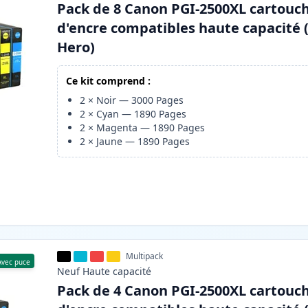
Pack de 8 Canon PGI-2500XL cartouc
d'encre compatibles haute capacité 
Hero)
Ce kit comprend :
2
×
Noir
—
3000
Pages
2
×
Cyan
—
1890
Pages
2
×
Magenta
—
1890
Pages
2
×
Jaune
—
1890
Pages
Multipack
Avec puce
Neuf
Haute
capacité
Pack de 4 Canon PGI-2500XL cartouc