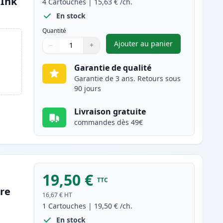
(Ink
4
Cartouches
|
15,63 €
/ch.
En stock
Quantité
Ajouter au panier
−
+
,
Pack de 4 Canon PGI-2
Quantité
Utilisez les boutons pour ajuster
Quantité
:
1
Garantie de qualité
Garantie de 3 ans. Retours sous
90 jours
Livraison gratuite
commandes dès 49€
19,50 €
TTC
re
16,67 €
HT
1
Cartouches
|
19,50 €
/ch.
En stock