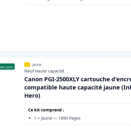
Jaune
Avec puce
Neuf
Haute
capacité
Canon PGI-2500XLY cartouche d'encr
compatible haute capacité jaune (In
Hero)
Ce kit comprend :
1
×
Jaune
—
1890
Pages