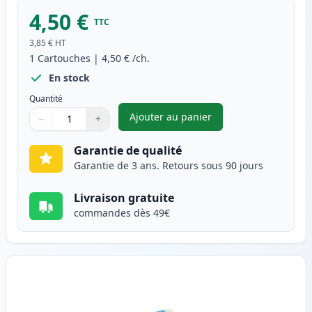
4,50 €
TTC
3,85 €
HT
1
Cartouches
|
4,50 €
/ch.
En stock
Quantité
Ajouter au panier
−
+
,
Canon BJI-201 (BJI-201BK) ca
Quantité
Utilisez les boutons pour ajuster
Quantité
:
1
Garantie de qualité
Garantie de 3 ans. Retours sous 90 jours
Livraison gratuite
commandes dès 49€