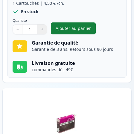
1
Cartouches
|
4,50 €
/ch.
En stock
Quantité
Ajouter au panier
−
+
,
Canon BJI-201 (BJI-201C) car
Quantité
Utilisez les boutons pour ajuster
Quantité
:
1
Garantie de qualité
Garantie de 3 ans. Retours sous 90 jours
Livraison gratuite
commandes dès 49€