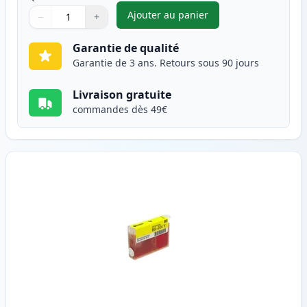
Ajouter au panier
−
+
,
Canon BJI-201 (BJI-201M) car
Quantité
Utilisez les boutons pour ajuster
Quantité
:
1
Garantie de qualité
Garantie de 3 ans. Retours sous 90 jours
Livraison gratuite
commandes dès 49€