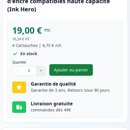
d'encre compatibles haute capacité
(Ink Hero)
19,00 €
TTC
16,24 €
HT
4
Cartouches
|
4,75 €
/ch.
En stock
Quantité
Ajouter au panier
−
+
,
Pack de 4 Canon BJI-201 cart
Quantité
Utilisez les boutons pour ajuster
Quantité
:
1
Garantie de qualité
Garantie de 3 ans. Retours sous 90 jours
Livraison gratuite
commandes dès 49€