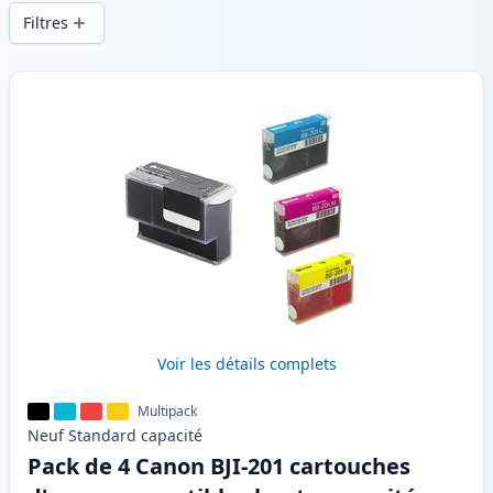
d’impression constante et d’une livraison
Filtres
rapide depuis un stock local en .
Produits
Voir les détails complets
Multipack
Neuf
Standard
capacité
Pack de 4 Canon BJI-201 cartouches