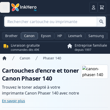
Panier
Connexio
Brother
Canon
Epson
HP
Lexmark
Samsung
Livraison gratuite
Entreprise familiale
commandes dès 49€
depuis 1997
Canon
Phaser 140
Accueil
Cartouches d’encre et toner
Canon Phaser 140
Trouvez le toner adapté à votre
imprimante Canon Phaser 140 avec notre
gamme de cartouches compatibles et
En savoir plus
haute capacité. Profitez d’une qualité