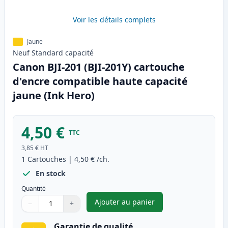
Voir les détails complets
Jaune
Neuf
Standard
capacité
Canon BJI-201 (BJI-201Y) cartouche
d'encre compatible haute capacité
jaune (Ink Hero)
4,50 €
TTC
3,85 €
HT
1
Cartouches
|
4,50 €
/ch.
En stock
Quantité
Ajouter au panier
−
+
,
Canon BJI-201 (BJI-201Y) car
Quantité
Utilisez les boutons pour ajuster
Quantité
:
1
Garantie de qualité