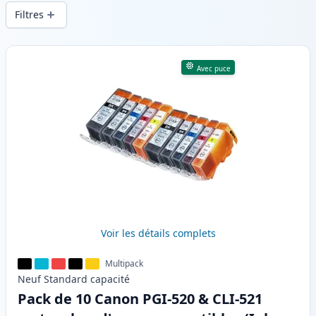
d’impression constante et d’une livraison
Filtres
rapide depuis un stock local en .
Produits
Avec puce
Voir les détails complets
Multipack
Neuf
Standard
capacité
Pack de 10 Canon PGI-520 & CLI-521