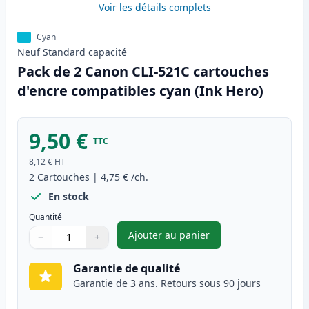
Voir les détails complets
Cyan
Neuf
Standard
capacité
Pack de 2 Canon CLI-521C cartouches
d'encre compatibles cyan (Ink Hero)
9,50 €
TTC
8,12 €
HT
2
Cartouches
|
4,75 €
/ch.
En stock
Quantité
Ajouter au panier
−
+
,
Pack de 2 Canon CLI-521C car
Quantité
Utilisez les boutons pour ajuster
Quantité
:
1
Garantie de qualité
Garantie de 3 ans. Retours sous 90 jours