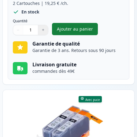
2
Cartouches
|
19,25 €
/ch.
En stock
Quantité
Ajouter au panier
−
+
,
Pack de 2 Canon PGI-520BK c
Quantité
Utilisez les boutons pour ajuster
Quantité
:
1
Garantie de qualité
Garantie de 3 ans. Retours sous 90 jours
Livraison gratuite
commandes dès 49€
Avec puce