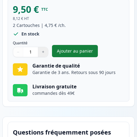
9,50 €
TTC
8,12 €
HT
2
Cartouches
|
4,75 €
/ch.
En stock
Quantité
Ajouter au panier
−
+
,
Pack de 2 Canon CLI-521Y car
Quantité
Utilisez les boutons pour ajuster
Quantité
:
1
Garantie de qualité
Garantie de 3 ans. Retours sous 90 jours
Livraison gratuite
commandes dès 49€
Questions fréquemment posées