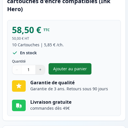
cartouches d'encre compatibles (Ink
Hero)
58,50 €
TTC
50,00 €
HT
10
Cartouches
|
5,85 €
/ch.
En stock
Quantité
Ajouter au panier
−
+
,
Pack de 10 Canon PGI-520 & C
Quantité
Utilisez les boutons pour ajuster
Quantité
:
1
Garantie de qualité
Garantie de 3 ans. Retours sous 90 jours
Livraison gratuite
commandes dès 49€