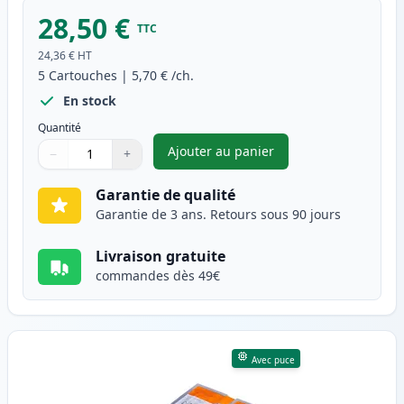
28,50 €
TTC
24,36 €
HT
5
Cartouches
|
5,70 €
/ch.
En stock
Quantité
Ajouter au panier
−
+
,
Pack de 5 Canon PGI-520 & CL
Quantité
Utilisez les boutons pour ajuster
Quantité
:
1
Garantie de qualité
Garantie de 3 ans. Retours sous 90 jours
Livraison gratuite
commandes dès 49€
Avec puce