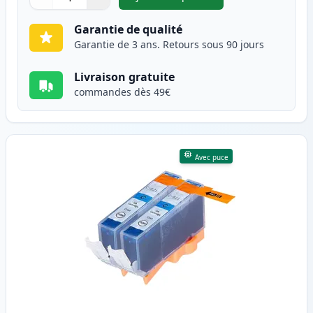
,
Pack de 2 Canon CLI-521BK ca
Quantité
Utilisez les boutons pour ajuster
Quantité
:
1
Garantie de qualité
Garantie de 3 ans. Retours sous 90 jours
Livraison gratuite
commandes dès 49€
Avec puce