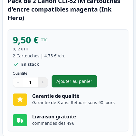
Pack de 2 Canon CLI-521M cartouches
d'encre compatibles magenta (Ink
Hero)
9,50 €
TTC
8,12 €
HT
2
Cartouches
|
4,75 €
/ch.
En stock
Quantité
Ajouter au panier
−
+
,
Pack de 2 Canon CLI-521M ca
Quantité
Utilisez les boutons pour ajuster
Quantité
:
1
Garantie de qualité
Garantie de 3 ans. Retours sous 90 jours
Livraison gratuite
commandes dès 49€