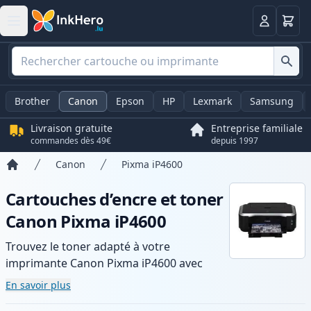
Panier
Connexio
Brother
Canon
Epson
HP
Lexmark
Samsung
Livraison gratuite
Entreprise familiale
commandes dès 49€
depuis 1997
Canon
Pixma iP4600
Accueil
Cartouches d’encre et toner
Canon Pixma iP4600
Trouvez le toner adapté à votre
imprimante Canon Pixma iP4600 avec
notre gamme de cartouches compatibles
En savoir plus
et haute capacité. Profitez d’une qualité