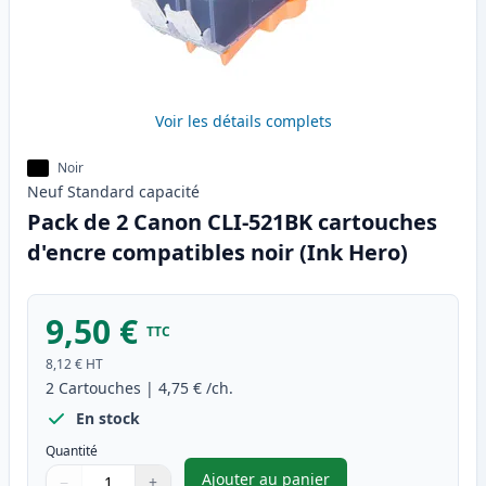
Voir les détails complets
Noir
Neuf
Standard
capacité
Pack de 2 Canon CLI-521BK cartouches
d'encre compatibles noir (Ink Hero)
9,50 €
TTC
8,12 €
HT
2
Cartouches
|
4,75 €
/ch.
En stock
Quantité
Ajouter au panier
−
+