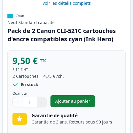
Voir les détails complets
Cyan
Neuf
Standard
capacité
Pack de 2 Canon CLI-521C cartouches
d'encre compatibles cyan (Ink Hero)
9,50 €
TTC
8,12 €
HT
2
Cartouches
|
4,75 €
/ch.
En stock
Quantité
Ajouter au panier
−
+
,
Pack de 2 Canon CLI-521C car
Quantité
Utilisez les boutons pour ajuster
Quantité
:
1
Garantie de qualité
Garantie de 3 ans. Retours sous 90 jours