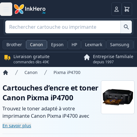
Panier
Connexio
Brother
Canon
Epson
HP
Lexmark
Samsung
Livraison gratuite
Entreprise familiale
commandes dès 49€
depuis 1997
Canon
Pixma iP4700
Accueil
Cartouches d’encre et toner
Canon Pixma iP4700
Trouvez le toner adapté à votre
imprimante Canon Pixma iP4700 avec
notre gamme de cartouches compatibles
En savoir plus
et haute capacité. Profitez d’une qualité