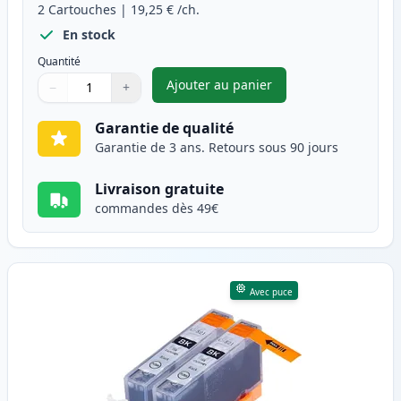
2
Cartouches
|
19,25 €
/ch.
En stock
Quantité
Ajouter au panier
−
+
,
Pack de 2 Canon PGI-520BK c
Quantité
Utilisez les boutons pour ajuster
Quantité
:
1
Garantie de qualité
Garantie de 3 ans. Retours sous 90 jours
Livraison gratuite
commandes dès 49€
Avec puce