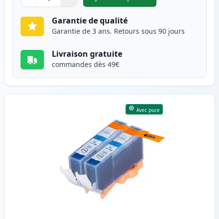
,
Pack de 2 Canon CLI-521BK ca
Quantité
Utilisez les boutons pour ajuster
Quantité
:
1
Garantie de qualité
Garantie de 3 ans. Retours sous 90 jours
Livraison gratuite
commandes dès 49€
Avec puce