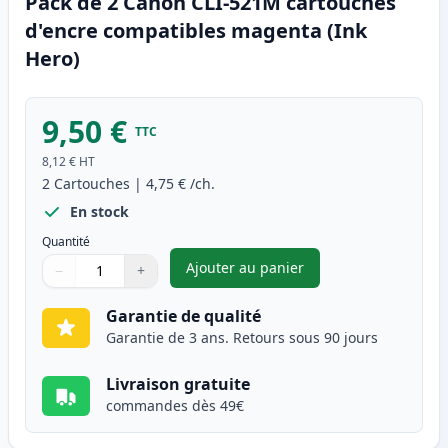
Pack de 2 Canon CLI-521M cartouches
d'encre compatibles magenta (Ink
Hero)
9,50 €
TTC
8,12 €
HT
2
Cartouches
|
4,75 €
/ch.
En stock
Quantité
Ajouter au panier
−
+
,
Pack de 2 Canon CLI-521M ca
Quantité
Utilisez les boutons pour ajuster
Quantité
:
1
Garantie de qualité
Garantie de 3 ans. Retours sous 90 jours
Livraison gratuite
commandes dès 49€