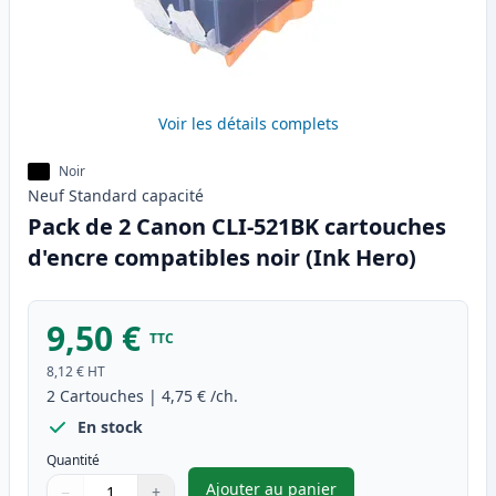
Voir les détails complets
Noir
Neuf
Standard
capacité
Pack de 2 Canon CLI-521BK cartouches
d'encre compatibles noir (Ink Hero)
9,50 €
TTC
8,12 €
HT
2
Cartouches
|
4,75 €
/ch.
En stock
Quantité
Ajouter au panier
−
+