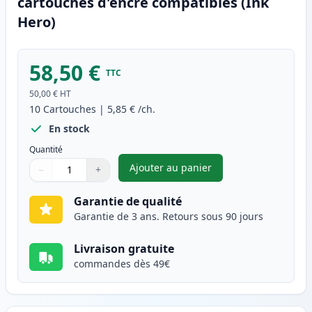
cartouches d'encre compatibles (Ink
Hero)
58,50 €
TTC
50,00 €
HT
10
Cartouches
|
5,85 €
/ch.
En stock
Quantité
Ajouter au panier
−
+
,
Pack de 10 Canon PGI-520 & C
Quantité
Utilisez les boutons pour ajuster
Quantité
:
1
Garantie de qualité
Garantie de 3 ans. Retours sous 90 jours
Livraison gratuite
commandes dès 49€