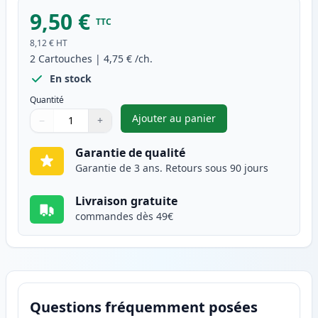
9,50 €
TTC
8,12 €
HT
2
Cartouches
|
4,75 €
/ch.
En stock
Quantité
Ajouter au panier
−
+
,
Pack de 2 Canon CLI-521Y car
Quantité
Utilisez les boutons pour ajuster
Quantité
:
1
Garantie de qualité
Garantie de 3 ans. Retours sous 90 jours
Livraison gratuite
commandes dès 49€
Questions fréquemment posées