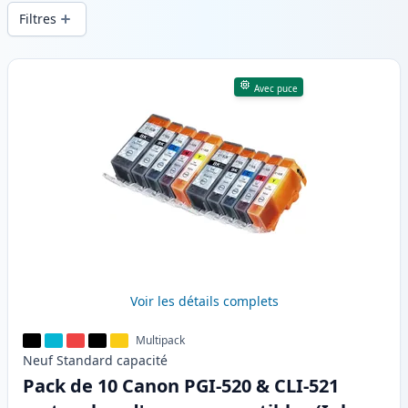
d’impression constante et d’une livraison
Filtres
rapide depuis un stock local en .
Produits
Avec puce
Voir les détails complets
Multipack
Neuf
Standard
capacité
Pack de 10 Canon PGI-520 & CLI-521