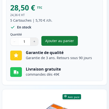
28,50 €
TTC
24,36 €
HT
5
Cartouches
|
5,70 €
/ch.
En stock
Quantité
Ajouter au panier
−
+
,
Pack de 5 Canon PGI-520 & CL
Quantité
Utilisez les boutons pour ajuster
Quantité
:
1
Garantie de qualité
Garantie de 3 ans. Retours sous 90 jours
Livraison gratuite
commandes dès 49€
Avec puce