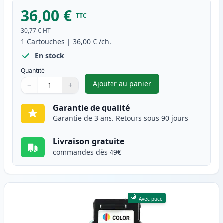
36,00 €
TTC
30,77 €
HT
1
Cartouches
|
36,00 €
/ch.
En stock
Quantité
Ajouter au panier
−
+
,
Canon PG-540XL cartouche d'e
Quantité
Utilisez les boutons pour ajuster
Quantité
:
1
Garantie de qualité
Garantie de 3 ans. Retours sous 90 jours
Livraison gratuite
commandes dès 49€
Avec puce