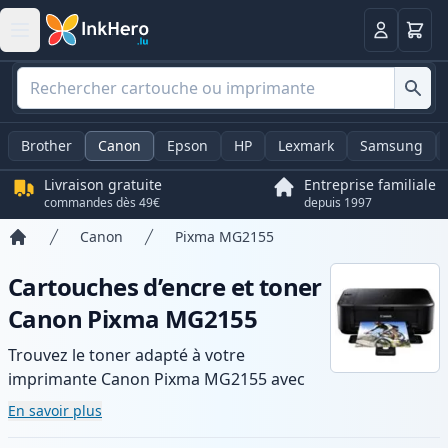
Panier
Connexio
Brother
Canon
Epson
HP
Lexmark
Samsung
Livraison gratuite
Entreprise familiale
commandes dès 49€
depuis 1997
Canon
Pixma MG2155
Accueil
Cartouches d’encre et toner
Canon Pixma MG2155
Trouvez le toner adapté à votre
imprimante Canon Pixma MG2155 avec
notre gamme de cartouches compatibles
En savoir plus
et haute capacité. Profitez d’une qualité