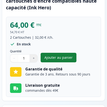
cartouches d'encre compatibles haute
capacité (Ink Hero)
64,00 €
TTC
54,70 €
HT
2
Cartouches
|
32,00 €
/ch.
En stock
Quantité
Ajouter au panier
−
+
,
Pack de 2 Canon PG-540XL & C
Quantité
Utilisez les boutons pour ajuster
Quantité
:
1
Garantie de qualité
Garantie de 3 ans. Retours sous 90 jours
Livraison gratuite
commandes dès 49€