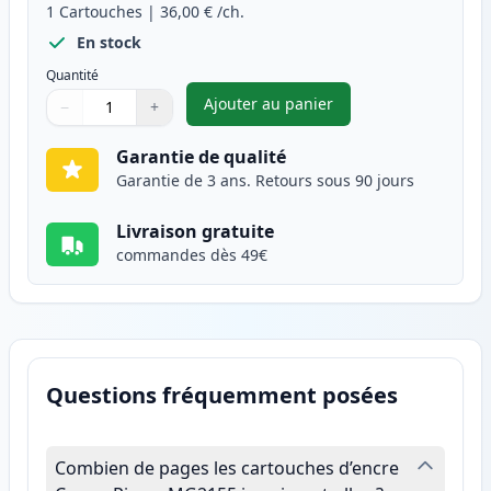
1
Cartouches
|
36,00 €
/ch.
En stock
Quantité
Ajouter au panier
−
+
,
Canon CL-541XL cartouche d'e
Quantité
Utilisez les boutons pour ajuster
Quantité
:
1
Garantie de qualité
Garantie de 3 ans. Retours sous 90 jours
Livraison gratuite
commandes dès 49€
Questions fréquemment posées
Combien de pages les cartouches d’encre