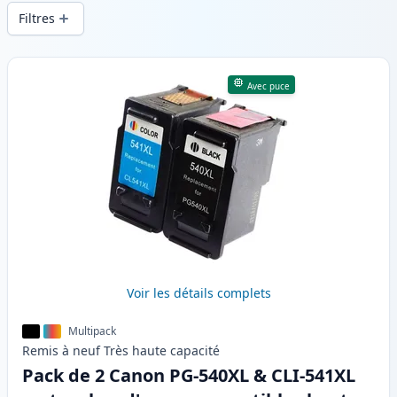
d’impression constante et d’une livraison
Filtres
rapide depuis un stock local en .
Produits
Avec puce
Voir les détails complets
Multipack
Remis à neuf
Très haute
capacité
Pack de 2 Canon PG-540XL & CLI-541XL