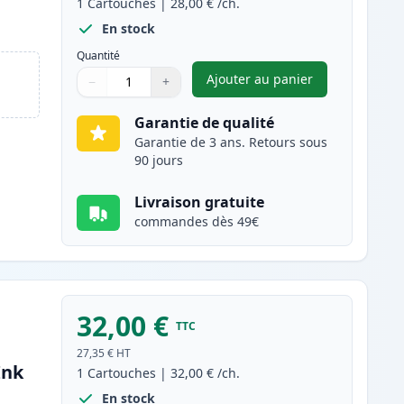
1
Cartouches
|
28,00 €
/ch.
En stock
Quantité
Ajouter au panier
−
+
,
Canon PG-545XL cartou
Quantité
Utilisez les boutons pour ajuster
Quantité
:
1
Garantie de qualité
Garantie de 3 ans. Retours sous
90 jours
Livraison gratuite
commandes dès 49€
32,00 €
TTC
27,35 €
HT
Ink
1
Cartouches
|
32,00 €
/ch.
En stock