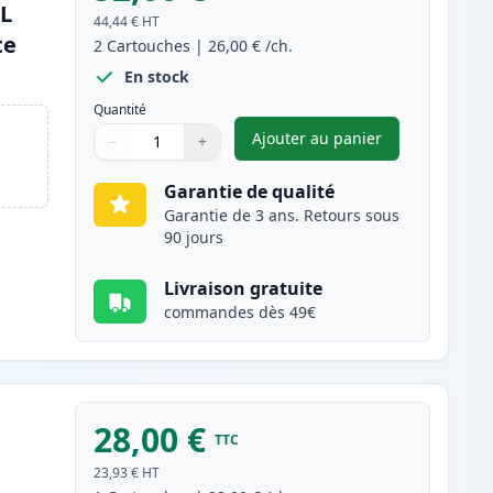
XL
44,44 €
HT
te
2
Cartouches
|
26,00 €
/ch.
En stock
Quantité
Ajouter au panier
−
+
,
Pack de 2 Canon PG-54
Quantité
Utilisez les boutons pour ajuster
Quantité
:
1
Garantie de qualité
Garantie de 3 ans. Retours sous
90 jours
Livraison gratuite
commandes dès 49€
28,00 €
TTC
23,93 €
HT