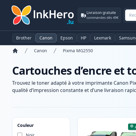
Livraison gratuite
commandes dès 49€
Brother
Canon
Epson
HP
Lexmark
Samsun
Canon
Pixma MG2550
Accueil
Cartouches d’encre et
Trouvez le toner adapté à votre imprimante Canon Pi
qualité d’impression constante et d’une livraison rapid
Produits
Couleur
Noir