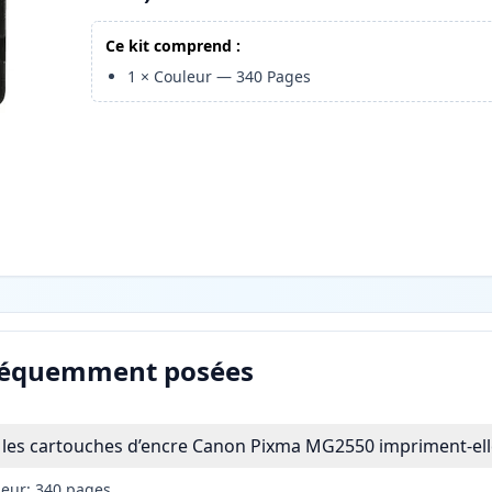
Ce kit comprend :
1
×
Couleur
—
340
Pages
réquemment posées
les cartouches d’encre Canon Pixma MG2550 impriment-ell
leur: 340 pages