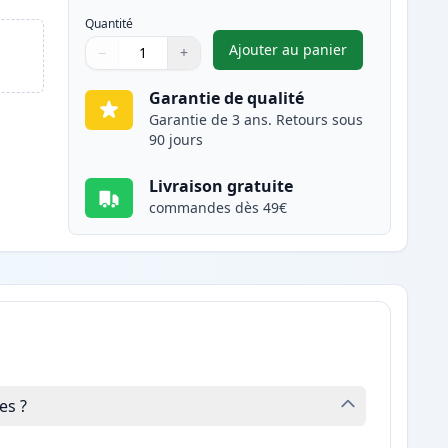
Quantité
Ajouter au panier
−
+
,
Canon CL-546XL cartou
Quantité
Utilisez les boutons pour ajuster
Quantité
:
1
Garantie de qualité
Garantie de 3 ans. Retours sous
90 jours
Livraison gratuite
commandes dès 49€
es ?