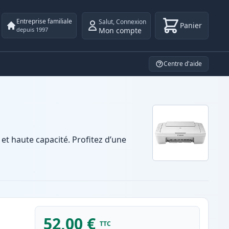
Entreprise familiale
Salut
,
Connexion
Panier
Mon compte
depuis 1997
Centre d'aide
 haute capacité. Profitez d’une
52,00 €
TTC