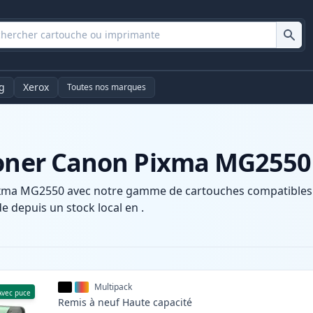
g
Xerox
Toutes nos marques
 toner Canon Pixma MG2550
xma MG2550 avec notre gamme de cartouches compatibles et
e depuis un stock local en .
Multipack
Avec puce
Remis à neuf
Haute
capacité