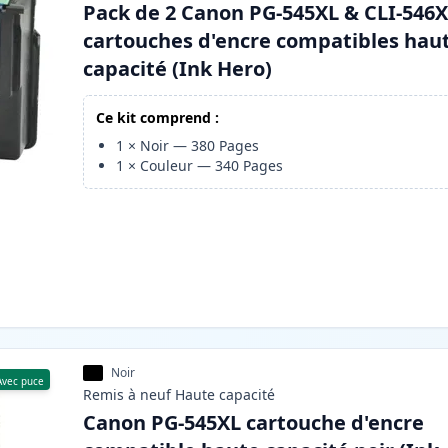
Pack de 2 Canon PG-545XL & CLI-546
cartouches d'encre compatibles hau
capacité (Ink Hero)
Ce kit comprend :
1
×
Noir
—
380
Pages
1
×
Couleur
—
340
Pages
Noir
Avec puce
Remis à neuf
Haute
capacité
Canon PG-545XL cartouche d'encre