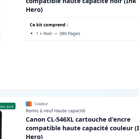
compatible haute capacité noir (Ink
Hero)
Ce kit comprend :
1
×
Noir
—
380
Pages
Couleur
Avec puce
Remis à neuf
Haute
capacité
Canon CL-546XL cartouche d'encre
compatible haute capacité couleur (
Hero)