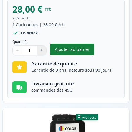
28,00 €
TTC
23,93 €
HT
1
Cartouches
|
28,00 €
/ch.
En stock
Quantité
Ajouter au panier
−
+
,
Canon PG-545XL cartouche d'e
Quantité
Utilisez les boutons pour ajuster
Quantité
:
1
Garantie de qualité
Garantie de 3 ans. Retours sous 90 jours
Livraison gratuite
commandes dès 49€
Avec puce