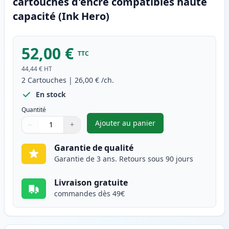
cartouches d'encre compatibles haute
capacité (Ink Hero)
52,00 €
TTC
44,44 €
HT
2
Cartouches
|
26,00 €
/ch.
En stock
Quantité
Ajouter au panier
−
+
,
Pack de 2 Canon PG-545XL & C
Quantité
Utilisez les boutons pour ajuster
Quantité
:
1
Garantie de qualité
Garantie de 3 ans. Retours sous 90 jours
Livraison gratuite
commandes dès 49€