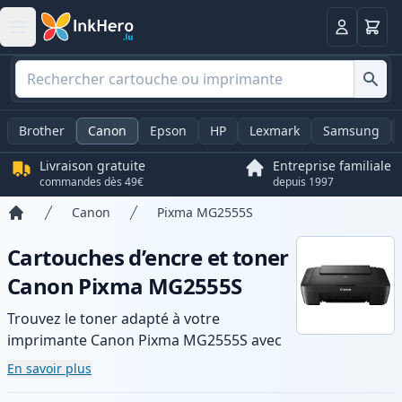
Panier
Connexio
Brother
Canon
Epson
HP
Lexmark
Samsung
Livraison gratuite
Entreprise familiale
commandes dès 49€
depuis 1997
Canon
Pixma MG2555S
Accueil
Cartouches d’encre et toner
Canon Pixma MG2555S
Trouvez le toner adapté à votre
imprimante Canon Pixma MG2555S avec
notre gamme de cartouches compatibles
En savoir plus
et haute capacité. Profitez d’une qualité