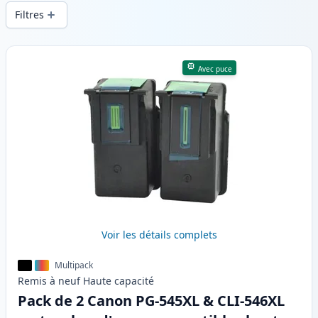
d’impression constante et d’une livraison
Filtres
rapide depuis un stock local en .
Produits
Avec puce
Voir les détails complets
Multipack
Remis à neuf
Haute
capacité
Pack de 2 Canon PG-545XL & CLI-546XL