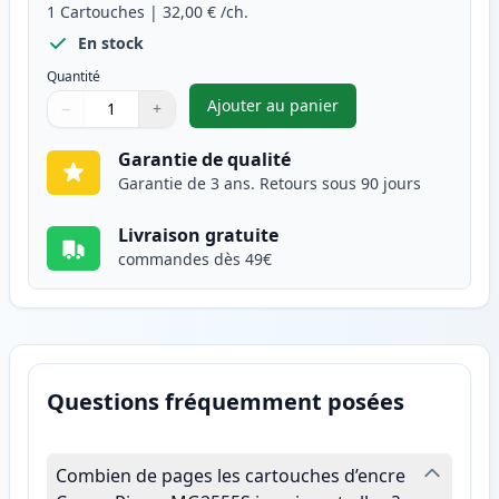
1
Cartouches
|
32,00 €
/ch.
En stock
Quantité
Ajouter au panier
−
+
,
Canon CL-546XL cartouche d'e
Quantité
Utilisez les boutons pour ajuster
Quantité
:
1
Garantie de qualité
Garantie de 3 ans. Retours sous 90 jours
Livraison gratuite
commandes dès 49€
Questions fréquemment posées
Combien de pages les cartouches d’encre