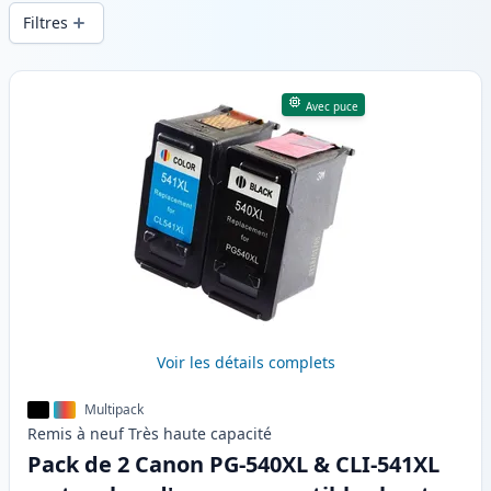
d’impression constante et d’une livraison
Filtres
rapide depuis un stock local en .
Produits
Avec puce
Voir les détails complets
Multipack
Remis à neuf
Très haute
capacité
Pack de 2 Canon PG-540XL & CLI-541XL