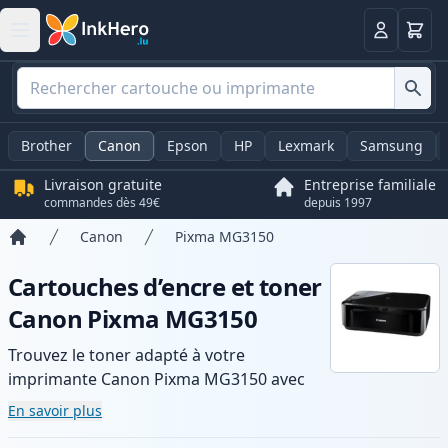
Panier
Connexio
Brother
Canon
Epson
HP
Lexmark
Samsung
Livraison gratuite
Entreprise familiale
commandes dès 49€
depuis 1997
Canon
Pixma MG3150
Accueil
Cartouches d’encre et toner
Canon Pixma MG3150
Trouvez le toner adapté à votre
imprimante Canon Pixma MG3150 avec
notre gamme de cartouches compatibles
En savoir plus
et haute capacité. Profitez d’une qualité