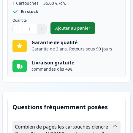
1
Cartouches
|
36,00 €
/ch.
En stock
Quantité
Ajouter au panier
−
+
,
Canon CL-541XL cartouche d'e
Quantité
Utilisez les boutons pour ajuster
Quantité
:
1
Garantie de qualité
Garantie de 3 ans. Retours sous 90 jours
Livraison gratuite
commandes dès 49€
Questions fréquemment posées
Combien de pages les cartouches d’encre