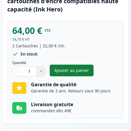
cartouches d'encre compatibles haute
capacité (Ink Hero)
64,00 €
TTC
54,70 €
HT
2
Cartouches
|
32,00 €
/ch.
En stock
Quantité
Ajouter au panier
−
+
,
Pack de 2 Canon PG-540XL & C
Quantité
Utilisez les boutons pour ajuster
Quantité
:
1
Garantie de qualité
Garantie de 3 ans. Retours sous 90 jours
Livraison gratuite
commandes dès 49€