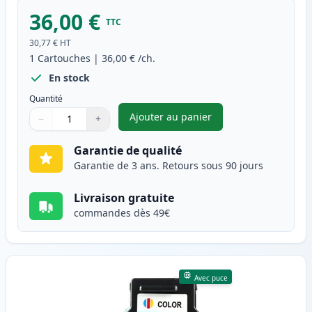
36,00 €
TTC
30,77 €
HT
1
Cartouches
|
36,00 €
/ch.
En stock
Quantité
Ajouter au panier
−
+
,
Canon PG-540XL cartouche d'e
Quantité
Utilisez les boutons pour ajuster
Quantité
:
1
Garantie de qualité
Garantie de 3 ans. Retours sous 90 jours
Livraison gratuite
commandes dès 49€
Avec puce