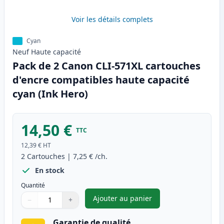
Voir les détails complets
Cyan
Neuf
Haute
capacité
Pack de 2 Canon CLI-571XL cartouches
d'encre compatibles haute capacité
cyan (Ink Hero)
14,50 €
TTC
12,39 €
HT
2
Cartouches
|
7,25 €
/ch.
En stock
Quantité
Ajouter au panier
−
+
,
Pack de 2 Canon CLI-571XL ca
Quantité
Utilisez les boutons pour ajuster
Quantité
:
1
Garantie de qualité