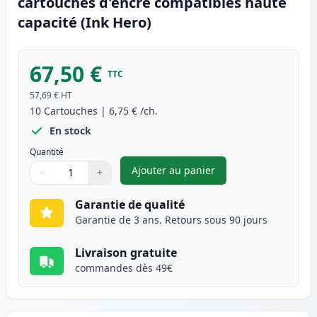
cartouches d'encre compatibles haute
capacité (Ink Hero)
67,50 €
TTC
57,69 €
HT
10
Cartouches
|
6,75 €
/ch.
En stock
Quantité
Ajouter au panier
−
+
,
Pack de 10 Canon PGI-570XL &
Quantité
Utilisez les boutons pour ajuster
Quantité
:
1
Garantie de qualité
Garantie de 3 ans. Retours sous 90 jours
Livraison gratuite
commandes dès 49€