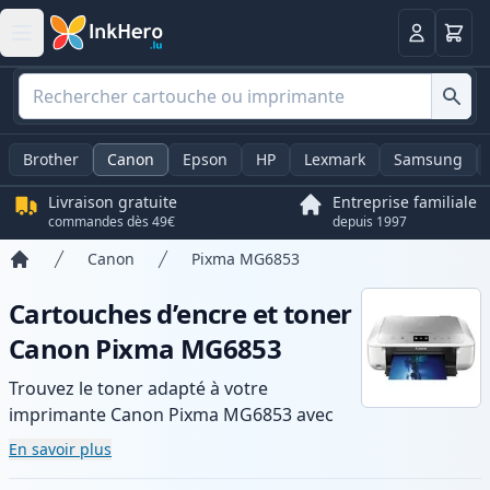
Panier
Connexio
Brother
Canon
Epson
HP
Lexmark
Samsung
Livraison gratuite
Entreprise familiale
commandes dès 49€
depuis 1997
Canon
Pixma MG6853
Accueil
Cartouches d’encre et toner
Canon Pixma MG6853
Trouvez le toner adapté à votre
imprimante Canon Pixma MG6853 avec
notre gamme de cartouches compatibles
En savoir plus
et haute capacité. Profitez d’une qualité