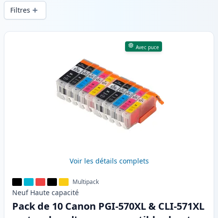
d’impression constante et d’une livraison
Filtres
rapide depuis un stock local en .
Produits
Avec puce
Voir les détails complets
Multipack
Neuf
Haute
capacité
Pack de 10 Canon PGI-570XL & CLI-571XL