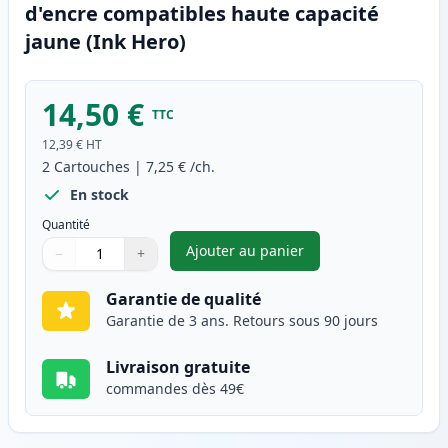
d'encre compatibles haute capacité
jaune (Ink Hero)
14,50 €
TTC
12,39 €
HT
2
Cartouches
|
7,25 €
/ch.
En stock
Quantité
Ajouter au panier
−
+
,
Pack de 2 Canon CLI-571XL ca
Quantité
Utilisez les boutons pour ajuster
Quantité
:
1
Garantie de qualité
Garantie de 3 ans. Retours sous 90 jours
Livraison gratuite
commandes dès 49€