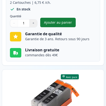
2
Cartouches
|
6,75 €
/ch.
En stock
Quantité
Ajouter au panier
−
+
,
Pack de 2 Canon PGI-570XL ca
Quantité
Utilisez les boutons pour ajuster
Quantité
:
1
Garantie de qualité
Garantie de 3 ans. Retours sous 90 jours
Livraison gratuite
commandes dès 49€
Avec puce