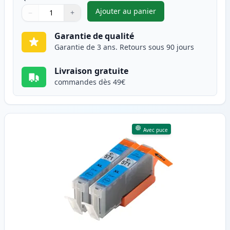
Ajouter au panier
−
+
,
Pack de 2 Canon CLI-571XL ca
Quantité
Utilisez les boutons pour ajuster
Quantité
:
1
Garantie de qualité
Garantie de 3 ans. Retours sous 90 jours
Livraison gratuite
commandes dès 49€
Avec puce