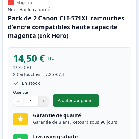
Magenta
Neuf
Haute
capacité
Pack de 2 Canon CLI-571XL cartouches
d'encre compatibles haute capacité
magenta (Ink Hero)
14,50 €
TTC
12,39 €
HT
2
Cartouches
|
7,25 €
/ch.
En stock
Quantité
Ajouter au panier
−
+
,
Pack de 2 Canon CLI-571XL c
Quantité
Utilisez les boutons pour ajuster
Quantité
:
1
Garantie de qualité
Garantie de 3 ans. Retours sous 90 jours
Livraison gratuite