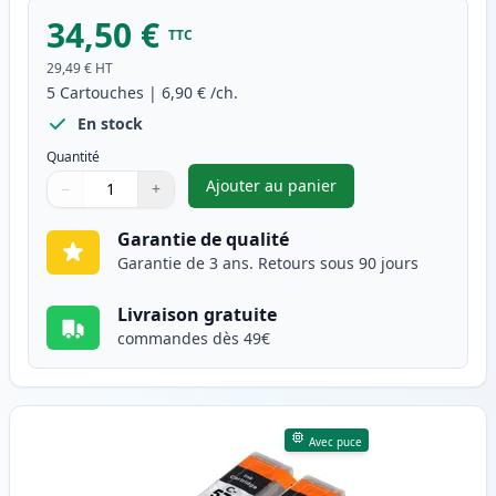
34,50 €
TTC
29,49 €
HT
5
Cartouches
|
6,90 €
/ch.
En stock
Quantité
Ajouter au panier
−
+
,
Pack de 5 Canon PGI-570XL & 
Quantité
Utilisez les boutons pour ajuster
Quantité
:
1
Garantie de qualité
Garantie de 3 ans. Retours sous 90 jours
Livraison gratuite
commandes dès 49€
Avec puce