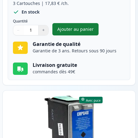
3
Cartouches
|
17,83 €
/ch.
En stock
Quantité
Ajouter au panier
−
+
,
Pack de 3 Canon PG-50 & CL-5
Quantité
Utilisez les boutons pour ajuster
Quantité
:
1
Garantie de qualité
Garantie de 3 ans. Retours sous 90 jours
Livraison gratuite
commandes dès 49€
Avec puce