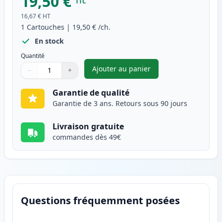
19,50 €
TTC
16,67 €
HT
1
Cartouches
|
19,50 €
/ch.
En stock
Quantité
Ajouter au panier
−
+
,
Canon CL-51 cartouche d'encr
Quantité
Utilisez les boutons pour ajuster
Quantité
:
1
Garantie de qualité
Garantie de 3 ans. Retours sous 90 jours
Livraison gratuite
commandes dès 49€
Questions fréquemment posées