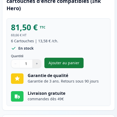
cartouches d'encre compatibles (Ink
Hero)
81,50 €
TTC
69,66 €
HT
6
Cartouches
|
13,58 €
/ch.
En stock
Quantité
Ajouter au panier
−
+
,
Pack de 6 Canon PG-40 & CL-4
Quantité
Utilisez les boutons pour ajuster
Quantité
:
1
Garantie de qualité
Garantie de 3 ans. Retours sous 90 jours
Livraison gratuite
commandes dès 49€