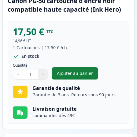
Canon PG-50 cartouche d'encre noir
compatible haute capacité (Ink Hero)
17,50 €
TTC
14,96 €
HT
1
Cartouches
|
17,50 €
/ch.
En stock
Quantité
Ajouter au panier
−
+
,
Canon PG-50 cartouche d'encr
Quantité
Utilisez les boutons pour ajuster
Quantité
:
1
Garantie de qualité
Garantie de 3 ans. Retours sous 90 jours
Livraison gratuite
commandes dès 49€