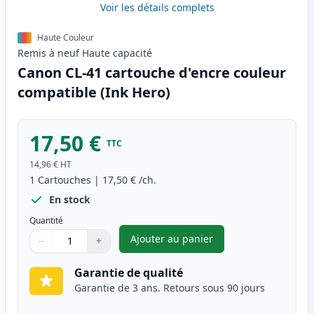
Voir les détails complets
Haute Couleur
Remis à neuf
Haute
capacité
Canon CL-41 cartouche d'encre couleur
compatible (Ink Hero)
17,50 €
TTC
14,96 €
HT
1
Cartouches
|
17,50 €
/ch.
En stock
Quantité
Ajouter au panier
−
+
,
Canon CL-41 cartouche d'encr
Quantité
Utilisez les boutons pour ajuster
Quantité
:
1
Garantie de qualité
Garantie de 3 ans. Retours sous 90 jours