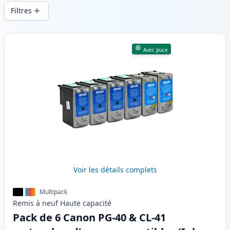
d’impression constante et d’une livraison
Filtres
rapide depuis un stock local en .
Produits
Avec puce
Voir les détails complets
Multipack
Remis à neuf
Haute
capacité
Pack de 6 Canon PG-40 & CL-41