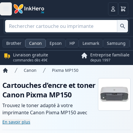
Panier
Connexio
Brother
Canon
Epson
HP
Lexmark
Samsung
Livraison gratuite
Entreprise familiale
commandes dès 49€
depuis 1997
Canon
Pixma MP150
Accueil
Cartouches d’encre et toner
Canon Pixma MP150
Trouvez le toner adapté à votre
imprimante Canon Pixma MP150 avec
notre gamme de cartouches compatibles
En savoir plus
et haute capacité. Profitez d’une qualité