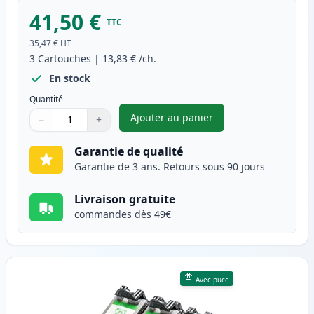
41,50 €
TTC
35,47 €
HT
3
Cartouches
|
13,83 €
/ch.
En stock
Quantité
Ajouter au panier
−
+
,
Pack de 3 Canon PG-40 & CL-4
Quantité
Utilisez les boutons pour ajuster
Quantité
:
1
Garantie de qualité
Garantie de 3 ans. Retours sous 90 jours
Livraison gratuite
commandes dès 49€
Avec puce