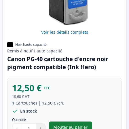
Voir les détails complets
Noir haute capacité
Remis à neuf
Haute
capacité
Canon PG-40 cartouche d'encre noir
pigment compatible (Ink Hero)
12,50 €
TTC
10,68 €
HT
1
Cartouches
|
12,50 €
/ch.
En stock
Quantité
Ajouter au panier
−
+