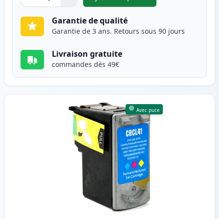
,
Canon PG-40 cartouche d'enc
Quantité
Utilisez les boutons pour ajuster
Quantité
:
1
Garantie de qualité
Garantie de 3 ans. Retours sous 90 jours
Livraison gratuite
commandes dès 49€
Avec puce