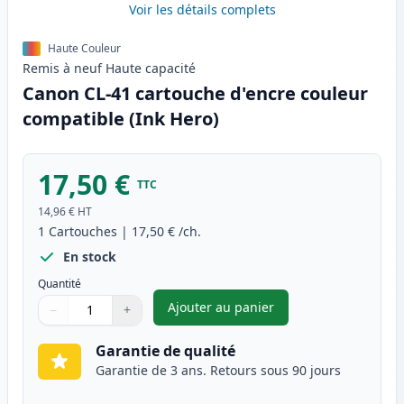
Voir les détails complets
Haute Couleur
Remis à neuf
Haute
capacité
Canon CL-41 cartouche d'encre couleur
compatible (Ink Hero)
17,50 €
TTC
14,96 €
HT
1
Cartouches
|
17,50 €
/ch.
En stock
Quantité
Ajouter au panier
−
+
,
Canon CL-41 cartouche d'encr
Quantité
Utilisez les boutons pour ajuster
Quantité
:
1
Garantie de qualité
Garantie de 3 ans. Retours sous 90 jours