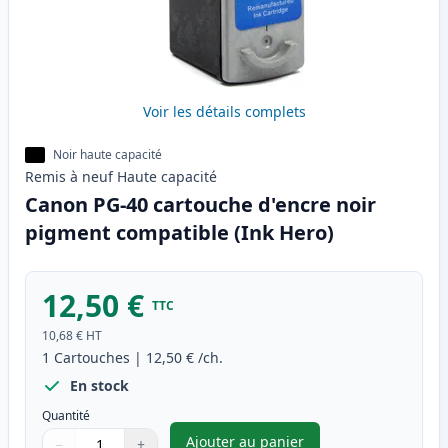
Voir les détails complets
Noir haute capacité
Remis à neuf
Haute
capacité
Canon PG-40 cartouche d'encre noir
pigment compatible (Ink Hero)
12,50 €
TTC
10,68 €
HT
1
Cartouches
|
12,50 €
/ch.
En stock
Quantité
Ajouter au panier
−
+