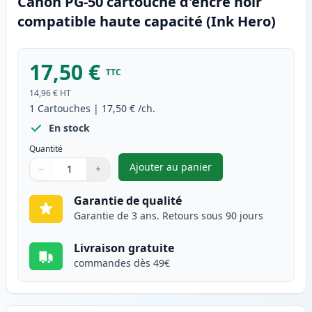
Canon PG-50 cartouche d'encre noir
compatible haute capacité (Ink Hero)
17,50 €
TTC
14,96 €
HT
1
Cartouches
|
17,50 €
/ch.
En stock
Quantité
Ajouter au panier
−
+
,
Canon PG-50 cartouche d'encr
Quantité
Utilisez les boutons pour ajuster
Quantité
:
1
Garantie de qualité
Garantie de 3 ans. Retours sous 90 jours
Livraison gratuite
commandes dès 49€