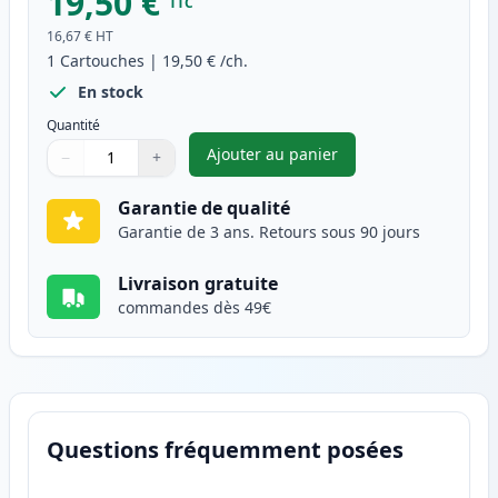
19,50 €
TTC
16,67 €
HT
1
Cartouches
|
19,50 €
/ch.
En stock
Quantité
Ajouter au panier
−
+
,
Canon CL-51 cartouche d'encr
Quantité
Utilisez les boutons pour ajuster
Quantité
:
1
Garantie de qualité
Garantie de 3 ans. Retours sous 90 jours
Livraison gratuite
commandes dès 49€
Questions fréquemment posées