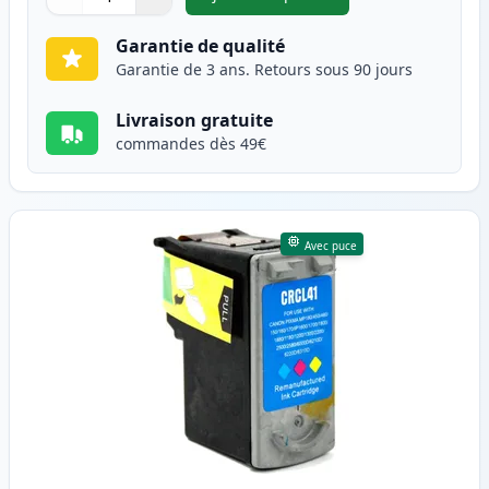
,
Canon PG-40 cartouche d'enc
Quantité
Utilisez les boutons pour ajuster
Quantité
:
1
Garantie de qualité
Garantie de 3 ans. Retours sous 90 jours
Livraison gratuite
commandes dès 49€
Avec puce