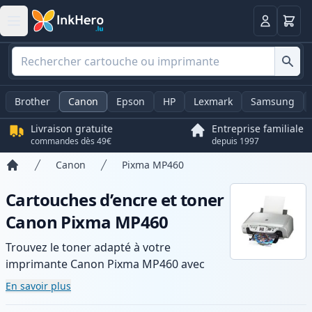
Panier
Connexio
Brother
Canon
Epson
HP
Lexmark
Samsung
Livraison gratuite
Entreprise familiale
commandes dès 49€
depuis 1997
Canon
Pixma MP460
Accueil
Cartouches d’encre et toner
Canon Pixma MP460
Trouvez le toner adapté à votre
imprimante Canon Pixma MP460 avec
notre gamme de cartouches compatibles
En savoir plus
et haute capacité. Profitez d’une qualité