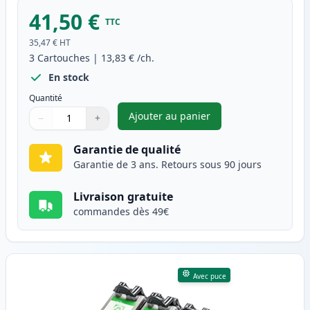
41,50 €
TTC
35,47 €
HT
3
Cartouches
|
13,83 €
/ch.
En stock
Quantité
Ajouter au panier
−
+
,
Pack de 3 Canon PG-40 & CL-4
Quantité
Utilisez les boutons pour ajuster
Quantité
:
1
Garantie de qualité
Garantie de 3 ans. Retours sous 90 jours
Livraison gratuite
commandes dès 49€
Avec puce