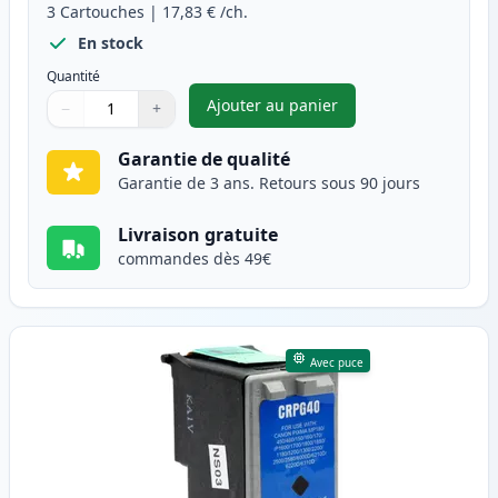
3
Cartouches
|
17,83 €
/ch.
En stock
Quantité
Ajouter au panier
−
+
,
Pack de 3 Canon PG-50 & CL-5
Quantité
Utilisez les boutons pour ajuster
Quantité
:
1
Garantie de qualité
Garantie de 3 ans. Retours sous 90 jours
Livraison gratuite
commandes dès 49€
Avec puce