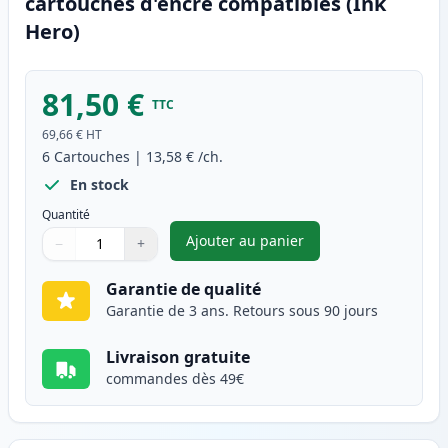
cartouches d'encre compatibles (Ink
Hero)
81,50 €
TTC
69,66 €
HT
6
Cartouches
|
13,58 €
/ch.
En stock
Quantité
Ajouter au panier
−
+
,
Pack de 6 Canon PG-40 & CL-4
Quantité
Utilisez les boutons pour ajuster
Quantité
:
1
Garantie de qualité
Garantie de 3 ans. Retours sous 90 jours
Livraison gratuite
commandes dès 49€