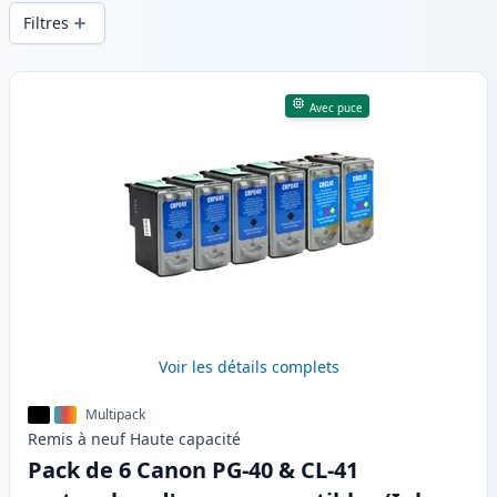
d’impression constante et d’une livraison
Filtres
rapide depuis un stock local en .
Produits
Avec puce
Voir les détails complets
Multipack
Remis à neuf
Haute
capacité
Pack de 6 Canon PG-40 & CL-41