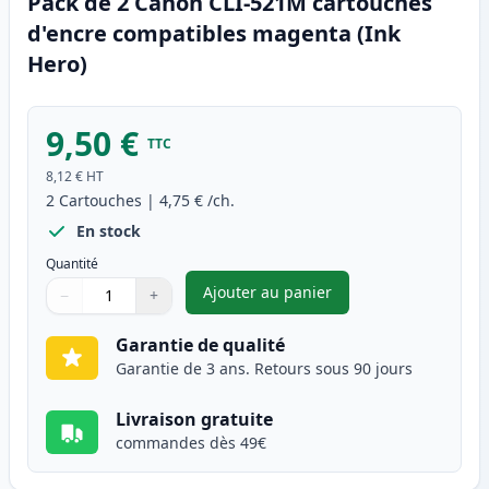
Pack de 2 Canon CLI-521M cartouches
d'encre compatibles magenta (Ink
Hero)
9,50 €
TTC
8,12 €
HT
2
Cartouches
|
4,75 €
/ch.
En stock
Quantité
Ajouter au panier
−
+
,
Pack de 2 Canon CLI-521M ca
Quantité
Utilisez les boutons pour ajuster
Quantité
:
1
Garantie de qualité
Garantie de 3 ans. Retours sous 90 jours
Livraison gratuite
commandes dès 49€