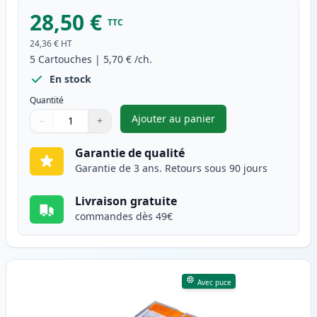
28,50 €
TTC
24,36 €
HT
5
Cartouches
|
5,70 €
/ch.
En stock
Quantité
Ajouter au panier
−
+
,
Pack de 5 Canon PGI-520 & CL
Quantité
Utilisez les boutons pour ajuster
Quantité
:
1
Garantie de qualité
Garantie de 3 ans. Retours sous 90 jours
Livraison gratuite
commandes dès 49€
Avec puce