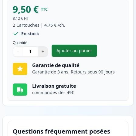
9,50 €
TTC
8,12 €
HT
2
Cartouches
|
4,75 €
/ch.
En stock
Quantité
Ajouter au panier
−
+
,
Pack de 2 Canon CLI-521Y car
Quantité
Utilisez les boutons pour ajuster
Quantité
:
1
Garantie de qualité
Garantie de 3 ans. Retours sous 90 jours
Livraison gratuite
commandes dès 49€
Questions fréquemment posées