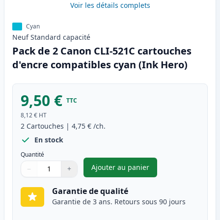
Voir les détails complets
Cyan
Neuf
Standard
capacité
Pack de 2 Canon CLI-521C cartouches
d'encre compatibles cyan (Ink Hero)
9,50 €
TTC
8,12 €
HT
2
Cartouches
|
4,75 €
/ch.
En stock
Quantité
Ajouter au panier
−
+
,
Pack de 2 Canon CLI-521C car
Quantité
Utilisez les boutons pour ajuster
Quantité
:
1
Garantie de qualité
Garantie de 3 ans. Retours sous 90 jours