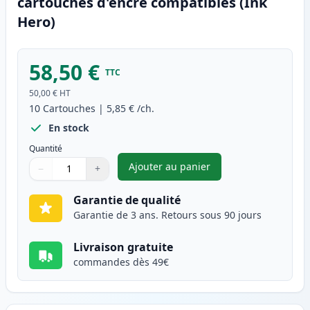
cartouches d'encre compatibles (Ink
Hero)
58,50 €
TTC
50,00 €
HT
10
Cartouches
|
5,85 €
/ch.
En stock
Quantité
Ajouter au panier
−
+
,
Pack de 10 Canon PGI-520 & C
Quantité
Utilisez les boutons pour ajuster
Quantité
:
1
Garantie de qualité
Garantie de 3 ans. Retours sous 90 jours
Livraison gratuite
commandes dès 49€