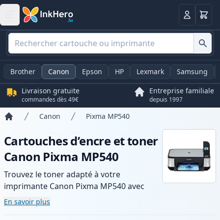
Panier
Connexio
Brother
Canon
Epson
HP
Lexmark
Samsung
Livraison gratuite
Entreprise familiale
commandes dès 49€
depuis 1997
Canon
Pixma MP540
Accueil
Cartouches d’encre et toner
Canon Pixma MP540
Trouvez le toner adapté à votre
imprimante Canon Pixma MP540 avec
notre gamme de cartouches compatibles
En savoir plus
et haute capacité. Profitez d’une qualité