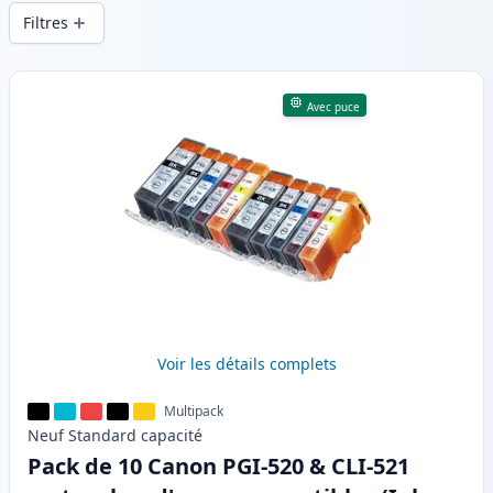
d’impression constante et d’une livraison
Filtres
rapide depuis un stock local en .
Produits
Avec puce
Voir les détails complets
Multipack
Neuf
Standard
capacité
Pack de 10 Canon PGI-520 & CLI-521