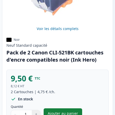
Voir les détails complets
Noir
Neuf
Standard
capacité
Pack de 2 Canon CLI-521BK cartouches
d'encre compatibles noir (Ink Hero)
9,50 €
TTC
8,12 €
HT
2
Cartouches
|
4,75 €
/ch.
En stock
Quantité
Ajouter au panier
−
+