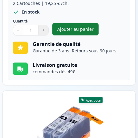
2
Cartouches
|
19,25 €
/ch.
En stock
Quantité
Ajouter au panier
−
+
,
Pack de 2 Canon PGI-520BK c
Quantité
Utilisez les boutons pour ajuster
Quantité
:
1
Garantie de qualité
Garantie de 3 ans. Retours sous 90 jours
Livraison gratuite
commandes dès 49€
Avec puce