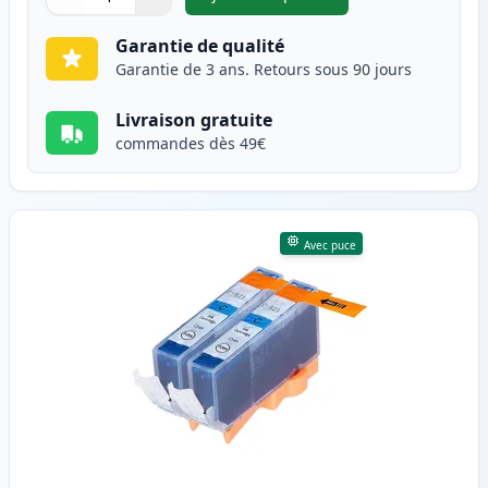
,
Pack de 2 Canon CLI-521BK ca
Quantité
Utilisez les boutons pour ajuster
Quantité
:
1
Garantie de qualité
Garantie de 3 ans. Retours sous 90 jours
Livraison gratuite
commandes dès 49€
Avec puce