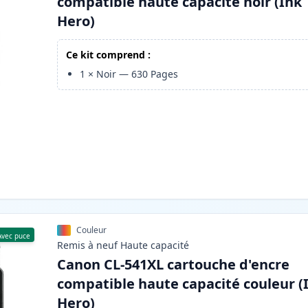
compatible haute capacité noir (Ink
Hero)
Ce kit comprend :
1
×
Noir
—
630
Pages
Couleur
Avec puce
Remis à neuf
Haute
capacité
Canon CL-541XL cartouche d'encre
compatible haute capacité couleur (
Hero)