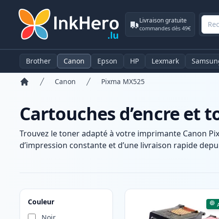
Livraison gratuite
commandes dès 49€
Brother
Canon
Epson
HP
Lexmark
Samsun
Canon
Pixma MX525
Accueil
Cartouches d’encre et 
Trouvez le toner adapté à votre imprimante Canon Pi
d’impression constante et d’une livraison rapide depui
Produits
Couleur
Noir