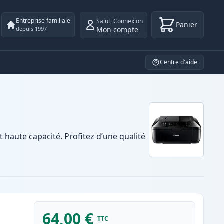
Entreprise familiale
Salut
,
Connexion
Panier
Mon compte
depuis 1997
Centre d'aide
aute capacité. Profitez d’une qualité
64,00 €
TTC