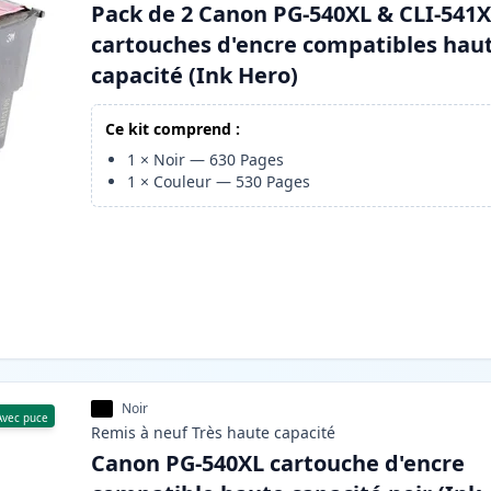
Pack de 2 Canon PG-540XL & CLI-541
cartouches d'encre compatibles hau
capacité (Ink Hero)
Ce kit comprend :
1
×
Noir
—
630
Pages
1
×
Couleur
—
530
Pages
Noir
Avec puce
Remis à neuf
Très haute
capacité
Canon PG-540XL cartouche d'encre