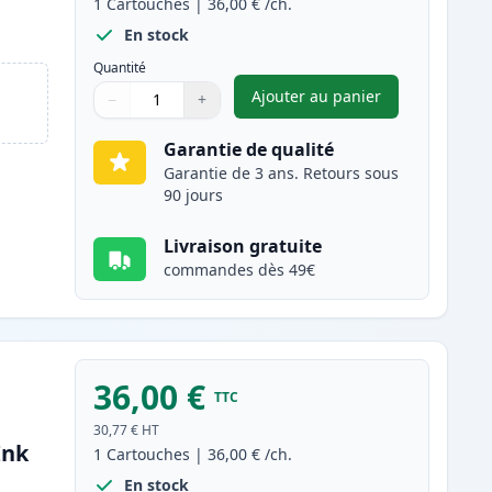
1
Cartouches
|
36,00 €
/ch.
En stock
Quantité
Ajouter au panier
−
+
,
Canon PG-540XL cartou
Quantité
Utilisez les boutons pour ajuster
Quantité
:
1
Garantie de qualité
Garantie de 3 ans. Retours sous
90 jours
Livraison gratuite
commandes dès 49€
36,00 €
TTC
30,77 €
HT
Ink
1
Cartouches
|
36,00 €
/ch.
En stock