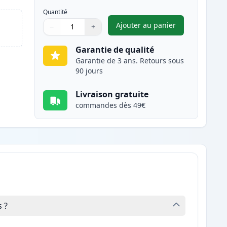
Quantité
Ajouter au panier
−
+
,
Canon CL-541XL cartou
Quantité
Utilisez les boutons pour ajuster
Quantité
:
1
Garantie de qualité
Garantie de 3 ans. Retours sous
90 jours
Livraison gratuite
commandes dès 49€
 ?