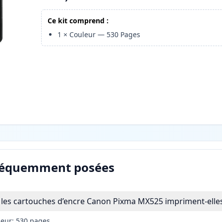
Ce kit comprend :
1
×
Couleur
—
530
Pages
réquemment posées
les cartouches d’encre Canon Pixma MX525 impriment-elles
leur: 530 pages