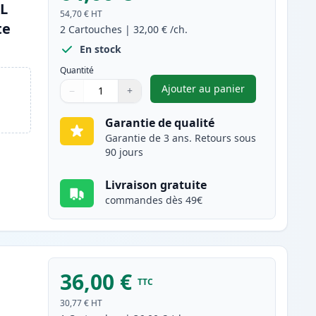
XL
54,70 €
HT
te
2
Cartouches
|
32,00 €
/ch.
En stock
Quantité
Ajouter au panier
−
+
,
Pack de 2 Canon PG-54
Quantité
Utilisez les boutons pour ajuster
Quantité
:
1
Garantie de qualité
Garantie de 3 ans. Retours sous
90 jours
Livraison gratuite
commandes dès 49€
36,00 €
TTC
30,77 €
HT