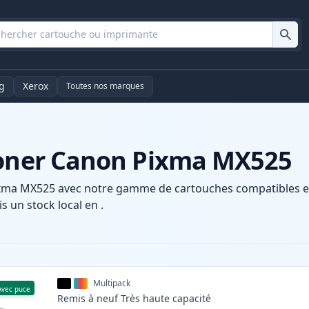
g
Xerox
Toutes nos marques
toner Canon Pixma MX525
xma MX525 avec notre gamme de cartouches compatibles et h
s un stock local en .
Multipack
Avec puce
Remis à neuf
Très haute
capacité