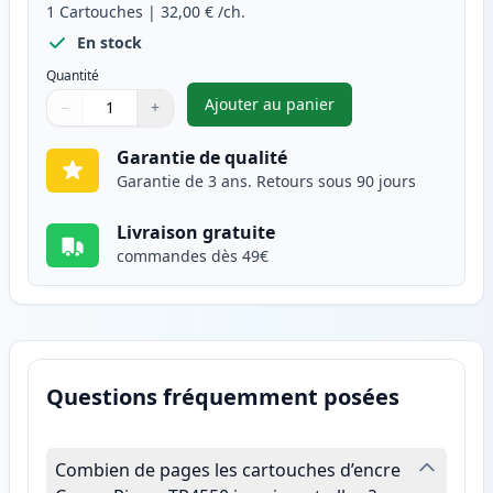
1
Cartouches
|
32,00 €
/ch.
En stock
Quantité
Ajouter au panier
−
+
,
Canon CL-546XL cartouche d'e
Quantité
Utilisez les boutons pour ajuster
Quantité
:
1
Garantie de qualité
Garantie de 3 ans. Retours sous 90 jours
Livraison gratuite
commandes dès 49€
Questions fréquemment posées
Combien de pages les cartouches d’encre