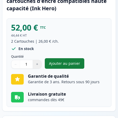
cartouches d'encre compatibles haute
capacité (Ink Hero)
52,00 €
TTC
44,44 €
HT
2
Cartouches
|
26,00 €
/ch.
En stock
Quantité
Ajouter au panier
−
+
,
Pack de 2 Canon PG-545XL & C
Quantité
Utilisez les boutons pour ajuster
Quantité
:
1
Garantie de qualité
Garantie de 3 ans. Retours sous 90 jours
Livraison gratuite
commandes dès 49€