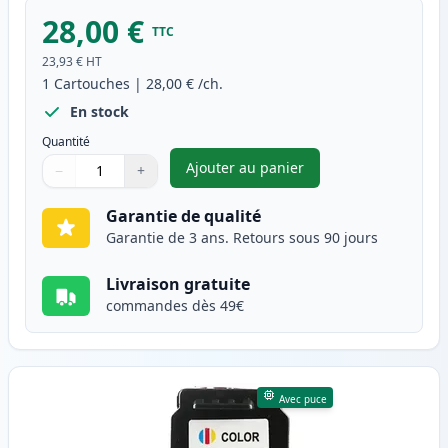
28,00 €
TTC
23,93 €
HT
1
Cartouches
|
28,00 €
/ch.
En stock
Quantité
Ajouter au panier
−
+
,
Canon PG-545XL cartouche d'e
Quantité
Utilisez les boutons pour ajuster
Quantité
:
1
Garantie de qualité
Garantie de 3 ans. Retours sous 90 jours
Livraison gratuite
commandes dès 49€
Avec puce