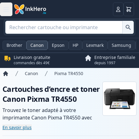
Panier
Connexio
Brother
Canon
Epson
HP
Lexmark
Samsung
Livraison gratuite
Entreprise familiale
commandes dès 49€
depuis 1997
Canon
Pixma TR4550
Accueil
Cartouches d’encre et toner
Canon Pixma TR4550
Trouvez le toner adapté à votre
imprimante Canon Pixma TR4550 avec
notre gamme de cartouches compatibles
En savoir plus
et haute capacité. Profitez d’une qualité