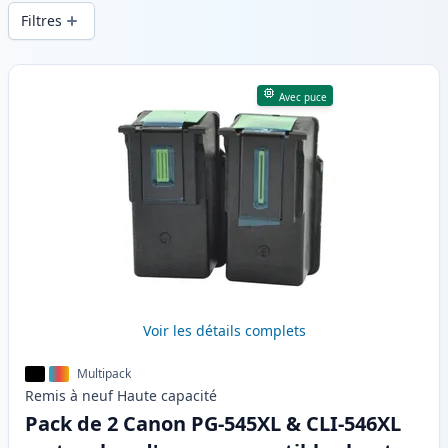
d’impression constante et d’une livraison
Filtres
rapide depuis un stock local en .
Produits
Avec puce
Voir les détails complets
Multipack
Remis à neuf
Haute
capacité
Pack de 2 Canon PG-545XL & CLI-546XL