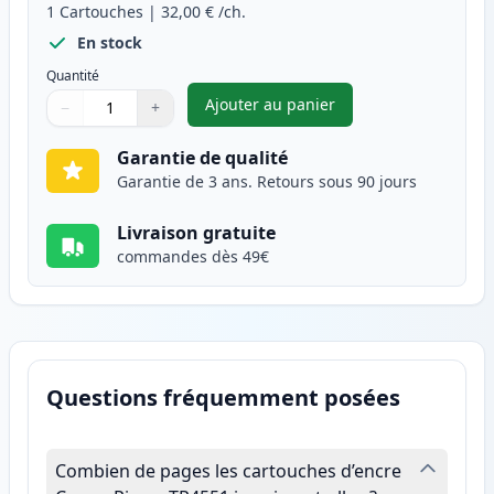
1
Cartouches
|
32,00 €
/ch.
En stock
Quantité
Ajouter au panier
−
+
,
Canon CL-546XL cartouche d'e
Quantité
Utilisez les boutons pour ajuster
Quantité
:
1
Garantie de qualité
Garantie de 3 ans. Retours sous 90 jours
Livraison gratuite
commandes dès 49€
Questions fréquemment posées
Combien de pages les cartouches d’encre