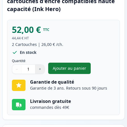
cartouches d'encre compatibles haute
capacité (Ink Hero)
52,00 €
TTC
44,44 €
HT
2
Cartouches
|
26,00 €
/ch.
En stock
Quantité
Ajouter au panier
−
+
,
Pack de 2 Canon PG-545XL & C
Quantité
Utilisez les boutons pour ajuster
Quantité
:
1
Garantie de qualité
Garantie de 3 ans. Retours sous 90 jours
Livraison gratuite
commandes dès 49€