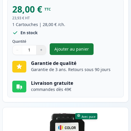
28,00 €
TTC
23,93 €
HT
1
Cartouches
|
28,00 €
/ch.
En stock
Quantité
Ajouter au panier
−
+
,
Canon PG-545XL cartouche d'e
Quantité
Utilisez les boutons pour ajuster
Quantité
:
1
Garantie de qualité
Garantie de 3 ans. Retours sous 90 jours
Livraison gratuite
commandes dès 49€
Avec puce