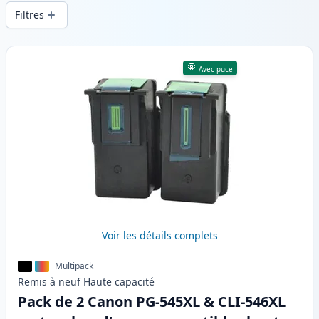
d’impression constante et d’une livraison
Filtres
rapide depuis un stock local en .
Produits
Avec puce
Voir les détails complets
Multipack
Remis à neuf
Haute
capacité
Pack de 2 Canon PG-545XL & CLI-546XL