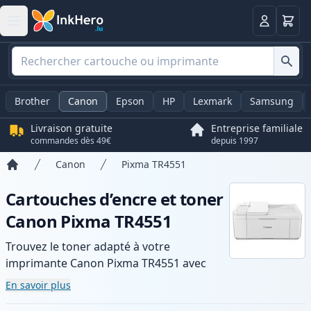
Panier
Connexio
Brother
Canon
Epson
HP
Lexmark
Samsung
Livraison gratuite
Entreprise familiale
commandes dès 49€
depuis 1997
Canon
Pixma TR4551
Accueil
Cartouches d’encre et toner
Canon Pixma TR4551
Trouvez le toner adapté à votre
imprimante Canon Pixma TR4551 avec
notre gamme de cartouches compatibles
En savoir plus
et haute capacité. Profitez d’une qualité