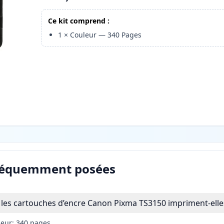
Ce kit comprend :
1
×
Couleur
—
340
Pages
réquemment posées
les cartouches d’encre Canon Pixma TS3150 impriment-elle
leur: 340 pages