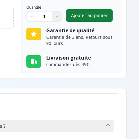
Quantité
Ajouter au panier
−
+
,
Canon CL-546XL cartou
Quantité
Utilisez les boutons pour ajuster
Quantité
:
1
Garantie de qualité
Garantie de 3 ans. Retours sous
90 jours
Livraison gratuite
commandes dès 49€
s ?