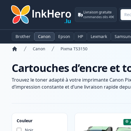
Livraison gratuite
commandes dès 49€
Brother
Canon
Epson
HP
Lexmark
Samsun
Canon
Pixma TS3150
Accueil
Cartouches d’encre et 
Trouvez le toner adapté à votre imprimante Canon Pi
d’impression constante et d’une livraison rapide depui
Produits
Couleur
Noir