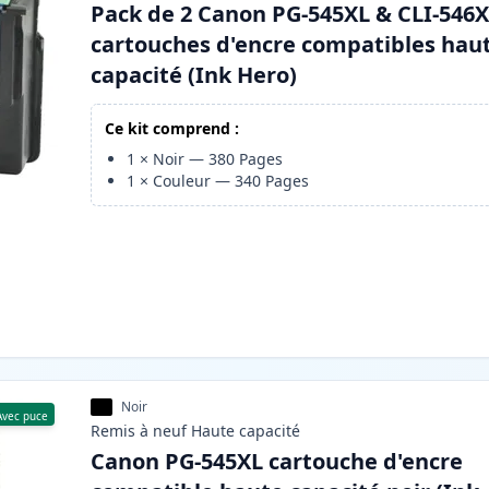
Pack de 2 Canon PG-545XL & CLI-546
cartouches d'encre compatibles hau
capacité (Ink Hero)
Ce kit comprend :
1
×
Noir
—
380
Pages
1
×
Couleur
—
340
Pages
Noir
Avec puce
Remis à neuf
Haute
capacité
Canon PG-545XL cartouche d'encre