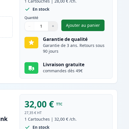
1
Cartouches
|
28,00 €
/ch.
En stock
Quantité
Ajouter au panier
−
+
,
Canon PG-545XL cartou
Quantité
Utilisez les boutons pour ajuster
Quantité
:
1
Garantie de qualité
Garantie de 3 ans. Retours sous
90 jours
Livraison gratuite
commandes dès 49€
32,00 €
TTC
27,35 €
HT
Ink
1
Cartouches
|
32,00 €
/ch.
En stock