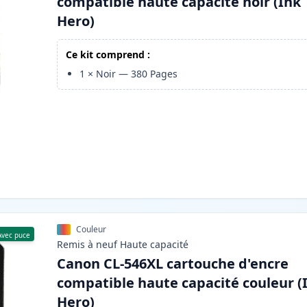
compatible haute capacité noir (Ink
Hero)
Ce kit comprend :
1
×
Noir
—
380
Pages
Couleur
Avec puce
Remis à neuf
Haute
capacité
Canon CL-546XL cartouche d'encre
compatible haute capacité couleur (
Hero)