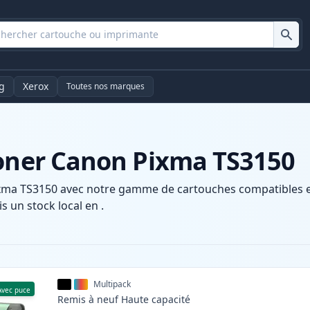
g
Xerox
Toutes nos marques
toner Canon Pixma TS3150
xma TS3150 avec notre gamme de cartouches compatibles et 
s un stock local en .
Multipack
Avec puce
Remis à neuf
Haute
capacité