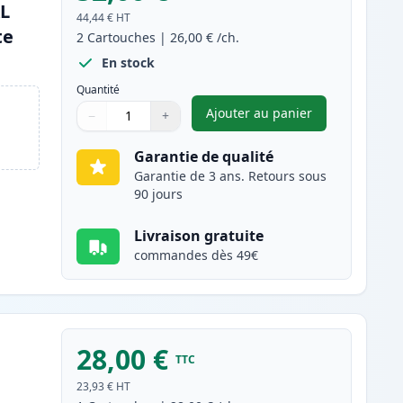
XL
44,44 €
HT
te
2
Cartouches
|
26,00 €
/ch.
En stock
Quantité
Ajouter au panier
−
+
,
Pack de 2 Canon PG-54
Quantité
Utilisez les boutons pour ajuster
Quantité
:
1
Garantie de qualité
Garantie de 3 ans. Retours sous
90 jours
Livraison gratuite
commandes dès 49€
28,00 €
TTC
23,93 €
HT