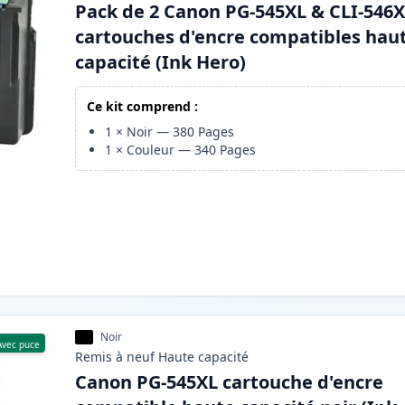
Pack de 2 Canon PG-545XL & CLI-546
cartouches d'encre compatibles hau
capacité (Ink Hero)
Ce kit comprend :
1
×
Noir
—
380
Pages
1
×
Couleur
—
340
Pages
Noir
Avec puce
Remis à neuf
Haute
capacité
Canon PG-545XL cartouche d'encre