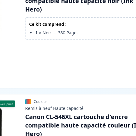
compatible haute capacité noir (Ink
Hero)
Ce kit comprend :
1
×
Noir
—
380
Pages
Couleur
Avec puce
Remis à neuf
Haute
capacité
Canon CL-546XL cartouche d'encre
compatible haute capacité couleur (
Hero)