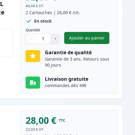
XL
44,44 €
HT
te
2
Cartouches
|
26,00 €
/ch.
En stock
Quantité
Ajouter au panier
−
+
,
Pack de 2 Canon PG-54
Quantité
Utilisez les boutons pour ajuster
Quantité
:
1
Garantie de qualité
Garantie de 3 ans. Retours sous
90 jours
Livraison gratuite
commandes dès 49€
28,00 €
TTC
23,93 €
HT