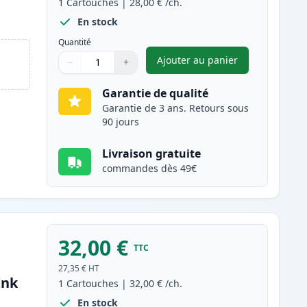
1
Cartouches
|
28,00 €
/ch.
En stock
Quantité
Ajouter au panier
−
+
,
Canon PG-545XL cartou
Quantité
Utilisez les boutons pour ajuster
Quantité
:
1
Garantie de qualité
Garantie de 3 ans. Retours sous
90 jours
Livraison gratuite
commandes dès 49€
32,00 €
TTC
27,35 €
HT
Ink
1
Cartouches
|
32,00 €
/ch.
En stock