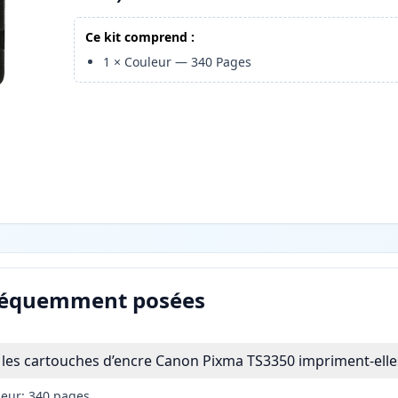
Ce kit comprend :
1
×
Couleur
—
340
Pages
réquemment posées
les cartouches d’encre Canon Pixma TS3350 impriment-elle
leur: 340 pages