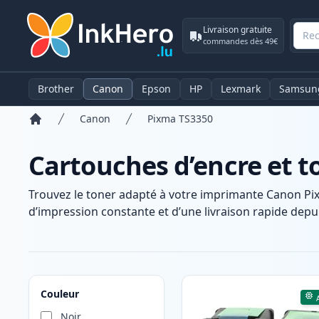
Livraison gratuite
commandes dès 49€
Brother
Canon
Epson
HP
Lexmark
Samsun
Canon
Pixma TS3350
Accueil
Cartouches d’encre et 
Trouvez le toner adapté à votre imprimante Canon Pi
d’impression constante et d’une livraison rapide depui
Produits
Couleur
Noir