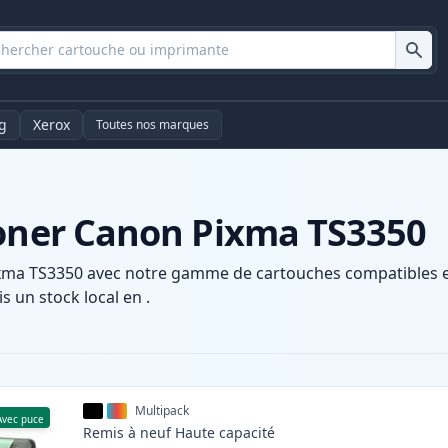
g
Xerox
Toutes nos marques
toner Canon Pixma TS3350
xma TS3350 avec notre gamme de cartouches compatibles et 
s un stock local en .
Multipack
Avec puce
Remis à neuf
Haute
capacité