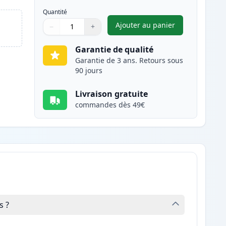
Quantité
Ajouter au panier
−
+
,
Canon CL-546XL cartou
Quantité
Utilisez les boutons pour ajuster
Quantité
:
1
Garantie de qualité
Garantie de 3 ans. Retours sous
90 jours
Livraison gratuite
commandes dès 49€
s ?