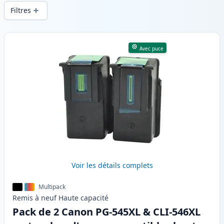
d’impression constante et d’une livraison
Filtres
rapide depuis un stock local en .
Produits
Avec puce
Voir les détails complets
Multipack
Remis à neuf
Haute
capacité
Pack de 2 Canon PG-545XL & CLI-546XL