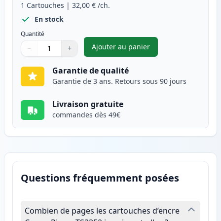
1
Cartouches
|
32,00 €
/ch.
En stock
Quantité
Ajouter au panier
−
+
,
Canon CL-546XL cartouche d'e
Quantité
Utilisez les boutons pour ajuster
Quantité
:
1
Garantie de qualité
Garantie de 3 ans. Retours sous 90 jours
Livraison gratuite
commandes dès 49€
Questions fréquemment posées
Combien de pages les cartouches d’encre