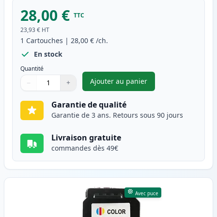
28,00 €
TTC
23,93 €
HT
1
Cartouches
|
28,00 €
/ch.
En stock
Quantité
Ajouter au panier
−
+
,
Canon PG-545XL cartouche d'e
Quantité
Utilisez les boutons pour ajuster
Quantité
:
1
Garantie de qualité
Garantie de 3 ans. Retours sous 90 jours
Livraison gratuite
commandes dès 49€
Avec puce