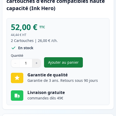
cartouches d'encre compatibles haute
capacité (Ink Hero)
52,00 €
TTC
44,44 €
HT
2
Cartouches
|
26,00 €
/ch.
En stock
Quantité
Ajouter au panier
−
+
,
Pack de 2 Canon PG-545XL & C
Quantité
Utilisez les boutons pour ajuster
Quantité
:
1
Garantie de qualité
Garantie de 3 ans. Retours sous 90 jours
Livraison gratuite
commandes dès 49€