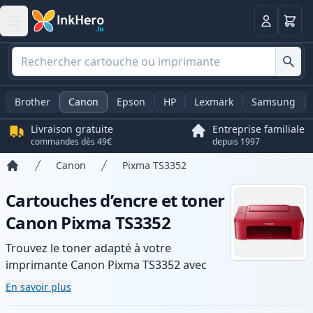
Panier
Connexio
Brother
Canon
Epson
HP
Lexmark
Samsung
Livraison gratuite
Entreprise familiale
commandes dès 49€
depuis 1997
Canon
Pixma TS3352
Accueil
Cartouches d’encre et toner
Canon Pixma TS3352
Trouvez le toner adapté à votre
imprimante Canon Pixma TS3352 avec
notre gamme de cartouches compatibles
En savoir plus
et haute capacité. Profitez d’une qualité