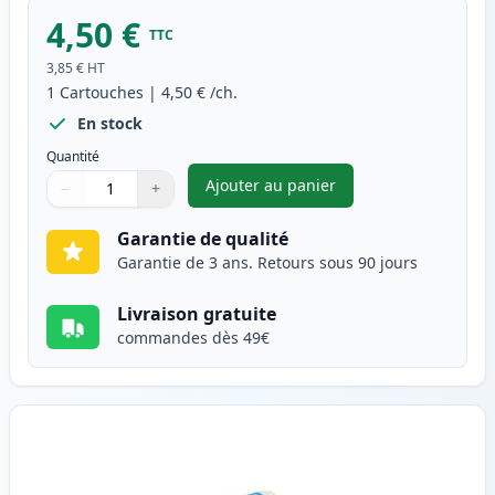
4,50 €
TTC
3,85 €
HT
1
Cartouches
|
4,50 €
/ch.
En stock
Quantité
Ajouter au panier
−
+
,
Canon BJI-201 (BJI-201BK) ca
Quantité
Utilisez les boutons pour ajuster
Quantité
:
1
Garantie de qualité
Garantie de 3 ans. Retours sous 90 jours
Livraison gratuite
commandes dès 49€