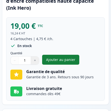
d'encre compatibles haute capacité
(Ink Hero)
19,00 €
TTC
16,24 €
HT
4
Cartouches
|
4,75 €
/ch.
En stock
Quantité
Ajouter au panier
−
+
,
Pack de 4 Canon BJI-201 cart
Quantité
Utilisez les boutons pour ajuster
Quantité
:
1
Garantie de qualité
Garantie de 3 ans. Retours sous 90 jours
Livraison gratuite
commandes dès 49€