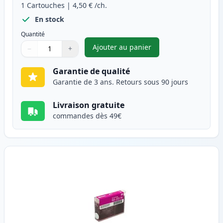
1
Cartouches
|
4,50 €
/ch.
En stock
Quantité
Ajouter au panier
−
+
,
Canon BJI-201 (BJI-201C) car
Quantité
Utilisez les boutons pour ajuster
Quantité
:
1
Garantie de qualité
Garantie de 3 ans. Retours sous 90 jours
Livraison gratuite
commandes dès 49€