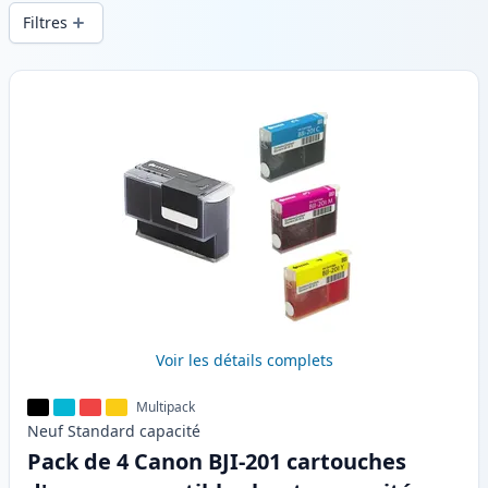
d’impression constante et d’une livraison
Filtres
rapide depuis un stock local en .
Produits
Voir les détails complets
Multipack
Neuf
Standard
capacité
Pack de 4 Canon BJI-201 cartouches