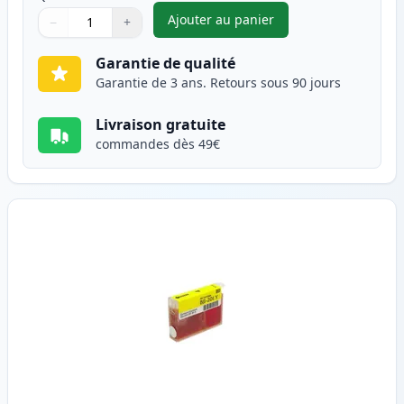
Ajouter au panier
−
+
,
Canon BJI-201 (BJI-201M) car
Quantité
Utilisez les boutons pour ajuster
Quantité
:
1
Garantie de qualité
Garantie de 3 ans. Retours sous 90 jours
Livraison gratuite
commandes dès 49€