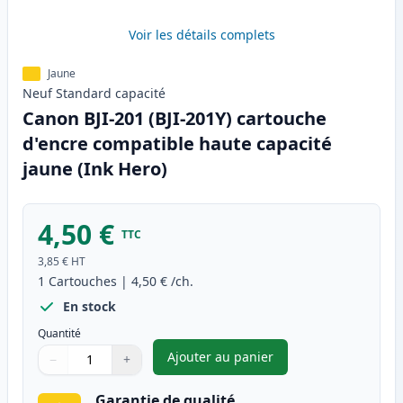
Voir les détails complets
Jaune
Neuf
Standard
capacité
Canon BJI-201 (BJI-201Y) cartouche
d'encre compatible haute capacité
jaune (Ink Hero)
4,50 €
TTC
3,85 €
HT
1
Cartouches
|
4,50 €
/ch.
En stock
Quantité
Ajouter au panier
−
+
,
Canon BJI-201 (BJI-201Y) car
Quantité
Utilisez les boutons pour ajuster
Quantité
:
1
Garantie de qualité