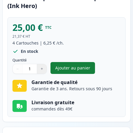
(Ink Hero)
25,00 €
TTC
21,37 €
HT
4
Cartouches
|
6,25 €
/ch.
En stock
Quantité
Ajouter au panier
−
+
,
Pack de 4 Canon BJI-643 cart
Quantité
Utilisez les boutons pour ajuster
Quantité
:
1
Garantie de qualité
Garantie de 3 ans. Retours sous 90 jours
Livraison gratuite
commandes dès 49€