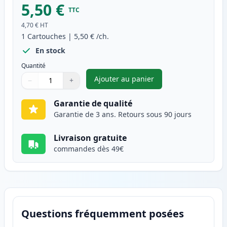
5,50 €
TTC
4,70 €
HT
1
Cartouches
|
5,50 €
/ch.
En stock
Quantité
Ajouter au panier
−
+
,
Canon BJI-643 (BJI-643Y) car
Quantité
Utilisez les boutons pour ajuster
Quantité
:
1
Garantie de qualité
Garantie de 3 ans. Retours sous 90 jours
Livraison gratuite
commandes dès 49€
Questions fréquemment posées