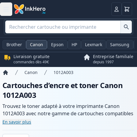
Panier
Connexio
Brother
Canon
Epson
HP
Lexmark
Samsung
Livraison gratuite
Entreprise familiale
commandes dès 49€
depuis 1997
Canon
1012A003
Accueil
Cartouches d’encre et toner Canon
1012A003
Trouvez le toner adapté à votre imprimante Canon
1012A003 avec notre gamme de cartouches compatibles
et haute capacité. Profitez d’une qualité d’impression
En savoir plus
constante et d’une livraison rapide depuis un stock local
en .