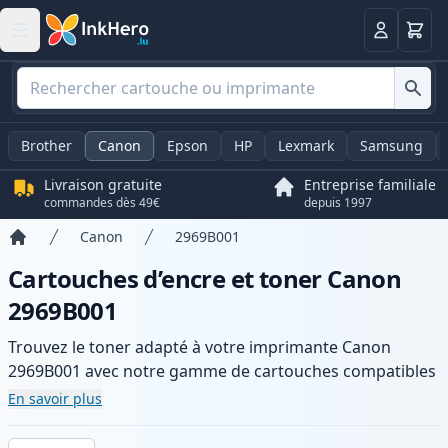
Panier
Connexio
Brother
Canon
Epson
HP
Lexmark
Samsung
Livraison gratuite
Entreprise familiale
commandes dès 49€
depuis 1997
Canon
2969B001
Accueil
Cartouches d’encre et toner Canon
2969B001
Trouvez le toner adapté à votre imprimante Canon
2969B001 avec notre gamme de cartouches compatibles
et haute capacité. Profitez d’une qualité d’impression
En savoir plus
constante et d’une livraison rapide depuis un stock local
en .