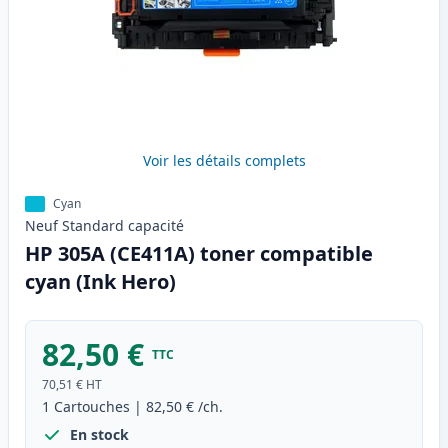
Voir les détails complets
Cyan
Neuf
Standard
capacité
HP 305A (CE411A) toner compatible
cyan (Ink Hero)
82,50 €
TTC
70,51 €
HT
1
Cartouches
|
82,50 €
/ch.
En stock