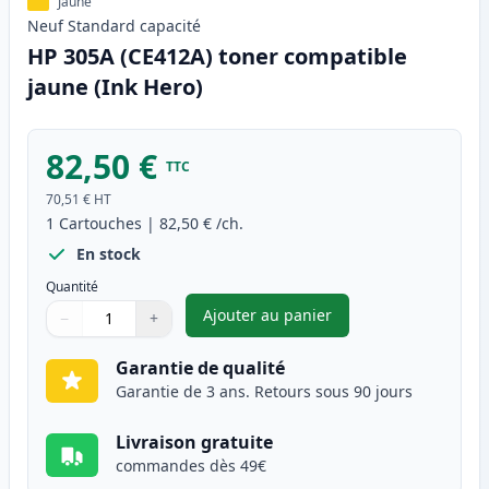
Jaune
Neuf
Standard
capacité
HP 305A (CE412A) toner compatible
jaune (Ink Hero)
82,50 €
TTC
70,51 €
HT
1
Cartouches
|
82,50 €
/ch.
En stock
Quantité
Ajouter au panier
−
+
,
HP 305A (CE412A) toner compa
Quantité
Utilisez les boutons pour ajuster
Quantité
:
1
Garantie de qualité
Garantie de 3 ans. Retours sous 90 jours
Livraison gratuite
commandes dès 49€