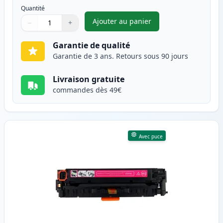
Quantité
Ajouter au panier
−
+
,
HP 305A (CE411A) toner compa
Quantité
Utilisez les boutons pour ajuster
Quantité
:
1
Garantie de qualité
Garantie de 3 ans. Retours sous 90 jours
Livraison gratuite
commandes dès 49€
Avec puce