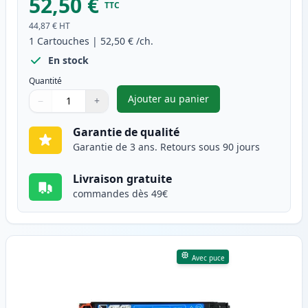
52,50 €
TTC
44,87 €
HT
1
Cartouches
|
52,50 €
/ch.
En stock
Quantité
Ajouter au panier
−
+
,
HP 305A (CE410A) toner compa
Quantité
Utilisez les boutons pour ajuster
Quantité
:
1
Garantie de qualité
Garantie de 3 ans. Retours sous 90 jours
Livraison gratuite
commandes dès 49€
Avec puce