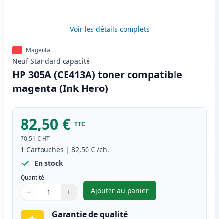
Voir les détails complets
Magenta
Neuf
Standard
capacité
HP 305A (CE413A) toner compatible
magenta (Ink Hero)
82,50 €
TTC
70,51 €
HT
1
Cartouches
|
82,50 €
/ch.
En stock
Quantité
Ajouter au panier
−
+
,
HP 305A (CE413A) toner comp
Quantité
Utilisez les boutons pour ajuster
Quantité
:
1
Garantie de qualité