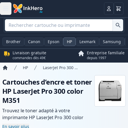
Panier
Connexio
Brother
Canon
Epson
HP
Lexmark
Samsung
Livraison gratuite
Entreprise familiale
commandes dès 49€
depuis 1997
HP
LaserJet Pro 300 color M351
Accueil
Cartouches d’encre et toner
HP LaserJet Pro 300 color
M351
Trouvez le toner adapté à votre
imprimante HP LaserJet Pro 300 color
M351 avec notre gamme de cartouches
En savoir plus