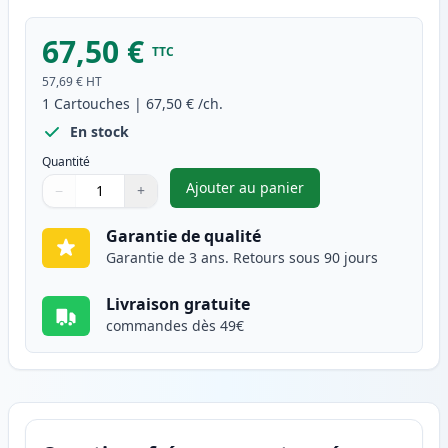
67,50 €
TTC
57,69 €
HT
1
Cartouches
|
67,50 €
/ch.
En stock
Quantité
Ajouter au panier
−
+
,
HP 305X (CE410X) toner compa
Quantité
Utilisez les boutons pour ajuster
Quantité
:
1
Garantie de qualité
Garantie de 3 ans. Retours sous 90 jours
Livraison gratuite
commandes dès 49€