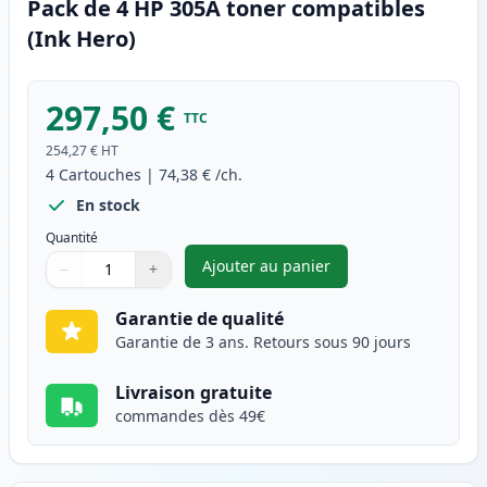
Pack de 4 HP 305A toner compatibles
(Ink Hero)
297,50 €
TTC
254,27 €
HT
4
Cartouches
|
74,38 €
/ch.
En stock
Quantité
Ajouter au panier
−
+
,
Pack de 4 HP 305A toner comp
Quantité
Utilisez les boutons pour ajuster
Quantité
:
1
Garantie de qualité
Garantie de 3 ans. Retours sous 90 jours
Livraison gratuite
commandes dès 49€