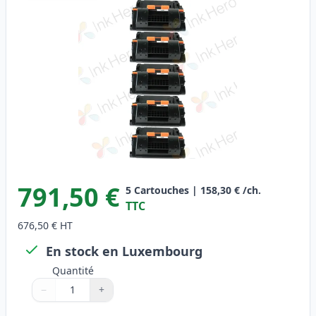
791,50 €
5
Cartouches
|
158,30 €
/ch.
TTC
676,50 €
HT
En stock en Luxembourg
Quantité
−
+
Quantité
Utilisez les boutons pour ajuster
Quantité
:
1