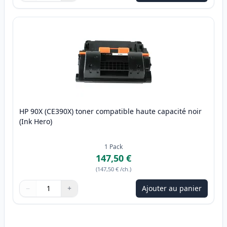
HP 90X (CE390X) toner compatible haute capacité noir
(Ink Hero)
1
Pack
147,50 €
(
147,50 €
/ch.
)
−
+
Ajouter au panier
Quantité
Utilisez les boutons pour ajuster
Quantité
:
1