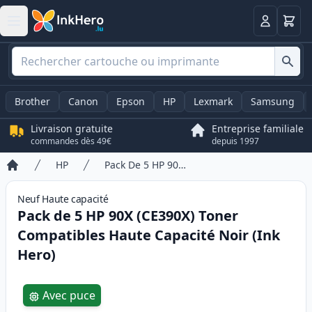
Panier
Connexio
Brother
Canon
Epson
HP
Lexmark
Samsung
Livraison gratuite
Entreprise familiale
commandes dès 49€
depuis 1997
HP
Pack De 5 HP 90X (CE390X) Toner Compatibles Haute Capacité Noir (Ink Hero)
Accueil
Neuf
Haute
capacité
Pack de 5 HP 90X (CE390X) Toner
Compatibles Haute Capacité Noir (Ink
Hero)
Product information
Avec puce