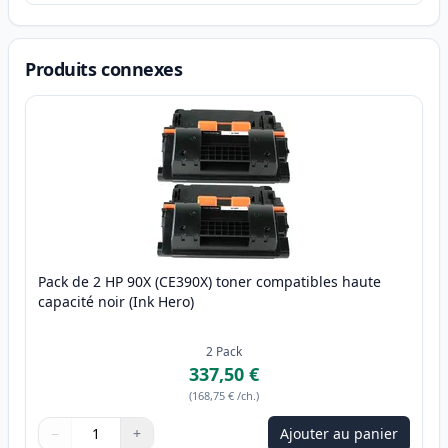
Produits connexes
Pack de 2 HP 90X (CE390X) toner compatibles haute
capacité noir (Ink Hero)
2
Pack
337,50 €
(
168,75 €
/ch.
)
−
+
Ajouter au panier
Quantité
Utilisez les boutons pour ajuster
Quantité
:
1