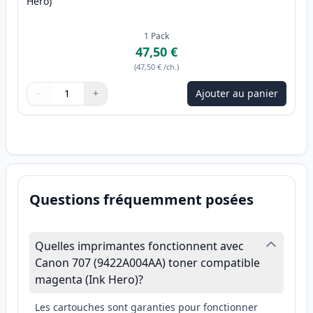
Hero)
1
Pack
47,50 €
(
47,50 €
/ch.
)
−
+
Ajouter au panier
Quantité
Utilisez les boutons pour ajuster
Quantité
:
1
Questions fréquemment posées
Quelles imprimantes fonctionnent avec
Canon 707 (9422A004AA) toner compatible
magenta (Ink Hero)?
Les cartouches sont garanties pour fonctionner