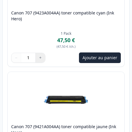
Canon 707 (9423A004AA) toner compatible cyan (Ink
Hero)
1
Pack
47,50 €
(
47,50 €
/ch.
)
−
+
Ajouter au panier
Quantité
Utilisez les boutons pour ajuster
Quantité
:
1
Canon 707 (9421A004AA) toner compatible jaune (Ink