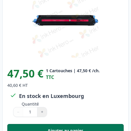
47,50 €
1
Cartouches
|
47,50 €
/ch.
TTC
40,60 €
HT
En stock en Luxembourg
Quantité
−
+
Quantité
Utilisez les boutons pour ajuster
Quantité
:
1
Ajouter au panier