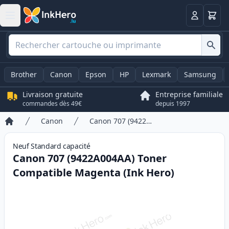
Panier
Connexio
Brother
Canon
Epson
HP
Lexmark
Samsung
Livraison gratuite
Entreprise familiale
commandes dès 49€
depuis 1997
Canon
Canon 707 (9422A004AA) Toner Compatible Magenta (Ink Hero)
Accueil
Neuf
Standard
capacité
Canon 707 (9422A004AA) Toner
Compatible Magenta (Ink Hero)
Product information