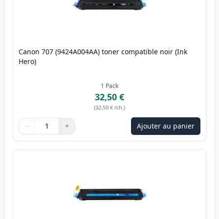
Canon 707 (9424A004AA) toner compatible noir (Ink
Hero)
1
Pack
32,50 €
(
32,50 €
/ch.
)
−
+
Ajouter au panier
Quantité
Utilisez les boutons pour ajuster
Quantité
:
1