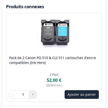
Produits connexes
Pack de 2 Canon PG-510 & CLI-511 cartouches d'encre
compatibles (Ink Hero)
2
Pack
52,00 €
(
26,00 €
/ch.
)
−
+
Ajouter au panier
Quantité
Utilisez les boutons pour ajuster
Quantité
:
1