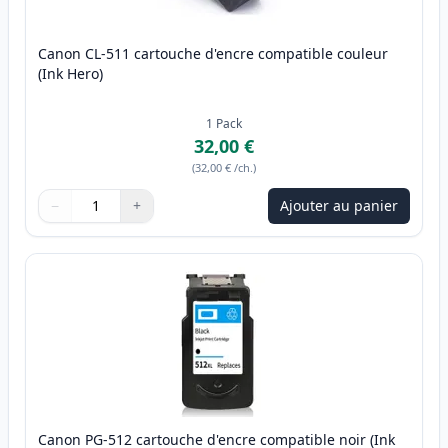
Canon CL-511 cartouche d'encre compatible couleur
(Ink Hero)
1
Pack
32,00 €
(
32,00 €
/ch.
)
−
+
Ajouter au panier
Quantité
Utilisez les boutons pour ajuster
Quantité
:
1
Canon PG-512 cartouche d'encre compatible noir (Ink