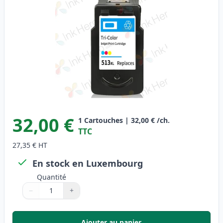
32,00 €
1
Cartouches
|
32,00 €
/ch.
TTC
27,35 €
HT
En stock en Luxembourg
Quantité
−
+
Quantité
Utilisez les boutons pour ajuster
Quantité
:
1
Ajouter au panier