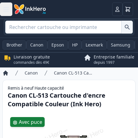
Panier
Connexio
Brother
Canon
Epson
HP
Lexmark
Samsung
Livraison gratuite
Entreprise familiale
commandes dès 49€
depuis 1997
Canon
Canon CL-513 Cartouche d'encre Compatible Couleur (Ink Hero)
Accueil
Remis à neuf
Haute
capacité
Canon CL-513 Cartouche d'encre
Compatible Couleur (Ink Hero)
Product information
Avec puce