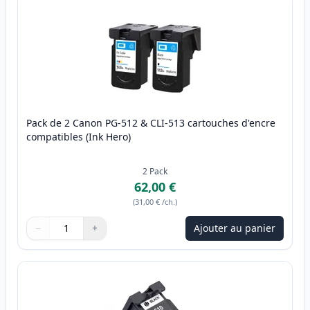
Pack de 2 Canon PG-512 & CLI-513 cartouches d'encre
compatibles (Ink Hero)
2
Pack
62,00 €
(
31,00 €
/ch.
)
−
+
Ajouter au panier
Quantité
Utilisez les boutons pour ajuster
Quantité
:
1