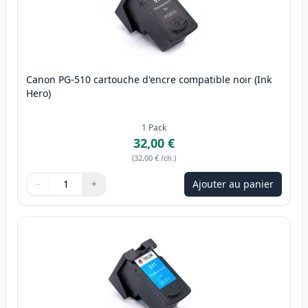
Canon PG-510 cartouche d'encre compatible noir (Ink
Hero)
1
Pack
32,00 €
(
32,00 €
/ch.
)
−
+
Ajouter au panier
Quantité
Utilisez les boutons pour ajuster
Quantité
:
1