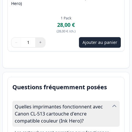
Hero)
1
Pack
28,00 €
(
28,00 €
/ch.
)
−
+
Ajouter au panier
Quantité
Utilisez les boutons pour ajuster
Quantité
:
1
Questions fréquemment posées
Quelles imprimantes fonctionnent avec
Canon CL-513 cartouche d'encre
compatible couleur (Ink Hero)?