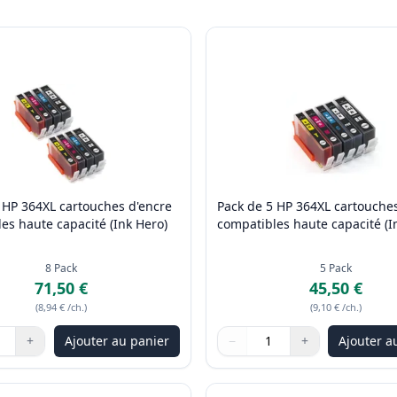
 HP 364XL cartouches d'encre
Pack de 5 HP 364XL cartouches
es haute capacité (Ink Hero)
compatibles haute capacité (I
8
Pack
5
Pack
71,50 €
45,50 €
(
8,94 €
/ch.
)
(
9,10 €
/ch.
)
+
Ajouter au panier
−
+
Ajouter a
les boutons pour ajuster
:
1
Quantité
Utilisez les boutons pour ajus
Quantité
:
1