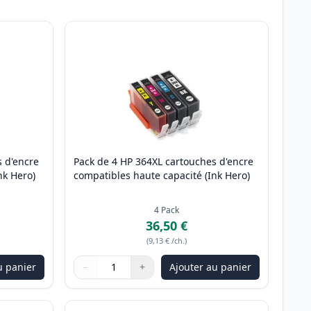
 d'encre
Pack de 4 HP 364XL cartouches d'encre
nk Hero)
compatibles haute capacité (Ink Hero)
4
Pack
36,50 €
(
9,13 €
/ch.
)
u panier
−
+
Ajouter au panier
ter
Quantité
Utilisez les boutons pour ajuster
Quantité
:
1