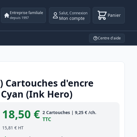
Entreprise familiale
Salut
,
Connexion
Panier
Mon compte
depuis 1997
Centre d'aide
) Cartouches d'encre
Cyan (Ink Hero)
18,50 €
Product information
2
Cartouches
|
9,25 €
/ch.
TTC
15,81 €
HT