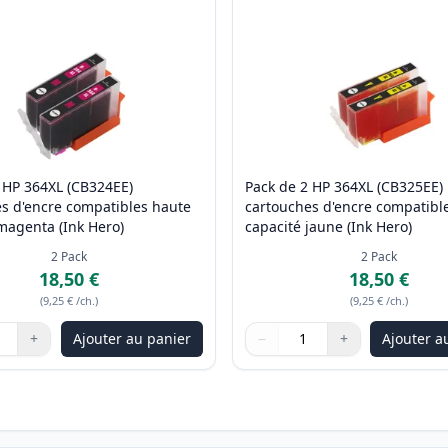
 HP 364XL (CB324EE)
Pack de 2 HP 364XL (CB325EE)
s d'encre compatibles haute
cartouches d'encre compatibl
magenta (Ink Hero)
capacité jaune (Ink Hero)
2
Pack
2
Pack
18,50 €
18,50 €
(
9,25 €
/ch.
)
(
9,25 €
/ch.
)
+
Ajouter au panier
−
+
Ajouter a
les boutons pour ajuster
:
1
Quantité
Utilisez les boutons pour ajus
Quantité
:
1