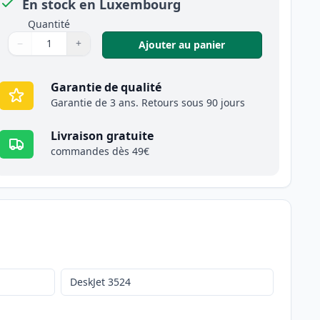
En stock en Luxembourg
Quantité
−
+
,
Pack de 2 HP 364X
Ajouter au panier
Quantité
Utilisez les boutons pour ajuster
Quantité
:
1
Garantie de qualité
Garantie de 3 ans. Retours sous 90 jours
Livraison gratuite
commandes dès 49€
DeskJet 3524