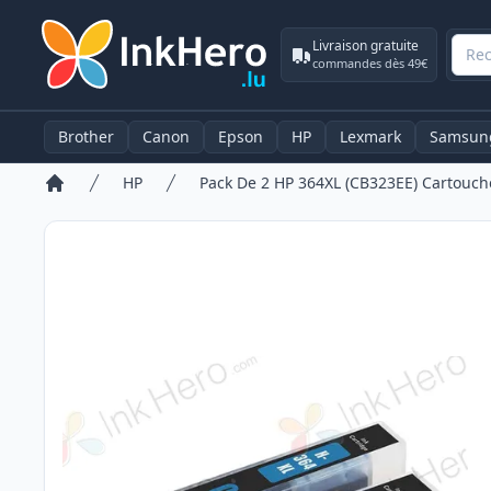
Livraison gratuite
commandes dès 49€
Brother
Canon
Epson
HP
Lexmark
Samsun
HP
Accueil