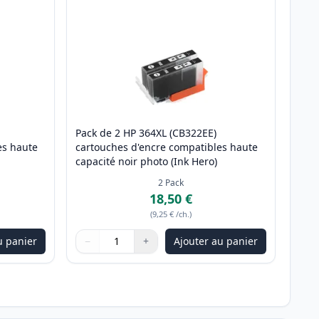
Pack de 2 HP 364XL (CB322EE)
es haute
cartouches d'encre compatibles haute
capacité noir photo (Ink Hero)
2
Pack
18,50 €
(
9,25 €
/ch.
)
u panier
−
+
Ajouter au panier
ter
Quantité
Utilisez les boutons pour ajuster
Quantité
:
1