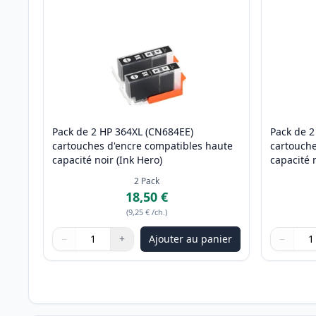
Pack de 2 HP 364XL (CN684EE)
Pack de 2
cartouches d'encre compatibles haute
cartouche
capacité noir (Ink Hero)
capacité 
2
Pack
18,50 €
(
9,25 €
/ch.
)
−
+
Ajouter au panier
−
Quantité
Utilisez les boutons pour ajuster
Quantité
:
1
Quantité
Utilisez 
Quantité