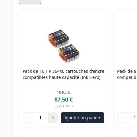
Pack de 10 HP 364XL cartouches d'encre
Pack de 8
compatibles haute capacité (Ink Hero)
compatibl
10
Pack
87,50 €
(
8,75 €
/ch.
)
−
+
Ajouter au panier
−
Quantité
Utilisez les boutons pour ajuster
Quantité
:
1
Quantité
Utilisez 
Quantité