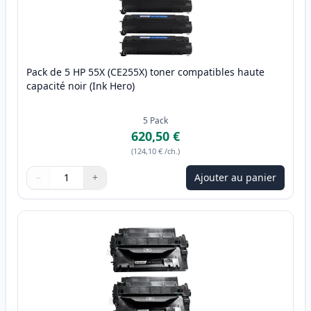
Pack de 5 HP 55X (CE255X) toner compatibles haute
capacité noir (Ink Hero)
5
Pack
620,50 €
(
124,10 €
/ch.
)
−
+
Ajouter au panier
Quantité
Utilisez les boutons pour ajuster
Quantité
:
1