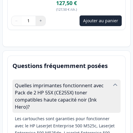
127,50 €
(
127,50 €
/ch.
)
−
+
Ajouter au panier
Quantité
Utilisez les boutons pour ajuster
Quantité
:
1
Questions fréquemment posées
Quelles imprimantes fonctionnent avec
Pack de 2 HP 55X (CE255X) toner
compatibles haute capacité noir (Ink
Hero)?
Les cartouches sont garanties pour fonctionner
avec le HP LaserJet Enterprise 500 M525c, LaserJet
Enterprise 500 M525dn, LaserJet Enterprise 500