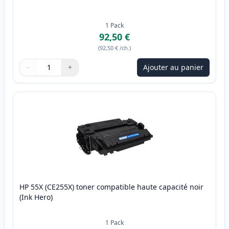
1
Pack
92,50 €
(
92,50 €
/ch.
)
−
+
Ajouter au panier
Quantité
Utilisez les boutons pour ajuster
Quantité
:
1
HP 55X (CE255X) toner compatible haute capacité noir
(Ink Hero)
1
Pack