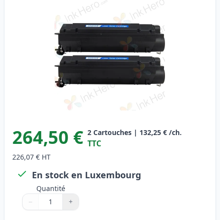
264,50 €
2
Cartouches
|
132,25 €
/ch.
TTC
226,07 €
HT
En stock en Luxembourg
Quantité
−
+
Quantité
Utilisez les boutons pour ajuster
Quantité
:
1