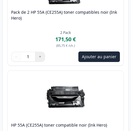
Pack de 2 HP 55A (CE255A) toner compatibles noir (Ink
Hero)
2
Pack
171,50 €
(
85,75 €
/ch.
)
−
+
Ajouter au panier
Quantité
Utilisez les boutons pour ajuster
Quantité
:
1
HP 55A (CE255A) toner compatible noir (Ink Hero)