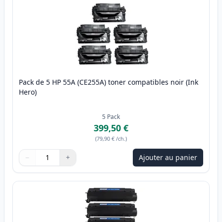
Pack de 5 HP 55A (CE255A) toner compatibles noir (Ink
Hero)
5
Pack
399,50 €
(
79,90 €
/ch.
)
−
+
Ajouter au panier
Quantité
Utilisez les boutons pour ajuster
Quantité
:
1