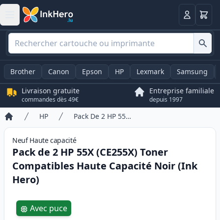
Panier
Connexio
Brother
Canon
Epson
HP
Lexmark
Samsung
Livraison gratuite
Entreprise familiale
commandes dès 49€
depuis 1997
HP
Pack De 2 HP 55X (CE255X) Toner Compatibles Haute Capacité Noir (Ink Hero)
Accueil
Neuf
Haute
capacité
Pack de 2 HP 55X (CE255X) Toner
Compatibles Haute Capacité Noir (Ink
Hero)
Product information
Avec puce