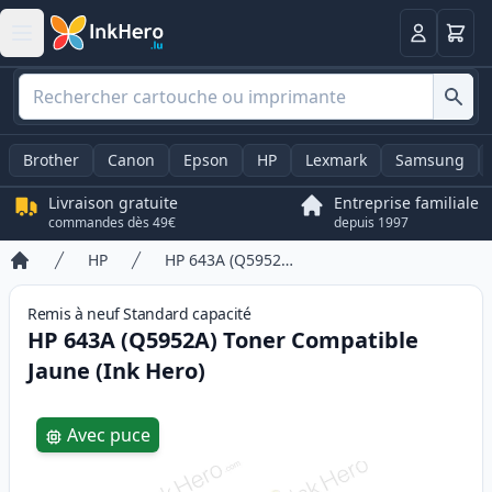
Panier
Connexio
Brother
Canon
Epson
HP
Lexmark
Samsung
Livraison gratuite
Entreprise familiale
commandes dès 49€
depuis 1997
HP
HP 643A (Q5952A) Toner Compatible Jaune (Ink Hero)
Accueil
Remis à neuf
Standard
capacité
HP 643A (Q5952A) Toner Compatible
Jaune (Ink Hero)
Product information
Avec puce