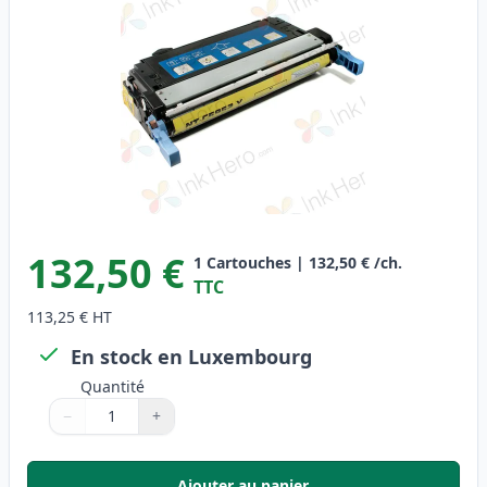
132,50 €
1
Cartouches
|
132,50 €
/ch.
TTC
113,25 €
HT
En stock en Luxembourg
Quantité
−
+
Quantité
Utilisez les boutons pour ajuster
Quantité
:
1
Ajouter au panier