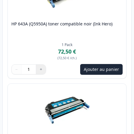
HP 643A (Q5950A) toner compatible noir (Ink Hero)
1
Pack
72,50 €
(
72,50 €
/ch.
)
−
+
Ajouter au panier
Quantité
Utilisez les boutons pour ajuster
Quantité
:
1