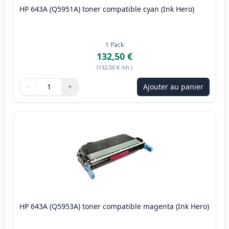
HP 643A (Q5951A) toner compatible cyan (Ink Hero)
1
Pack
132,50 €
(
132,50 €
/ch.
)
−
+
Ajouter au panier
Quantité
Utilisez les boutons pour ajuster
Quantité
:
1
HP 643A (Q5953A) toner compatible magenta (Ink Hero)