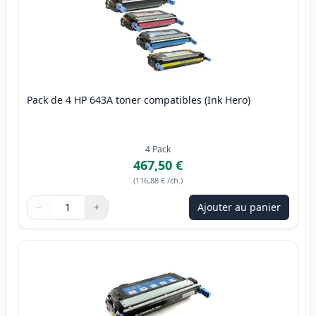
Pack de 4 HP 643A toner compatibles (Ink Hero)
4
Pack
467,50 €
(
116,88 €
/ch.
)
−
+
Ajouter au panier
Quantité
Utilisez les boutons pour ajuster
Quantité
:
1