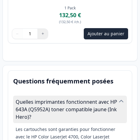
1
Pack
132,50 €
(
132,50 €
/ch.
)
−
+
Ajouter au panier
Quantité
Utilisez les boutons pour ajuster
Quantité
:
1
Questions fréquemment posées
Quelles imprimantes fonctionnent avec HP
643A (Q5952A) toner compatible jaune (Ink
Hero)?
Les cartouches sont garanties pour fonctionner
avec le HP Color LaserJet 4700, Color LaserJet