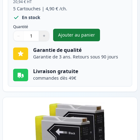
20,94 €
HT
5
Cartouches
|
4,90 €
/ch.
En stock
Quantité
Ajouter au panier
−
+
,
Pack de 5 Brother LC1000 car
Quantité
Utilisez les boutons pour ajuster
Quantité
:
1
Garantie de qualité
Garantie de 3 ans. Retours sous 90 jours
Livraison gratuite
commandes dès 49€