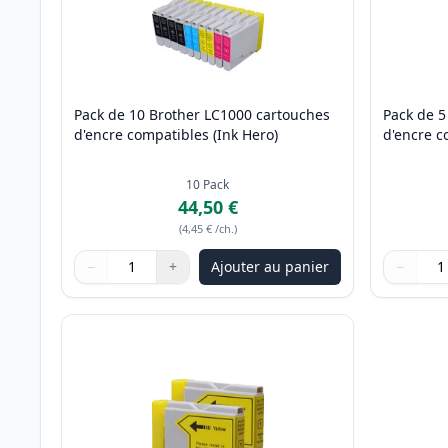
Pack de 10 Brother LC1000 cartouches
Pack de 5
d'encre compatibles (Ink Hero)
d'encre c
10
Pack
44,50 €
(
4,45 €
/ch.
)
−
+
Ajouter au panier
−
Quantité
Utilisez les boutons pour ajuster
Quantité
:
1
Quantité
Utilisez 
Quantité