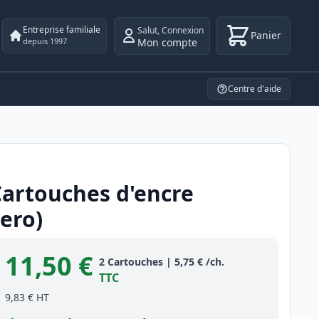
Entreprise familiale
Salut
,
Connexion
Panier
Mon compte
depuis 1997
Centre d'aide
Cartouches d'encre
ero)
11,50 €
Product information
2
Cartouches
|
5,75 €
/ch.
TTC
9,83 €
HT