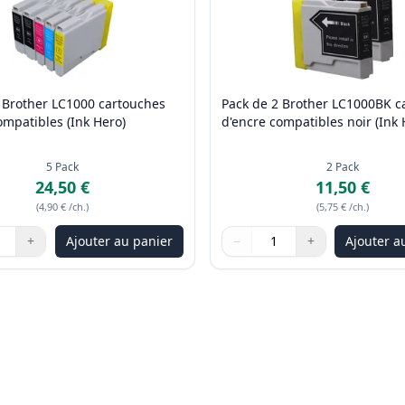
 Brother LC1000 cartouches
Pack de 2 Brother LC1000BK c
ompatibles (Ink Hero)
d'encre compatibles noir (Ink 
5
Pack
2
Pack
24,50 €
11,50 €
(
4,90 €
/ch.
)
(
5,75 €
/ch.
)
+
Ajouter au panier
−
+
Ajouter a
les boutons pour ajuster
:
1
Quantité
Utilisez les boutons pour ajus
Quantité
:
1