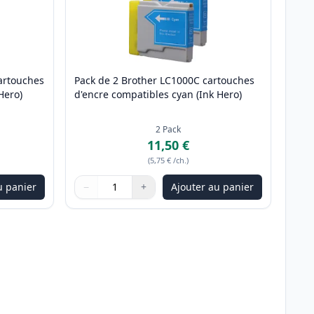
artouches
Pack de 2 Brother LC1000C cartouches
Hero)
d'encre compatibles cyan (Ink Hero)
2
Pack
11,50 €
(
5,75 €
/ch.
)
u panier
−
+
Ajouter au panier
ter
Quantité
Utilisez les boutons pour ajuster
Quantité
:
1