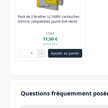
Pack de 2 Brother LC1000Y cartouches
d'encre compatibles jaune (Ink Hero)
2
Pack
11,50 €
(
5,75 €
/ch.
)
−
+
Ajouter au panier
Quantité
Utilisez les boutons pour ajuster
Quantité
:
1
Questions fréquemment posé