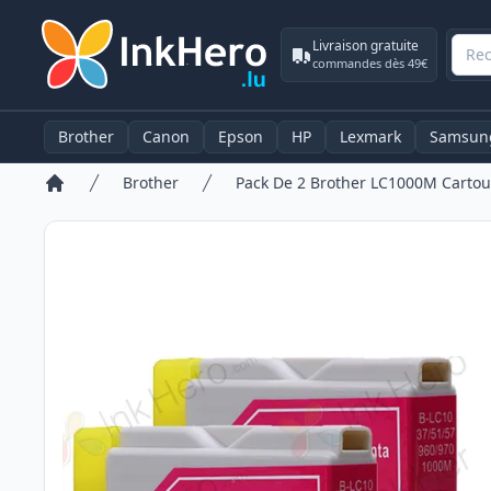
Livraison gratuite
commandes dès 49€
Brother
Canon
Epson
HP
Lexmark
Samsun
Brother
Accueil