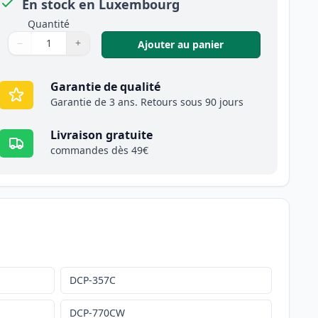
En stock en Luxembourg
Quantité
−
+
,
Pack de 2 Brother
Ajouter au panier
Quantité
Utilisez les boutons pour ajuster
Quantité
:
1
Garantie de qualité
Garantie de 3 ans. Retours sous 90 jours
Livraison gratuite
commandes dès 49€
DCP-357C
DCP-770CW