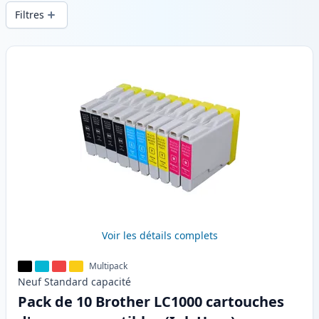
d’impression constante et d’une livraison
Filtres
rapide depuis un stock local en .
Produits
Voir les détails complets
Multipack
Neuf
Standard
capacité
Pack de 10 Brother LC1000 cartouches