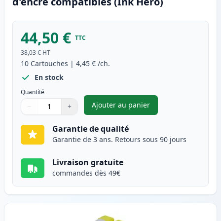
d'encre compatibles (Ink Hero)
44,50 €
TTC
38,03 €
HT
10
Cartouches
|
4,45 €
/ch.
En stock
Quantité
Ajouter au panier
−
+
,
Pack de 10 Brother LC1000 ca
Quantité
Utilisez les boutons pour ajuster
Quantité
:
1
Garantie de qualité
Garantie de 3 ans. Retours sous 90 jours
Livraison gratuite
commandes dès 49€