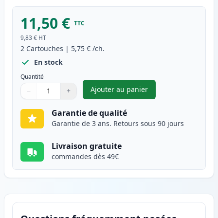
11,50 €
TTC
9,83 €
HT
2
Cartouches
|
5,75 €
/ch.
En stock
Quantité
Ajouter au panier
−
+
,
Pack de 2 Brother LC1000Y ca
Quantité
Utilisez les boutons pour ajuster
Quantité
:
1
Garantie de qualité
Garantie de 3 ans. Retours sous 90 jours
Livraison gratuite
commandes dès 49€