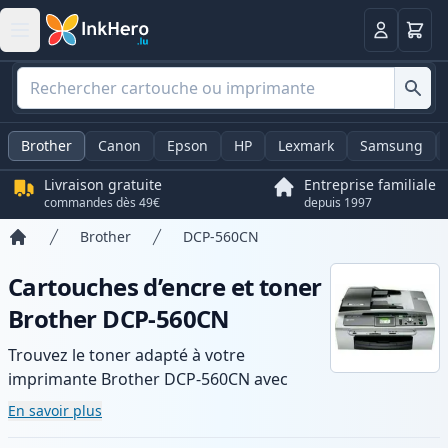
Panier
Connexio
Brother
Canon
Epson
HP
Lexmark
Samsung
Livraison gratuite
Entreprise familiale
commandes dès 49€
depuis 1997
Brother
DCP-560CN
Accueil
Cartouches d’encre et toner
Brother DCP-560CN
Trouvez le toner adapté à votre
imprimante Brother DCP-560CN avec
notre gamme de cartouches compatibles
En savoir plus
et haute capacité. Profitez d’une qualité