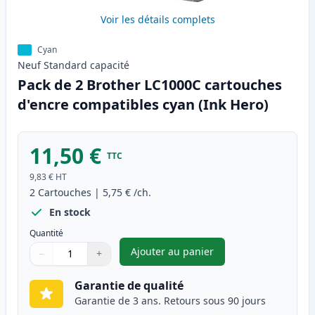
Voir les détails complets
Cyan
Neuf
Standard
capacité
Pack de 2 Brother LC1000C cartouches
d'encre compatibles cyan (Ink Hero)
11,50 €
TTC
9,83 €
HT
2
Cartouches
|
5,75 €
/ch.
En stock
Quantité
Ajouter au panier
−
+
,
Pack de 2 Brother LC1000C ca
Quantité
Utilisez les boutons pour ajuster
Quantité
:
1
Garantie de qualité
Garantie de 3 ans. Retours sous 90 jours