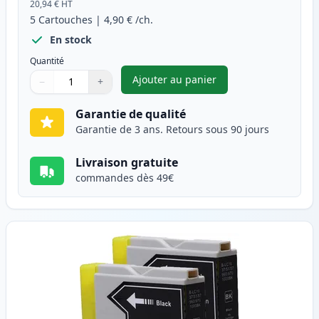
20,94 €
HT
5
Cartouches
|
4,90 €
/ch.
En stock
Quantité
Ajouter au panier
−
+
,
Pack de 5 Brother LC1000 car
Quantité
Utilisez les boutons pour ajuster
Quantité
:
1
Garantie de qualité
Garantie de 3 ans. Retours sous 90 jours
Livraison gratuite
commandes dès 49€