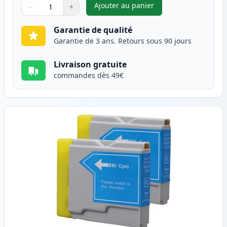
Ajouter au panier
−
+
,
Pack de 2 Brother LC1000BK c
Quantité
Utilisez les boutons pour ajuster
Quantité
:
1
Garantie de qualité
Garantie de 3 ans. Retours sous 90 jours
Livraison gratuite
commandes dès 49€