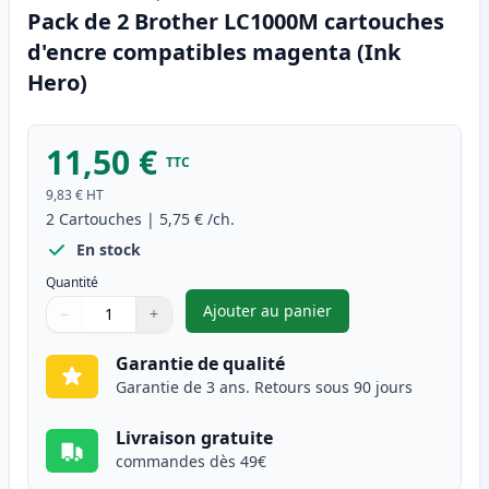
Pack de 2 Brother LC1000M cartouches
d'encre compatibles magenta (Ink
Hero)
11,50 €
TTC
9,83 €
HT
2
Cartouches
|
5,75 €
/ch.
En stock
Quantité
Ajouter au panier
−
+
,
Pack de 2 Brother LC1000M c
Quantité
Utilisez les boutons pour ajuster
Quantité
:
1
Garantie de qualité
Garantie de 3 ans. Retours sous 90 jours
Livraison gratuite
commandes dès 49€