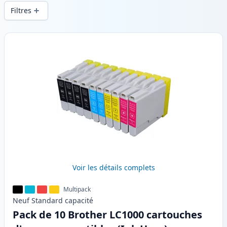
d’impression constante et d’une livraison
Filtres
rapide depuis un stock local en .
Produits
Voir les détails complets
Multipack
Neuf
Standard
capacité
Pack de 10 Brother LC1000 cartouches