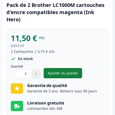
Pack de 2 Brother LC1000M cartouches
d'encre compatibles magenta (Ink
Hero)
11,50 €
TTC
9,83 €
HT
2
Cartouches
|
5,75 €
/ch.
En stock
Quantité
Ajouter au panier
−
+
,
Pack de 2 Brother LC1000M c
Quantité
Utilisez les boutons pour ajuster
Quantité
:
1
Garantie de qualité
Garantie de 3 ans. Retours sous 90 jours
Livraison gratuite
commandes dès 49€