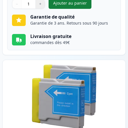
Ajouter au panier
−
+
,
Pack de 2 Brother LC1000BK c
Quantité
Utilisez les boutons pour ajuster
Quantité
:
1
Garantie de qualité
Garantie de 3 ans. Retours sous 90 jours
Livraison gratuite
commandes dès 49€