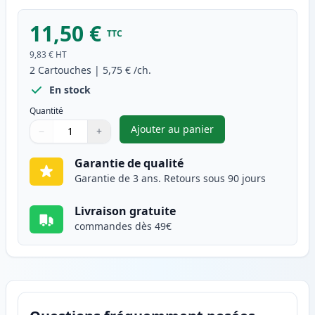
11,50 €
TTC
9,83 €
HT
2
Cartouches
|
5,75 €
/ch.
En stock
Quantité
Ajouter au panier
−
+
,
Pack de 2 Brother LC1000Y ca
Quantité
Utilisez les boutons pour ajuster
Quantité
:
1
Garantie de qualité
Garantie de 3 ans. Retours sous 90 jours
Livraison gratuite
commandes dès 49€