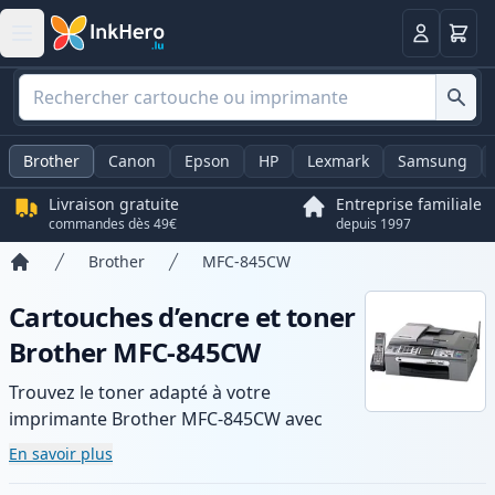
Panier
Connexio
Brother
Canon
Epson
HP
Lexmark
Samsung
Livraison gratuite
Entreprise familiale
commandes dès 49€
depuis 1997
Brother
MFC-845CW
Accueil
Cartouches d’encre et toner
Brother MFC-845CW
Trouvez le toner adapté à votre
imprimante Brother MFC-845CW avec
notre gamme de cartouches compatibles
En savoir plus
et haute capacité. Profitez d’une qualité