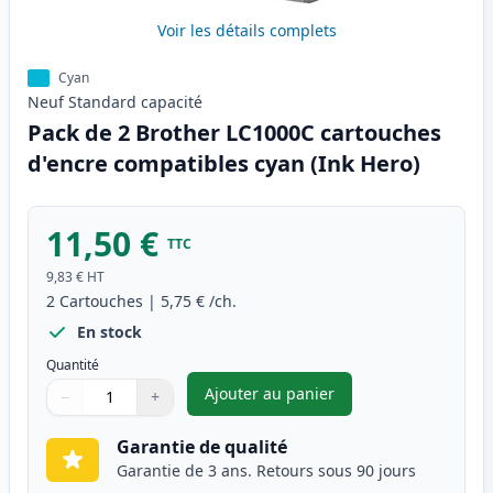
Voir les détails complets
Cyan
Neuf
Standard
capacité
Pack de 2 Brother LC1000C cartouches
d'encre compatibles cyan (Ink Hero)
11,50 €
TTC
9,83 €
HT
2
Cartouches
|
5,75 €
/ch.
En stock
Quantité
Ajouter au panier
−
+
,
Pack de 2 Brother LC1000C ca
Quantité
Utilisez les boutons pour ajuster
Quantité
:
1
Garantie de qualité
Garantie de 3 ans. Retours sous 90 jours