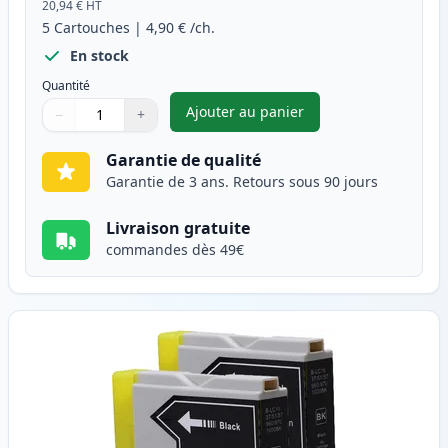
20,94 €
HT
5
Cartouches
|
4,90 €
/ch.
En stock
Quantité
Ajouter au panier
−
+
,
Pack de 5 Brother LC1000 car
Quantité
Utilisez les boutons pour ajuster
Quantité
:
1
Garantie de qualité
Garantie de 3 ans. Retours sous 90 jours
Livraison gratuite
commandes dès 49€