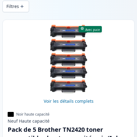
d’impression constante et d’une livraison
Filtres
rapide depuis un stock local en .
Produits
Avec puce
Voir les détails complets
Noir haute capacité
Neuf
Haute
capacité
Pack de 5 Brother TN2420 toner