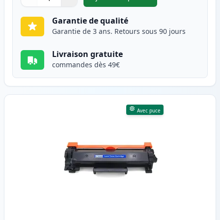
,
Brother TN2410 toner compati
Quantité
Utilisez les boutons pour ajuster
Quantité
:
1
Garantie de qualité
Garantie de 3 ans. Retours sous 90 jours
Livraison gratuite
commandes dès 49€
Avec puce