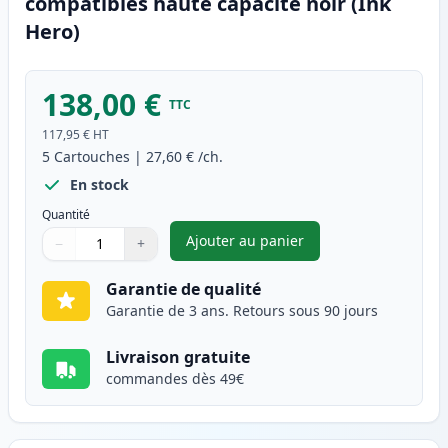
compatibles haute capacité noir (Ink
Hero)
138,00 €
TTC
117,95 €
HT
5
Cartouches
|
27,60 €
/ch.
En stock
Quantité
Ajouter au panier
−
+
,
Pack de 5 Brother TN2420 ton
Quantité
Utilisez les boutons pour ajuster
Quantité
:
1
Garantie de qualité
Garantie de 3 ans. Retours sous 90 jours
Livraison gratuite
commandes dès 49€