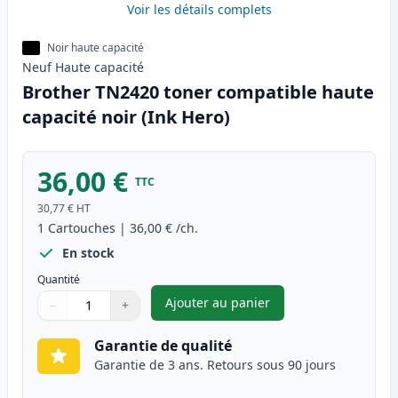
Voir les détails complets
Noir haute capacité
Neuf
Haute
capacité
Brother TN2420 toner compatible haute
capacité noir (Ink Hero)
36,00 €
TTC
30,77 €
HT
1
Cartouches
|
36,00 €
/ch.
En stock
Quantité
Ajouter au panier
−
+
,
Brother TN2420 toner compati
Quantité
Utilisez les boutons pour ajuster
Quantité
:
1
Garantie de qualité
Garantie de 3 ans. Retours sous 90 jours