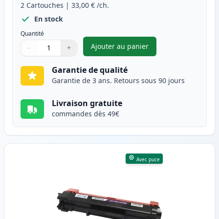
2
Cartouches
|
33,00 €
/ch.
En stock
Quantité
Ajouter au panier
−
+
,
Pack de 2 Brother TN2420 ton
Quantité
Utilisez les boutons pour ajuster
Quantité
:
1
Garantie de qualité
Garantie de 3 ans. Retours sous 90 jours
Livraison gratuite
commandes dès 49€
Avec puce