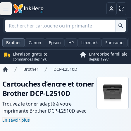
Panier
Connexio
Brother
Canon
Epson
HP
Lexmark
Samsung
Livraison gratuite
Entreprise familiale
commandes dès 49€
depuis 1997
Brother
DCP-L2510D
Accueil
Cartouches d’encre et toner
Brother DCP-L2510D
Trouvez le toner adapté à votre
imprimante Brother DCP-L2510D avec
notre gamme de cartouches compatibles
En savoir plus
et haute capacité. Profitez d’une qualité