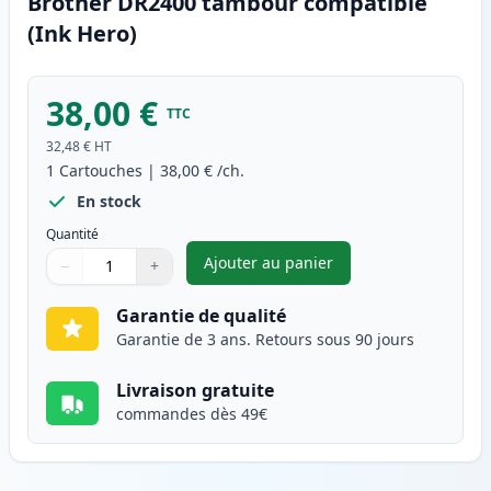
Brother DR2400 tambour compatible
(Ink Hero)
38,00 €
TTC
32,48 €
HT
1
Cartouches
|
38,00 €
/ch.
En stock
Quantité
Ajouter au panier
−
+
,
Brother DR2400 tambour comp
Quantité
Utilisez les boutons pour ajuster
Quantité
:
1
Garantie de qualité
Garantie de 3 ans. Retours sous 90 jours
Livraison gratuite
commandes dès 49€