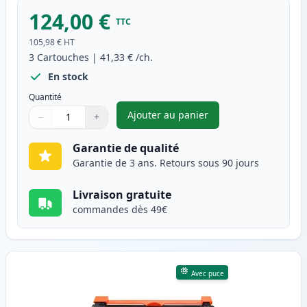
124,00 €
TTC
105,98 €
HT
3
Cartouches
|
41,33 €
/ch.
En stock
Quantité
Ajouter au panier
−
+
,
Pack de 3 Brother TN2420 & 
Quantité
Utilisez les boutons pour ajuster
Quantité
:
1
Garantie de qualité
Garantie de 3 ans. Retours sous 90 jours
Livraison gratuite
commandes dès 49€
Avec puce