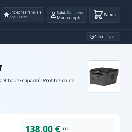
Entreprise familiale
Salut
,
Connexion
Panier
Mon compte
depuis 1997
Centre d'aide
W
t haute capacité. Profitez d’une
138,00 €
TTC