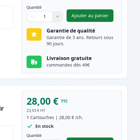
Quantité
Ajouter au panier
−
+
,
Pack de 2 Brother TN24
Quantité
Utilisez les boutons pour ajuster
Quantité
:
1
Garantie de qualité
Garantie de 3 ans. Retours sous
90 jours
Livraison gratuite
commandes dès 49€
28,00 €
TTC
ir
23,93 €
HT
1
Cartouches
|
28,00 €
/ch.
En stock
Quantité