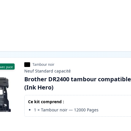
Tambour noir
Avec puce
Neuf
Standard
capacité
Brother DR2400 tambour compatibl
(Ink Hero)
Ce kit comprend :
1
×
Tambour noir
—
12000
Pages