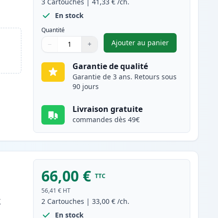
3
Cartouches
|
41,33 €
/ch.
En stock
Quantité
Ajouter au panier
−
+
,
Pack de 3 Brother TN2
Quantité
Utilisez les boutons pour ajuster
Quantité
:
1
Garantie de qualité
Garantie de 3 ans. Retours sous
90 jours
Livraison gratuite
commandes dès 49€
66,00 €
TTC
56,41 €
HT
k
2
Cartouches
|
33,00 €
/ch.
En stock