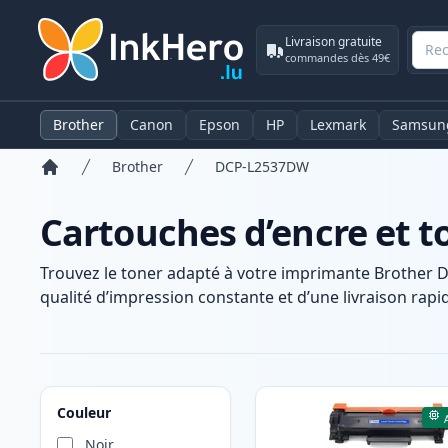
Livraison gratuite
commandes dès 49€
Brother
Canon
Epson
HP
Lexmark
Samsun
Brother
DCP-L2537DW
Accueil
Cartouches d’encre et 
Trouvez le toner adapté à votre imprimante Brother 
qualité d’impression constante et d’une livraison rapid
Produits
Couleur
Noir