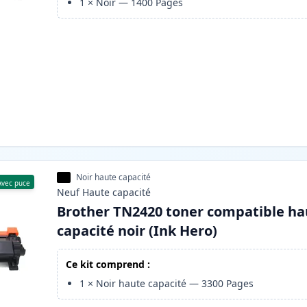
1
×
Noir
—
1400
Pages
Noir haute capacité
Avec puce
Neuf
Haute
capacité
Brother TN2420 toner compatible ha
capacité noir (Ink Hero)
Ce kit comprend :
1
×
Noir haute capacité
—
3300
Pages