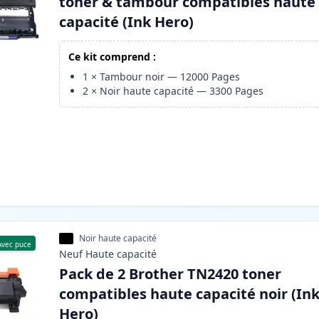
toner & tambour compatibles haute
capacité (Ink Hero)
Ce kit comprend :
1
×
Tambour noir
—
12000
Pages
2
×
Noir haute capacité
—
3300
Pages
Noir haute capacité
Avec puce
Neuf
Haute
capacité
Pack de 2 Brother TN2420 toner
compatibles haute capacité noir (In
Hero)