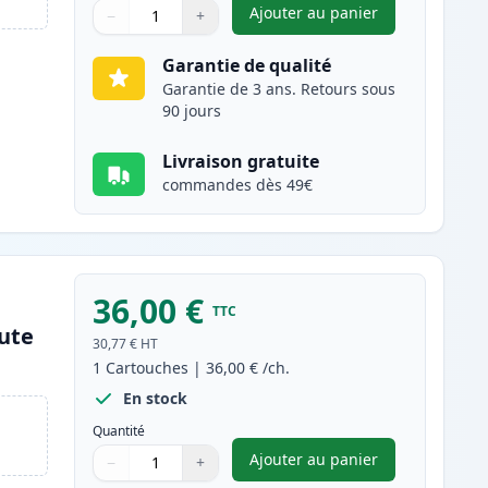
Ajouter au panier
−
+
,
Brother TN2410 toner c
Quantité
Utilisez les boutons pour ajuster
Quantité
:
1
Garantie de qualité
Garantie de 3 ans. Retours sous
90 jours
Livraison gratuite
commandes dès 49€
36,00 €
TTC
ute
30,77 €
HT
1
Cartouches
|
36,00 €
/ch.
En stock
Quantité
Ajouter au panier
−
+
,
Brother TN2420 toner c
Quantité
Utilisez les boutons pour ajuster
Quantité
:
1