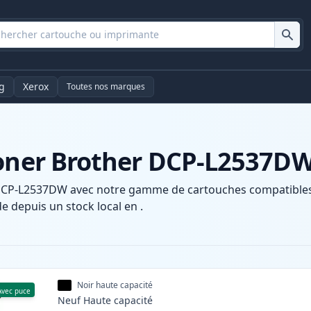
g
Xerox
Toutes nos marques
toner Brother DCP-L2537D
DCP-L2537DW avec notre gamme de cartouches compatibles e
e depuis un stock local en .
Noir haute capacité
Avec puce
Neuf
Haute
capacité