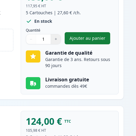
117,95 €
HT
k
5
Cartouches
|
27,60 €
/ch.
En stock
Quantité
Ajouter au panier
−
+
,
Pack de 5 Brother TN24
Quantité
Utilisez les boutons pour ajuster
Quantité
:
1
Garantie de qualité
Garantie de 3 ans. Retours sous
90 jours
Livraison gratuite
commandes dès 49€
124,00 €
TTC
105,98 €
HT