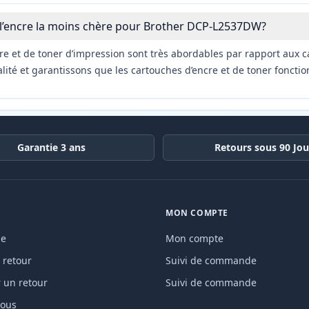
 l’encre la moins chère pour Brother DCP-L2537DW?
re et de toner d’impression sont très abordables par rapport aux c
ité et garantissons que les cartouches d’encre et de toner fonctio
Garantie 3 ans
Retours sous 90 Jou
MON COMPTE
de
Mon compte
 retour
Suivi de commande
un retour
Suivi de commande
nous