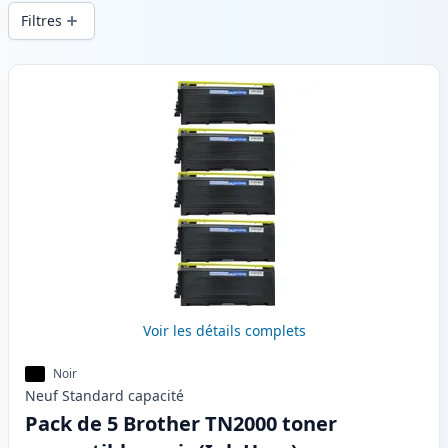
d’impression constante et d’une livraison
Filtres
rapide depuis un stock local en .
Produits
Voir les détails complets
Noir
Neuf
Standard
capacité
Pack de 5 Brother TN2000 toner