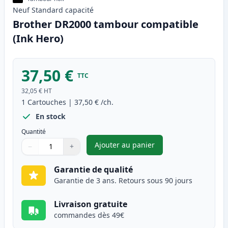
Neuf
Standard
capacité
Brother DR2000 tambour compatible
(Ink Hero)
37,50 €
TTC
32,05 €
HT
1
Cartouches
|
37,50 €
/ch.
En stock
Quantité
Ajouter au panier
−
+
,
Brother DR2000 tambour comp
Quantité
Utilisez les boutons pour ajuster
Quantité
:
1
Garantie de qualité
Garantie de 3 ans. Retours sous 90 jours
Livraison gratuite
commandes dès 49€