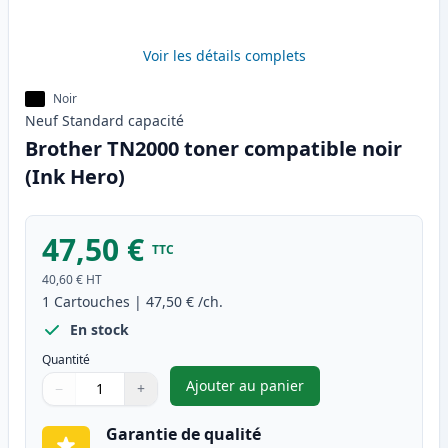
Voir les détails complets
Noir
Neuf
Standard
capacité
Brother TN2000 toner compatible noir
(Ink Hero)
47,50 €
TTC
40,60 €
HT
1
Cartouches
|
47,50 €
/ch.
En stock
Quantité
Ajouter au panier
−
+
,
Brother TN2000 toner compati
Quantité
Utilisez les boutons pour ajuster
Quantité
:
1
Garantie de qualité