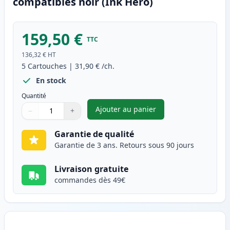
compatibles noir (Ink Hero)
159,50 €
TTC
136,32 €
HT
5
Cartouches
|
31,90 €
/ch.
En stock
Quantité
Ajouter au panier
−
+
,
Pack de 5 Brother TN2000 ton
Quantité
Utilisez les boutons pour ajuster
Quantité
:
1
Garantie de qualité
Garantie de 3 ans. Retours sous 90 jours
Livraison gratuite
commandes dès 49€