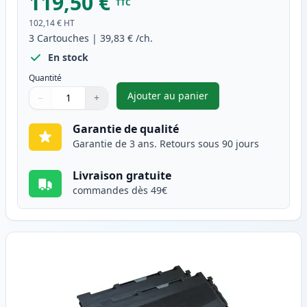
119,50 €
TTC
102,14 €
HT
3
Cartouches
|
39,83 €
/ch.
En stock
Quantité
Ajouter au panier
−
+
,
Pack de 3 Brother TN2000 & 
Quantité
Utilisez les boutons pour ajuster
Quantité
:
1
Garantie de qualité
Garantie de 3 ans. Retours sous 90 jours
Livraison gratuite
commandes dès 49€