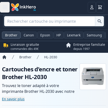
Panier
Connexio
Brother
Canon
Epson
HP
Lexmark
Samsung
Livraison gratuite
Entreprise familiale
commandes dès 49€
depuis 1997
Brother
HL-2030
Accueil
Cartouches d’encre et toner
Brother HL-2030
Trouvez le toner adapté à votre
imprimante Brother HL-2030 avec notre
gamme de cartouches compatibles et
En savoir plus
haute capacité. Profitez d’une qualité