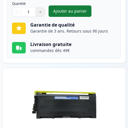
Quantité
Ajouter au panier
−
+
,
Pack de 2 Brother TN2000 ton
Quantité
Utilisez les boutons pour ajuster
Quantité
:
1
Garantie de qualité
Garantie de 3 ans. Retours sous 90 jours
Livraison gratuite
commandes dès 49€