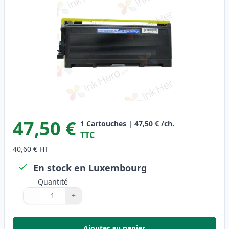
47,50 €
1
Cartouches
|
47,50 €
/ch.
TTC
40,60 €
HT
En stock en Luxembourg
Quantité
−
+
Quantité
Utilisez les boutons pour ajuster
Quantité
:
1
Ajouter au panier