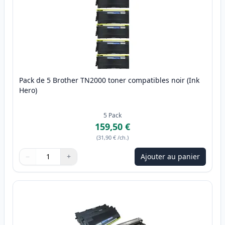
Pack de 5 Brother TN2000 toner compatibles noir (Ink
Hero)
5
Pack
159,50 €
(
31,90 €
/ch.
)
−
+
Ajouter au panier
Quantité
Utilisez les boutons pour ajuster
Quantité
:
1