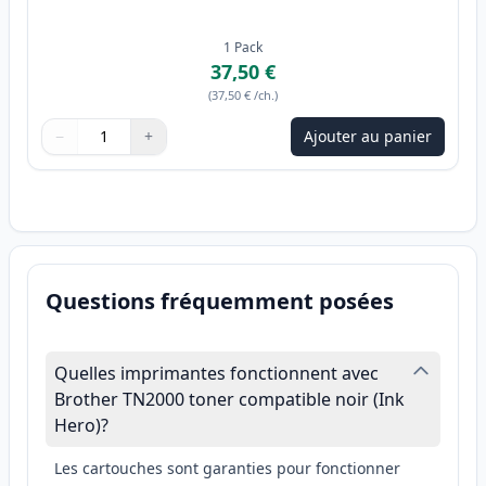
1
Pack
37,50 €
(
37,50 €
/ch.
)
−
+
Ajouter au panier
Quantité
Utilisez les boutons pour ajuster
Quantité
:
1
Questions fréquemment posées
Quelles imprimantes fonctionnent avec
Brother TN2000 toner compatible noir (Ink
Hero)?
Les cartouches sont garanties pour fonctionner