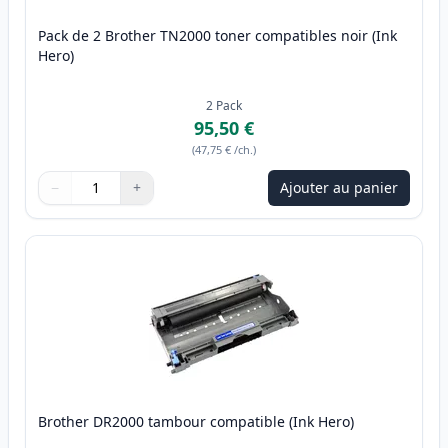
Pack de 2 Brother TN2000 toner compatibles noir (Ink
Hero)
2
Pack
95,50 €
(
47,75 €
/ch.
)
−
+
Ajouter au panier
Quantité
Utilisez les boutons pour ajuster
Quantité
:
1
Brother DR2000 tambour compatible (Ink Hero)