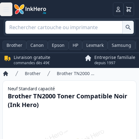
Panier
Connexio
Brother
Canon
Epson
HP
Lexmark
Samsung
Livraison gratuite
Entreprise familiale
commandes dès 49€
depuis 1997
Brother
Brother TN2000 Toner Compatible Noir (Ink Hero)
Accueil
Neuf
Standard
capacité
Brother TN2000 Toner Compatible Noir
(Ink Hero)
Product information