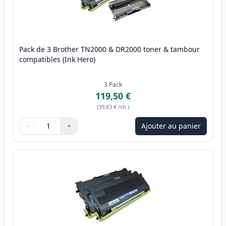
Pack de 3 Brother TN2000 & DR2000 toner & tambour
compatibles (Ink Hero)
3
Pack
119,50 €
(
39,83 €
/ch.
)
−
+
Ajouter au panier
Quantité
Utilisez les boutons pour ajuster
Quantité
:
1