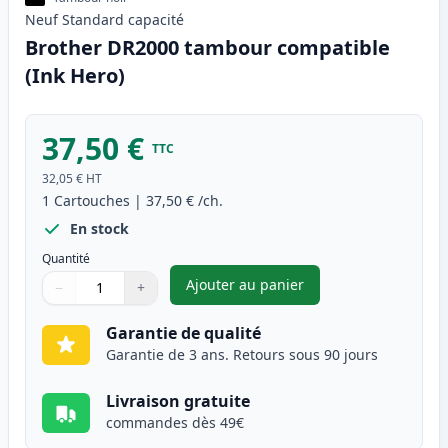
Neuf
Standard
capacité
Brother DR2000 tambour compatible
(Ink Hero)
37,50 €
TTC
32,05 €
HT
1
Cartouches
|
37,50 €
/ch.
En stock
Quantité
Ajouter au panier
−
+
,
Brother DR2000 tambour comp
Quantité
Utilisez les boutons pour ajuster
Quantité
:
1
Garantie de qualité
Garantie de 3 ans. Retours sous 90 jours
Livraison gratuite
commandes dès 49€