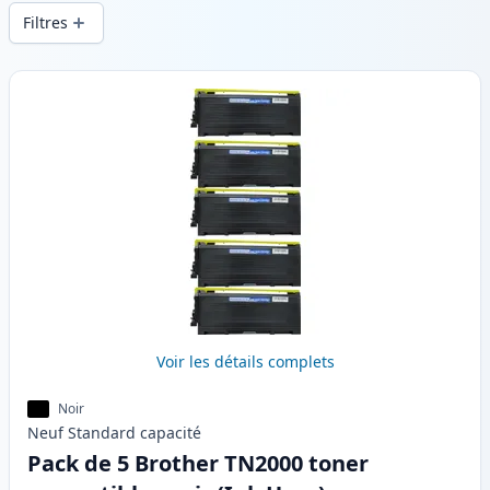
d’impression constante et d’une livraison
Filtres
rapide depuis un stock local en .
Produits
Voir les détails complets
Noir
Neuf
Standard
capacité
Pack de 5 Brother TN2000 toner