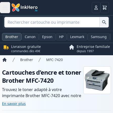
Panier
Connexio
Brother
Canon
Epson
HP
Lexmark
Samsung
Livraison gratuite
Entreprise familiale
commandes dès 49€
depuis 1997
Brother
MFC-7420
Accueil
Cartouches d’encre et toner
Brother MFC-7420
Trouvez le toner adapté à votre
imprimante Brother MFC-7420 avec notre
gamme de cartouches compatibles et
En savoir plus
haute capacité. Profitez d’une qualité