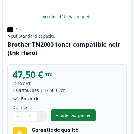
Voir les détails complets
Noir
Neuf
Standard
capacité
Brother TN2000 toner compatible noir
(Ink Hero)
47,50 €
TTC
40,60 €
HT
1
Cartouches
|
47,50 €
/ch.
En stock
Quantité
Ajouter au panier
−
+
,
Brother TN2000 toner compati
Quantité
Utilisez les boutons pour ajuster
Quantité
:
1
Garantie de qualité