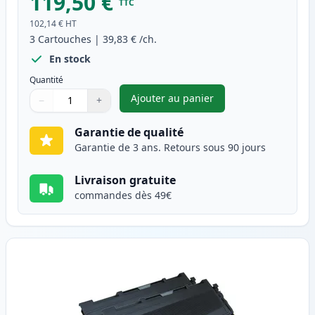
119,50 €
TTC
102,14 €
HT
3
Cartouches
|
39,83 €
/ch.
En stock
Quantité
Ajouter au panier
−
+
,
Pack de 3 Brother TN2000 & 
Quantité
Utilisez les boutons pour ajuster
Quantité
:
1
Garantie de qualité
Garantie de 3 ans. Retours sous 90 jours
Livraison gratuite
commandes dès 49€