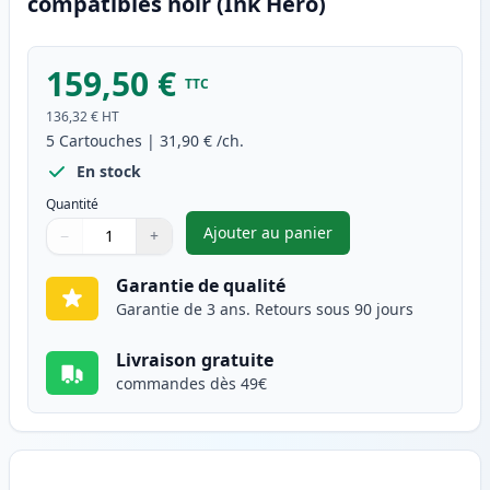
compatibles noir (Ink Hero)
159,50 €
TTC
136,32 €
HT
5
Cartouches
|
31,90 €
/ch.
En stock
Quantité
Ajouter au panier
−
+
,
Pack de 5 Brother TN2000 ton
Quantité
Utilisez les boutons pour ajuster
Quantité
:
1
Garantie de qualité
Garantie de 3 ans. Retours sous 90 jours
Livraison gratuite
commandes dès 49€