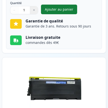
Quantité
Ajouter au panier
−
+
,
Pack de 2 Brother TN2000 ton
Quantité
Utilisez les boutons pour ajuster
Quantité
:
1
Garantie de qualité
Garantie de 3 ans. Retours sous 90 jours
Livraison gratuite
commandes dès 49€