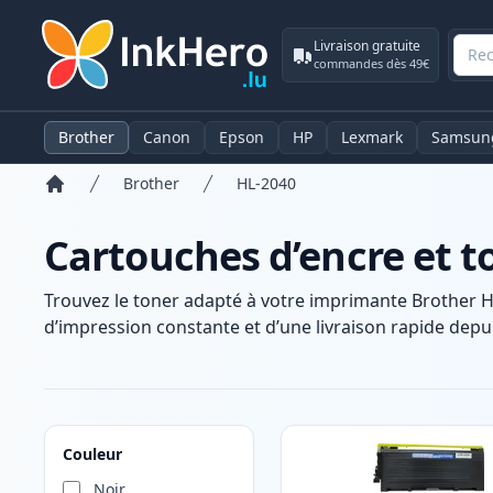
Livraison gratuite
commandes dès 49€
Brother
Canon
Epson
HP
Lexmark
Samsun
Brother
HL-2040
Accueil
Cartouches d’encre et t
Trouvez le toner adapté à votre imprimante Brother H
d’impression constante et d’une livraison rapide depui
Produits
Couleur
Noir