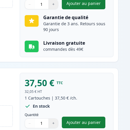
Ajouter au panier
−
+
,
Brother TN2000 toner c
Quantité
Utilisez les boutons pour ajuster
Quantité
:
1
Garantie de qualité
Garantie de 3 ans. Retours sous
90 jours
Livraison gratuite
commandes dès 49€
37,50 €
TTC
e
32,05 €
HT
1
Cartouches
|
37,50 €
/ch.
En stock
Quantité
Ajouter au panier
−
+
,
Brother DR2000 tambou
Quantité
Utilisez les boutons pour ajuster
Quantité
:
1