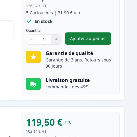
136,32 €
HT
5
Cartouches
|
31,90 €
/ch.
En stock
Quantité
Ajouter au panier
−
+
,
Pack de 5 Brother TN20
Quantité
Utilisez les boutons pour ajuster
Quantité
:
1
Garantie de qualité
Garantie de 3 ans. Retours sous
90 jours
Livraison gratuite
commandes dès 49€
119,50 €
TTC
102,14 €
HT