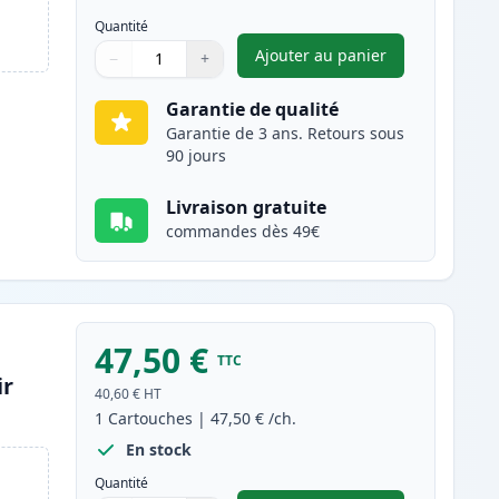
Quantité
Ajouter au panier
−
+
,
Pack de 2 Brother TN20
Quantité
Utilisez les boutons pour ajuster
Quantité
:
1
Garantie de qualité
Garantie de 3 ans. Retours sous
90 jours
Livraison gratuite
commandes dès 49€
47,50 €
TTC
ir
40,60 €
HT
1
Cartouches
|
47,50 €
/ch.
En stock
Quantité