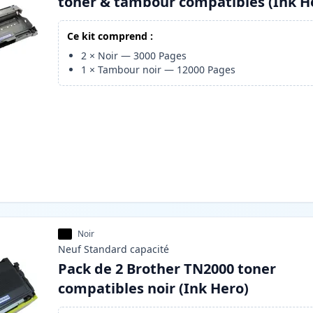
toner & tambour compatibles (Ink H
Ce kit comprend :
2
×
Noir
—
3000
Pages
1
×
Tambour noir
—
12000
Pages
Noir
Neuf
Standard
capacité
Pack de 2 Brother TN2000 toner
compatibles noir (Ink Hero)