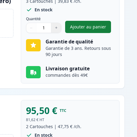
ero)
3
Cartouches
|
39,83 €
/ch.
En stock
Quantité
Ajouter au panier
−
+
,
Pack de 3 Brother TN2
Quantité
Utilisez les boutons pour ajuster
Quantité
:
1
Garantie de qualité
Garantie de 3 ans. Retours sous
90 jours
Livraison gratuite
commandes dès 49€
95,50 €
TTC
81,62 €
HT
2
Cartouches
|
47,75 €
/ch.
En stock