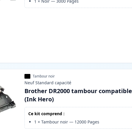
1
×
Noir
—
3000
Pages
Tambour noir
Neuf
Standard
capacité
Brother DR2000 tambour compatibl
(Ink Hero)
Ce kit comprend :
1
×
Tambour noir
—
12000
Pages