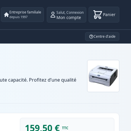
Entreprise familiale
Salut
,
Connexion
Panier
Mon compte
depuis 1997
Centre d'aide
e capacité. Profitez d’une qualité
159,50 €
TTC