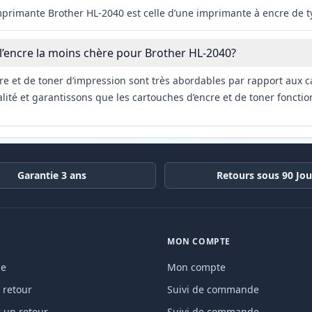
imprimante Brother HL-2040 est celle d’une imprimante à encre de t
 l’encre la moins chère pour Brother HL-2040?
re et de toner d’impression sont très abordables par rapport aux c
ité et garantissons que les cartouches d’encre et de toner fonctio
Garantie 3 ans
Retours sous 90 Jou
MON COMPTE
de
Mon compte
 retour
Suivi de commande
un retour
Suivi de commande