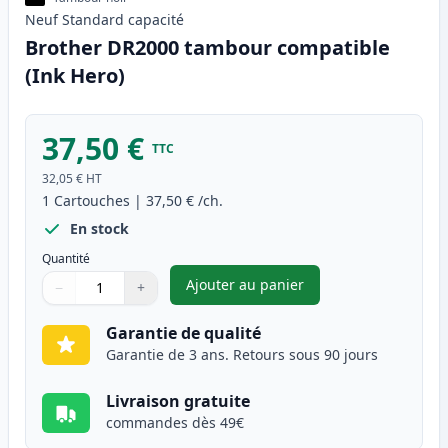
Neuf
Standard
capacité
Brother DR2000 tambour compatible
(Ink Hero)
37,50 €
TTC
32,05 €
HT
1
Cartouches
|
37,50 €
/ch.
En stock
Quantité
Ajouter au panier
−
+
,
Brother DR2000 tambour comp
Quantité
Utilisez les boutons pour ajuster
Quantité
:
1
Garantie de qualité
Garantie de 3 ans. Retours sous 90 jours
Livraison gratuite
commandes dès 49€