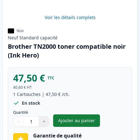
Voir les détails complets
Noir
Neuf
Standard
capacité
Brother TN2000 toner compatible noir
(Ink Hero)
47,50 €
TTC
40,60 €
HT
1
Cartouches
|
47,50 €
/ch.
En stock
Quantité
Ajouter au panier
−
+
,
Brother TN2000 toner compati
Quantité
Utilisez les boutons pour ajuster
Quantité
:
1
Garantie de qualité