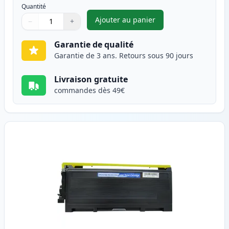
Quantité
Ajouter au panier
−
+
,
Pack de 2 Brother TN2000 ton
Quantité
Utilisez les boutons pour ajuster
Quantité
:
1
Garantie de qualité
Garantie de 3 ans. Retours sous 90 jours
Livraison gratuite
commandes dès 49€