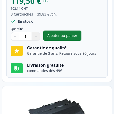
119,50 €
TTC
102,14 €
HT
3
Cartouches
|
39,83 €
/ch.
En stock
Quantité
Ajouter au panier
−
+
,
Pack de 3 Brother TN2000 & 
Quantité
Utilisez les boutons pour ajuster
Quantité
:
1
Garantie de qualité
Garantie de 3 ans. Retours sous 90 jours
Livraison gratuite
commandes dès 49€