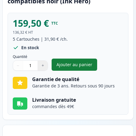
compatibles noir (Ink Hero)
159,50 €
TTC
136,32 €
HT
5
Cartouches
|
31,90 €
/ch.
En stock
Quantité
Ajouter au panier
−
+
,
Pack de 5 Brother TN2000 ton
Quantité
Utilisez les boutons pour ajuster
Quantité
:
1
Garantie de qualité
Garantie de 3 ans. Retours sous 90 jours
Livraison gratuite
commandes dès 49€