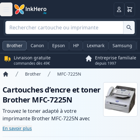
Panier
Connexio
Brother
Canon
Epson
HP
Lexmark
Samsung
Livraison gratuite
Entreprise familiale
commandes dès 49€
depuis 1997
Brother
MFC-7225N
Accueil
Cartouches d’encre et toner
Brother MFC-7225N
Trouvez le toner adapté à votre
imprimante Brother MFC-7225N avec
notre gamme de cartouches compatibles
En savoir plus
et haute capacité. Profitez d’une qualité