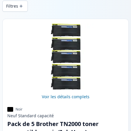
d’impression constante et d’une livraison
Filtres
rapide depuis un stock local en .
Produits
Voir les détails complets
Noir
Neuf
Standard
capacité
Pack de 5 Brother TN2000 toner