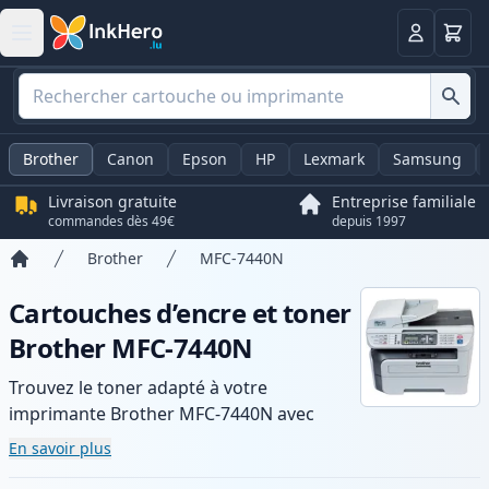
Panier
Connexio
Brother
Canon
Epson
HP
Lexmark
Samsung
Livraison gratuite
Entreprise familiale
commandes dès 49€
depuis 1997
Brother
MFC-7440N
Accueil
Cartouches d’encre et toner
Brother MFC-7440N
Trouvez le toner adapté à votre
imprimante Brother MFC-7440N avec
notre gamme de cartouches compatibles
En savoir plus
et haute capacité. Profitez d’une qualité