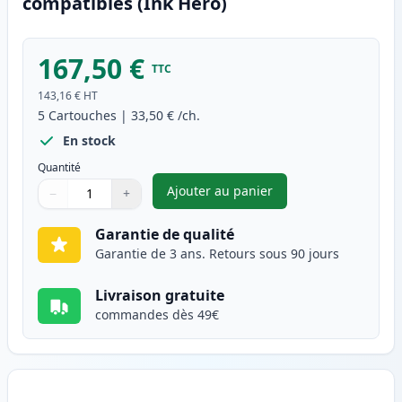
compatibles (Ink Hero)
167,50 €
TTC
143,16 €
HT
5
Cartouches
|
33,50 €
/ch.
En stock
Quantité
Ajouter au panier
−
+
,
Pack de 5 Brother TN2120 ton
Quantité
Utilisez les boutons pour ajuster
Quantité
:
1
Garantie de qualité
Garantie de 3 ans. Retours sous 90 jours
Livraison gratuite
commandes dès 49€