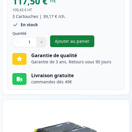
117,50 €
TTC
100,43 €
HT
3
Cartouches
|
39,17 €
/ch.
En stock
Quantité
Ajouter au panier
−
+
,
Pack de 3 Brother TN2120 & 
Quantité
Utilisez les boutons pour ajuster
Quantité
:
1
Garantie de qualité
Garantie de 3 ans. Retours sous 90 jours
Livraison gratuite
commandes dès 49€