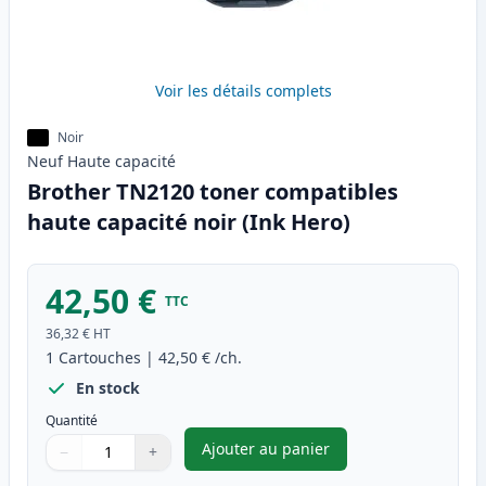
Voir les détails complets
Noir
Neuf
Haute
capacité
Brother TN2120 toner compatibles
haute capacité noir (Ink Hero)
42,50 €
TTC
36,32 €
HT
1
Cartouches
|
42,50 €
/ch.
En stock
Quantité
Ajouter au panier
−
+
,
Brother TN2120 toner compati
Quantité
Utilisez les boutons pour ajuster
Quantité
:
1