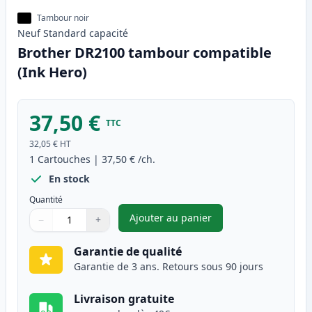
Tambour noir
Neuf
Standard
capacité
Brother DR2100 tambour compatible
(Ink Hero)
37,50 €
TTC
32,05 €
HT
1
Cartouches
|
37,50 €
/ch.
En stock
Quantité
Ajouter au panier
−
+
,
Brother DR2100 tambour comp
Quantité
Utilisez les boutons pour ajuster
Quantité
:
1
Garantie de qualité
Garantie de 3 ans. Retours sous 90 jours
Livraison gratuite