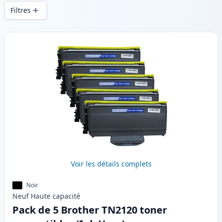
d’impression constante et d’une livraison
Filtres
rapide depuis un stock local en .
Produits
Voir les détails complets
Noir
Neuf
Haute
capacité
Pack de 5 Brother TN2120 toner