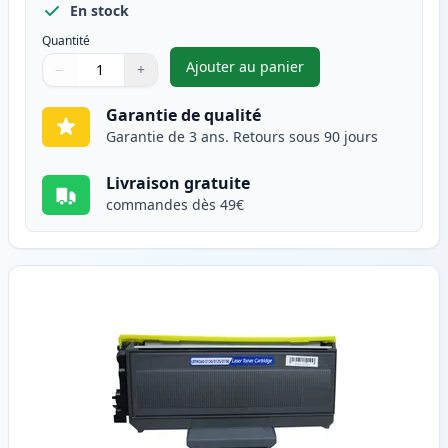
En stock
Quantité
Ajouter au panier
−
+
,
Pack de 2 Brother TN2120 ton
Quantité
Utilisez les boutons pour ajuster
Quantité
:
1
Garantie de qualité
Garantie de 3 ans. Retours sous 90 jours
Livraison gratuite
commandes dès 49€