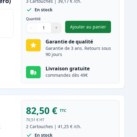
ero)
3
Cartouches
|
39,17 €
/ch.
En stock
Quantité
Ajouter au panier
−
+
,
Pack de 3 Brother TN2
Quantité
Utilisez les boutons pour ajuster
Quantité
:
1
Garantie de qualité
Garantie de 3 ans. Retours sous
90 jours
Livraison gratuite
commandes dès 49€
82,50 €
TTC
70,51 €
HT
k
2
Cartouches
|
41,25 €
/ch.
En stock