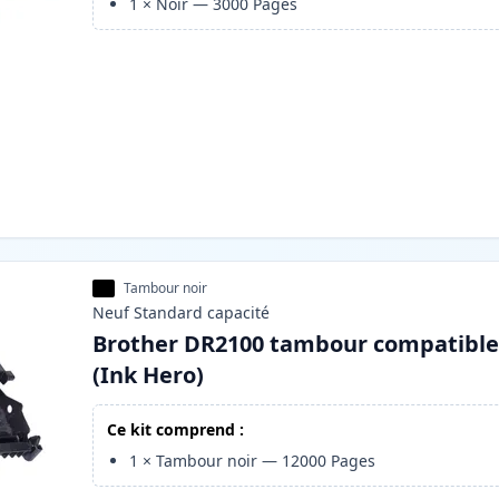
1
×
Noir
—
3000
Pages
Tambour noir
Neuf
Standard
capacité
Brother DR2100 tambour compatibl
(Ink Hero)
Ce kit comprend :
1
×
Tambour noir
—
12000
Pages