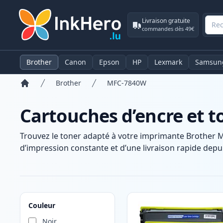
Livraison gratuite
commandes dès 49€
Brother
Canon
Epson
HP
Lexmark
Samsun
Brother
MFC-7840W
Accueil
Cartouches d’encre et 
Trouvez le toner adapté à votre imprimante Brother 
d’impression constante et d’une livraison rapide depui
Produits
Couleur
Noir