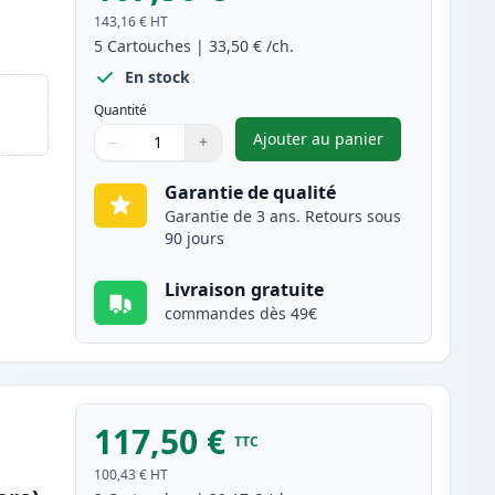
143,16 €
HT
5
Cartouches
|
33,50 €
/ch.
En stock
Quantité
Ajouter au panier
−
+
,
Pack de 5 Brother TN21
Quantité
Utilisez les boutons pour ajuster
Quantité
:
1
Garantie de qualité
Garantie de 3 ans. Retours sous
90 jours
Livraison gratuite
commandes dès 49€
117,50 €
TTC
100,43 €
HT