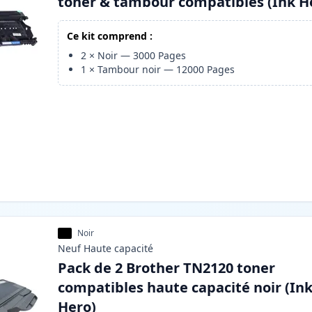
toner & tambour compatibles (Ink H
Ce kit comprend :
2
×
Noir
—
3000
Pages
1
×
Tambour noir
—
12000
Pages
Noir
Neuf
Haute
capacité
Pack de 2 Brother TN2120 toner
compatibles haute capacité noir (In
Hero)