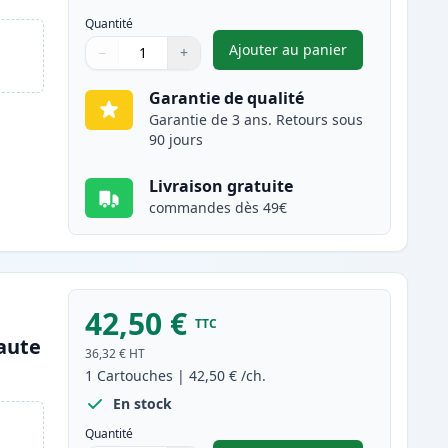
Quantité
Ajouter au panier
−
+
,
Pack de 2 Brother TN21
Quantité
Utilisez les boutons pour ajuster
Quantité
:
1
Garantie de qualité
Garantie de 3 ans. Retours sous
90 jours
Livraison gratuite
commandes dès 49€
42,50 €
TTC
aute
36,32 €
HT
1
Cartouches
|
42,50 €
/ch.
En stock
Quantité