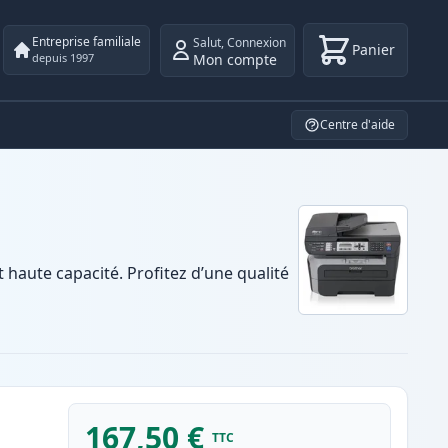
Entreprise familiale
Salut
,
Connexion
Panier
Mon compte
depuis 1997
Centre d'aide
aute capacité. Profitez d’une qualité
167,50 €
TTC