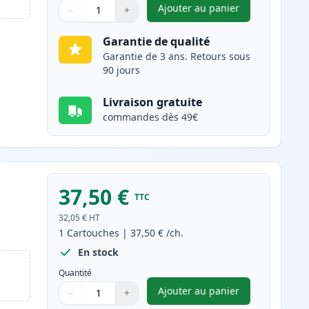
Ajouter au panier
−
+
,
Brother TN2120 toner c
Quantité
Utilisez les boutons pour ajuster
Quantité
:
1
Garantie de qualité
Garantie de 3 ans. Retours sous
90 jours
Livraison gratuite
commandes dès 49€
37,50 €
TTC
e
32,05 €
HT
1
Cartouches
|
37,50 €
/ch.
En stock
Quantité
Ajouter au panier
−
+
,
Brother DR2100 tambou
Quantité
Utilisez les boutons pour ajuster
Quantité
:
1