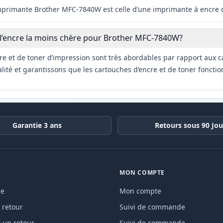
imprimante Brother MFC-7840W est celle d’une imprimante à encre d
 l’encre la moins chère pour Brother MFC-7840W?
re et de toner d’impression sont très abordables par rapport aux c
ité et garantissons que les cartouches d’encre et de toner fonctio
Garantie 3 ans
Retours sous 90 Jou
MON COMPTE
de
Mon compte
 retour
Suivi de commande
un retour
Suivi de commande