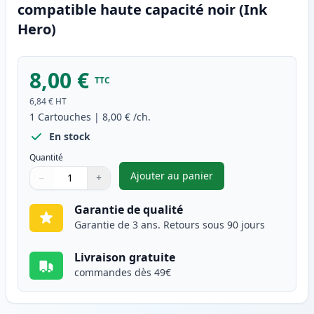
compatible haute capacité noir (Ink
Hero)
8,00 €
TTC
6,84 €
HT
1
Cartouches
|
8,00 €
/ch.
En stock
Quantité
Ajouter au panier
−
+
,
Brother LC3213BK cartouche d
Quantité
Utilisez les boutons pour ajuster
Quantité
:
1
Garantie de qualité
Garantie de 3 ans. Retours sous 90 jours
Livraison gratuite
commandes dès 49€