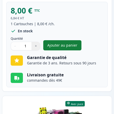
8,00 €
TTC
6,84 €
HT
1
Cartouches
|
8,00 €
/ch.
En stock
Quantité
Ajouter au panier
−
+
,
Brother LC3213C cartouche d'
Quantité
Utilisez les boutons pour ajuster
Quantité
:
1
Garantie de qualité
Garantie de 3 ans. Retours sous 90 jours
Livraison gratuite
commandes dès 49€
Avec puce