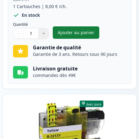
1
Cartouches
|
8,00 €
/ch.
En stock
Quantité
Ajouter au panier
−
+
,
Brother LC3213M cartouche d
Quantité
Utilisez les boutons pour ajuster
Quantité
:
1
Garantie de qualité
Garantie de 3 ans. Retours sous 90 jours
Livraison gratuite
commandes dès 49€
Avec puce