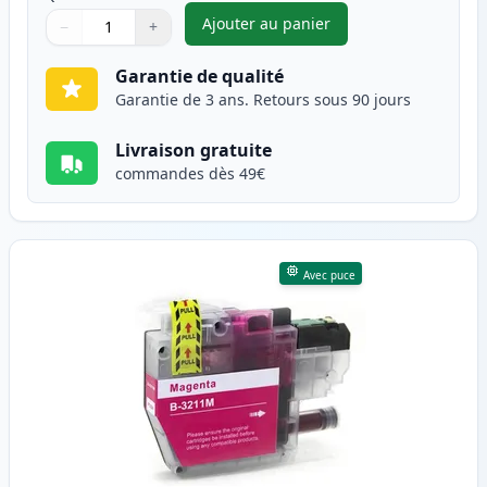
Ajouter au panier
−
+
,
Brother LC3211C cartouche d'
Quantité
Utilisez les boutons pour ajuster
Quantité
:
1
Garantie de qualité
Garantie de 3 ans. Retours sous 90 jours
Livraison gratuite
commandes dès 49€
Avec puce