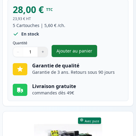
28,00 €
TTC
23,93 €
HT
5
Cartouches
|
5,60 €
/ch.
En stock
Quantité
Ajouter au panier
−
+
,
Pack de 5 Brother LC3211 car
Quantité
Utilisez les boutons pour ajuster
Quantité
:
1
Garantie de qualité
Garantie de 3 ans. Retours sous 90 jours
Livraison gratuite
commandes dès 49€
Avec puce