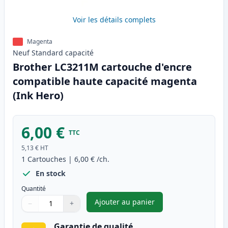
Voir les détails complets
Magenta
Neuf
Standard
capacité
Brother LC3211M cartouche d'encre
compatible haute capacité magenta
(Ink Hero)
6,00 €
TTC
5,13 €
HT
1
Cartouches
|
6,00 €
/ch.
En stock
Quantité
Ajouter au panier
−
+
,
Brother LC3211M cartouche d
Quantité
Utilisez les boutons pour ajuster
Quantité
:
1
Garantie de qualité