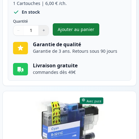
1
Cartouches
|
6,00 €
/ch.
En stock
Quantité
Ajouter au panier
−
+
,
Brother LC3211BK cartouche d
Quantité
Utilisez les boutons pour ajuster
Quantité
:
1
Garantie de qualité
Garantie de 3 ans. Retours sous 90 jours
Livraison gratuite
commandes dès 49€
Avec puce