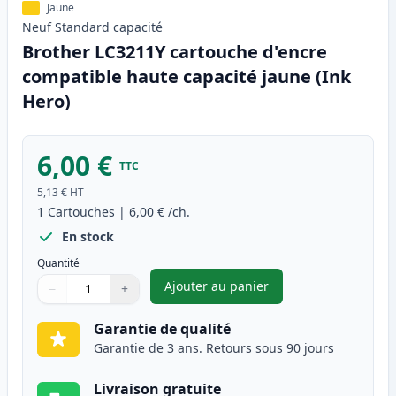
Jaune
Neuf
Standard
capacité
Brother LC3211Y cartouche d'encre
compatible haute capacité jaune (Ink
Hero)
6,00 €
TTC
5,13 €
HT
1
Cartouches
|
6,00 €
/ch.
En stock
Quantité
Ajouter au panier
−
+
,
Brother LC3211Y cartouche d'
Quantité
Utilisez les boutons pour ajuster
Quantité
:
1
Garantie de qualité
Garantie de 3 ans. Retours sous 90 jours
Livraison gratuite