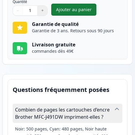
Quantité
Ajouter au panier
−
+
,
Brother LC3213Y cartouche d'
Quantité
Utilisez les boutons pour ajuster
Quantité
:
1
Garantie de qualité
Garantie de 3 ans. Retours sous 90 jours
Livraison gratuite
commandes dès 49€
Questions fréquemment posées
Combien de pages les cartouches d’encre
Brother MFC-J491DW impriment-elles ?
Noir: 500 pages, Cyan: 480 pages, Noir haute