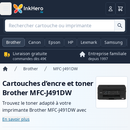
Panier
Connexio
Brother
Canon
Epson
HP
Lexmark
Samsung
Livraison gratuite
Entreprise familiale
commandes dès 49€
depuis 1997
Brother
MFC-J491DW
Accueil
Cartouches d’encre et toner
Brother MFC-J491DW
Trouvez le toner adapté à votre
imprimante Brother MFC-J491DW avec
notre gamme de cartouches compatibles
En savoir plus
et haute capacité. Profitez d’une qualité