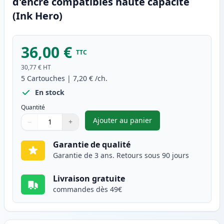
d'encre compatibles haute capacité
(Ink Hero)
36,00 €
TTC
30,77 €
HT
5
Cartouches
|
7,20 €
/ch.
En stock
Quantité
Ajouter au panier
−
+
,
Pack de 5 Brother LC3213 car
Quantité
Utilisez les boutons pour ajuster
Quantité
:
1
Garantie de qualité
Garantie de 3 ans. Retours sous 90 jours
Livraison gratuite
commandes dès 49€