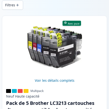
d’impression constante et d’une livraison
Filtres
rapide depuis un stock local en .
Produits
Avec puce
Voir les détails complets
Multipack
Neuf
Haute
capacité
Pack de 5 Brother LC3213 cartouches