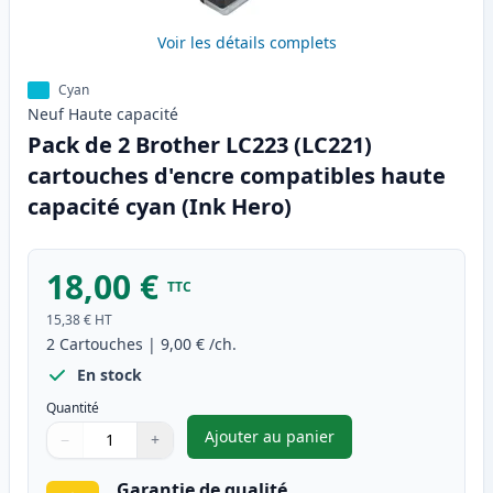
Voir les détails complets
Cyan
Neuf
Haute
capacité
Pack de 2 Brother LC223 (LC221)
cartouches d'encre compatibles haute
capacité cyan (Ink Hero)
18,00 €
TTC
15,38 €
HT
2
Cartouches
|
9,00 €
/ch.
En stock
Quantité
Ajouter au panier
−
+
,
Pack de 2 Brother LC223 (LC2
Quantité
Utilisez les boutons pour ajuster
Quantité
:
1
Garantie de qualité