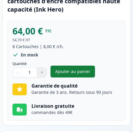
cartouches d'encre compatibles haute
capacité (Ink Hero)
64,00 €
TTC
54,70 €
HT
8
Cartouches
|
8,00 €
/ch.
En stock
Quantité
Ajouter au panier
−
+
,
Pack de 8 Brother LC223 (LC2
Quantité
Utilisez les boutons pour ajuster
Quantité
:
1
Garantie de qualité
Garantie de 3 ans. Retours sous 90 jours
Livraison gratuite
commandes dès 49€