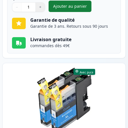
Ajouter au panier
−
+
,
Pack de 2 Brother LC223 (LC2
Quantité
Utilisez les boutons pour ajuster
Quantité
:
1
Garantie de qualité
Garantie de 3 ans. Retours sous 90 jours
Livraison gratuite
commandes dès 49€
Avec puce