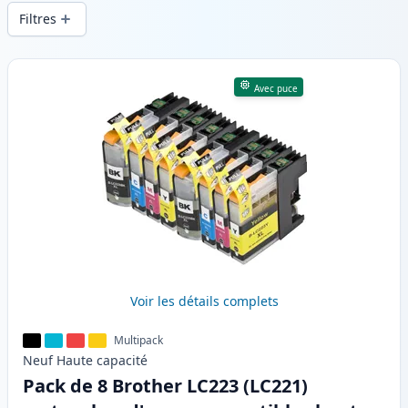
d’impression constante et d’une livraison
Filtres
rapide depuis un stock local en .
Produits
Avec puce
Voir les détails complets
Multipack
Neuf
Haute
capacité
Pack de 8 Brother LC223 (LC221)