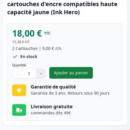
cartouches d'encre compatibles haute
capacité jaune (Ink Hero)
18,00 €
TTC
15,38 €
HT
2
Cartouches
|
9,00 €
/ch.
En stock
Quantité
Ajouter au panier
−
+
,
Pack de 2 Brother LC223 (LC2
Quantité
Utilisez les boutons pour ajuster
Quantité
:
1
Garantie de qualité
Garantie de 3 ans. Retours sous 90 jours
Livraison gratuite
commandes dès 49€