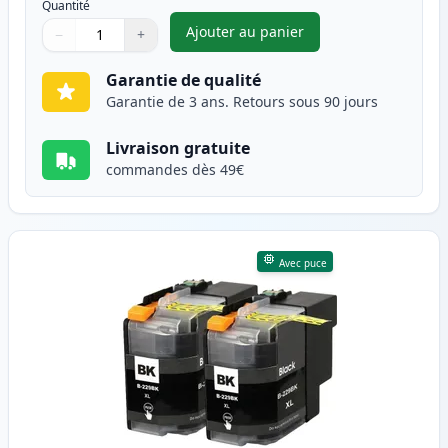
Quantité
Ajouter au panier
−
+
,
Pack de 2 Brother LC225Y car
Quantité
Utilisez les boutons pour ajuster
Quantité
:
1
Garantie de qualité
Garantie de 3 ans. Retours sous 90 jours
Livraison gratuite
commandes dès 49€
Avec puce