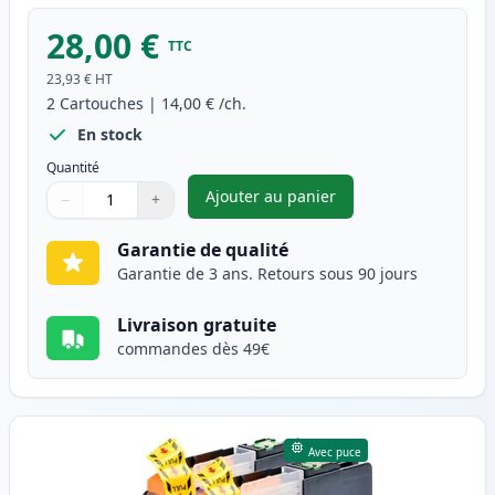
28,00 €
TTC
23,93 €
HT
2
Cartouches
|
14,00 €
/ch.
En stock
Quantité
Ajouter au panier
−
+
,
Pack de 2 Brother LC225C car
Quantité
Utilisez les boutons pour ajuster
Quantité
:
1
Garantie de qualité
Garantie de 3 ans. Retours sous 90 jours
Livraison gratuite
commandes dès 49€
Avec puce