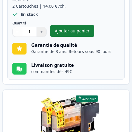
2
Cartouches
|
14,00 €
/ch.
En stock
Quantité
Ajouter au panier
−
+
,
Pack de 2 Brother LC225M ca
Quantité
Utilisez les boutons pour ajuster
Quantité
:
1
Garantie de qualité
Garantie de 3 ans. Retours sous 90 jours
Livraison gratuite
commandes dès 49€
Avec puce