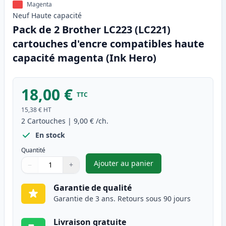
Magenta
Neuf
Haute
capacité
Pack de 2 Brother LC223 (LC221)
cartouches d'encre compatibles haute
capacité magenta (Ink Hero)
18,00 €
TTC
15,38 €
HT
2
Cartouches
|
9,00 €
/ch.
En stock
Quantité
Ajouter au panier
−
+
,
Pack de 2 Brother LC223 (LC2
Quantité
Utilisez les boutons pour ajuster
Quantité
:
1
Garantie de qualité
Garantie de 3 ans. Retours sous 90 jours
Livraison gratuite