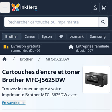
Panier
Connexio
Brother
Canon
Epson
HP
Lexmark
Samsung
Livraison gratuite
Entreprise familiale
commandes dès 49€
depuis 1997
Brother
MFC-J5625DW
Accueil
Cartouches d’encre et toner
Brother MFC-J5625DW
Trouvez le toner adapté à votre
imprimante Brother MFC-J5625DW avec
notre gamme de cartouches compatibles
En savoir plus
et haute capacité. Profitez d’une qualité