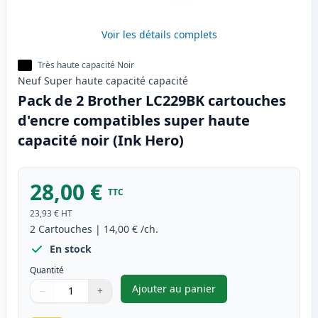
Voir les détails complets
Très haute capacité Noir
Neuf
Super haute capacité
capacité
Pack de 2 Brother LC229BK cartouches
d'encre compatibles super haute
capacité noir (Ink Hero)
28,00 €
TTC
23,93 €
HT
2
Cartouches
|
14,00 €
/ch.
En stock
Quantité
Ajouter au panier
−
+
,
Pack de 2 Brother LC229BK ca
Quantité
Utilisez les boutons pour ajuster
Quantité
:
1