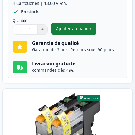
4
Cartouches
|
13,00 €
/ch.
En stock
Quantité
Ajouter au panier
−
+
,
Pack de 4 Brother LC229 & LC
Quantité
Utilisez les boutons pour ajuster
Quantité
:
1
Garantie de qualité
Garantie de 3 ans. Retours sous 90 jours
Livraison gratuite
commandes dès 49€
Avec puce