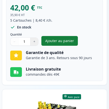
42,00 €
TTC
35,90 €
HT
5
Cartouches
|
8,40 €
/ch.
En stock
Quantité
Ajouter au panier
−
+
,
Pack de 5 Brother LC223 (LC2
Quantité
Utilisez les boutons pour ajuster
Quantité
:
1
Garantie de qualité
Garantie de 3 ans. Retours sous 90 jours
Livraison gratuite
commandes dès 49€
Avec puce