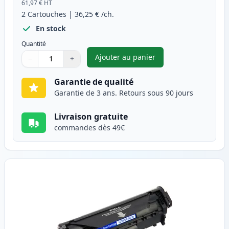
61,97 €
HT
2
Cartouches
|
36,25 €
/ch.
En stock
Quantité
Ajouter au panier
−
+
,
Pack de 2 Canon FX-10 (0263B
Quantité
Utilisez les boutons pour ajuster
Quantité
:
1
Garantie de qualité
Garantie de 3 ans. Retours sous 90 jours
Livraison gratuite
commandes dès 49€