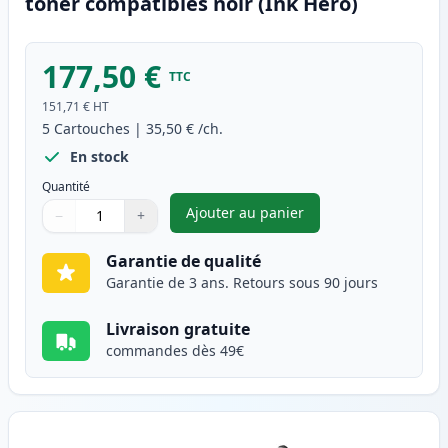
toner compatibles noir (Ink Hero)
177,50 €
TTC
151,71 €
HT
5
Cartouches
|
35,50 €
/ch.
En stock
Quantité
Ajouter au panier
−
+
,
Pack de 5 Canon FX-10 (0263B
Quantité
Utilisez les boutons pour ajuster
Quantité
:
1
Garantie de qualité
Garantie de 3 ans. Retours sous 90 jours
Livraison gratuite
commandes dès 49€