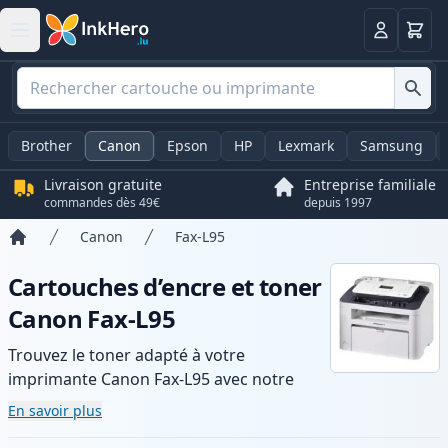
Panier
Connexio
Brother
Canon
Epson
HP
Lexmark
Samsung
Livraison gratuite
Entreprise familiale
commandes dès 49€
depuis 1997
Canon
Fax-L95
Accueil
Cartouches d’encre et toner
Canon Fax-L95
Trouvez le toner adapté à votre
imprimante Canon Fax-L95 avec notre
gamme de cartouches compatibles et
En savoir plus
haute capacité. Profitez d’une qualité