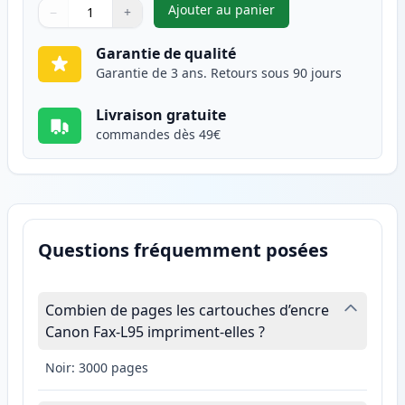
Ajouter au panier
−
+
,
Canon FX-10 (0263B002AA) ton
Quantité
Utilisez les boutons pour ajuster
Quantité
:
1
Garantie de qualité
Garantie de 3 ans. Retours sous 90 jours
Livraison gratuite
commandes dès 49€
Questions fréquemment posées
Combien de pages les cartouches d’encre
Canon Fax-L95 impriment-elles ?
Noir: 3000 pages