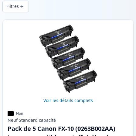
d’impression constante et d’une livraison
Filtres
rapide depuis un stock local en .
Produits
Voir les détails complets
Noir
Neuf
Standard
capacité
Pack de 5 Canon FX-10 (0263B002AA)