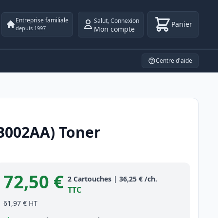
Entreprise familiale
Salut
,
Connexion
Panier
Mon compte
depuis 1997
Centre d'aide
3B002AA) Toner
72,50 €
Product information
2
Cartouches
|
36,25 €
/ch.
TTC
61,97 €
HT