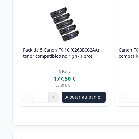
Pack de 5 Canon FX-10 (0263B002AA)
Canon FX
toner compatibles noir (Ink Hero)
compatibl
5
Pack
177,50 €
(
35,50 €
/ch.
)
−
+
Ajouter au panier
−
Quantité
Utilisez les boutons pour ajuster
Quantité
:
1
Quantité
Utilisez 
Quantité