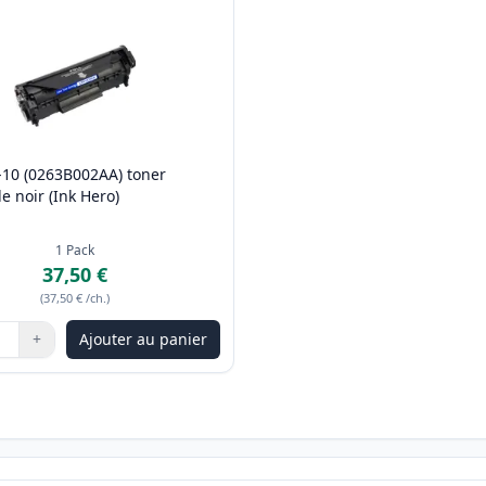
-10 (0263B002AA) toner
e noir (Ink Hero)
1
Pack
37,50 €
(
37,50 €
/ch.
)
+
Ajouter au panier
les boutons pour ajuster
:
1