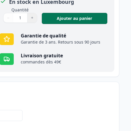
En stock en Luxembourg
Quantité
−
+
,
Pack de 2 Canon F
Ajouter au panier
Quantité
Utilisez les boutons pour ajuster
Quantité
:
1
Garantie de qualité
Garantie de 3 ans. Retours sous 90 jours
Livraison gratuite
commandes dès 49€