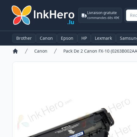
Livraison gratuite
commandes dès 49€
Brother
Canon
Epson
HP
Lexmark
Samsun
Canon
Accueil