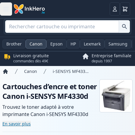
Panier
Connexio
Brother
Canon
Epson
HP
Lexmark
Samsung
Livraison gratuite
Entreprise familiale
commandes dès 49€
depuis 1997
Canon
i-SENSYS MF4330d
Accueil
Cartouches d’encre et toner
Canon i-SENSYS MF4330d
Trouvez le toner adapté à votre
imprimante Canon i-SENSYS MF4330d
avec notre gamme de cartouches
En savoir plus
compatibles et haute capacité. Profitez