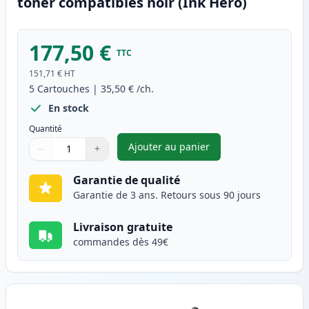
toner compatibles noir (Ink Hero)
177,50 €
TTC
151,71 €
HT
5
Cartouches
|
35,50 €
/ch.
En stock
Quantité
Ajouter au panier
−
+
,
Pack de 5 Canon FX-10 (0263B
Quantité
Utilisez les boutons pour ajuster
Quantité
:
1
Garantie de qualité
Garantie de 3 ans. Retours sous 90 jours
Livraison gratuite
commandes dès 49€