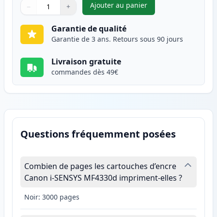
Ajouter au panier
−
+
,
Canon FX-10 (0263B002AA) ton
Quantité
Utilisez les boutons pour ajuster
Quantité
:
1
Garantie de qualité
Garantie de 3 ans. Retours sous 90 jours
Livraison gratuite
commandes dès 49€
Questions fréquemment posées
Combien de pages les cartouches d’encre
Canon i-SENSYS MF4330d impriment-elles ?
Noir: 3000 pages