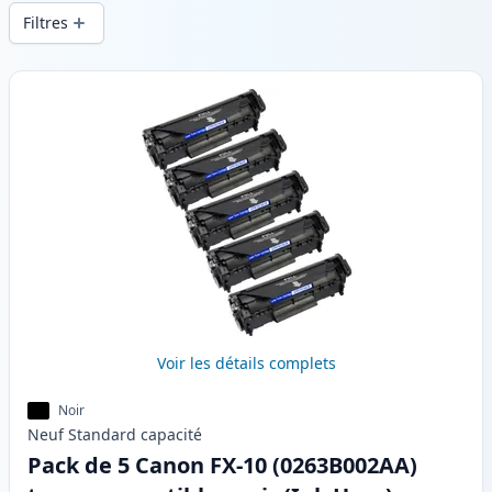
d’une qualité d’impression constante et
Filtres
d’une livraison rapide depuis un stock
local en .
Produits
Voir les détails complets
Noir
Neuf
Standard
capacité
Pack de 5 Canon FX-10 (0263B002AA)