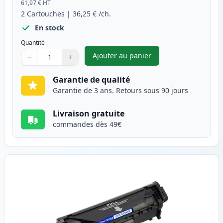
61,97 €
HT
2
Cartouches
|
36,25 €
/ch.
En stock
Quantité
Ajouter au panier
−
+
,
Pack de 2 Canon FX-10 (0263B
Quantité
Utilisez les boutons pour ajuster
Quantité
:
1
Garantie de qualité
Garantie de 3 ans. Retours sous 90 jours
Livraison gratuite
commandes dès 49€