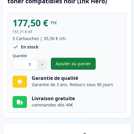
toner compatibles noir (Ink Hero)
177,50 €
TTC
151,71 €
HT
5
Cartouches
|
35,50 €
/ch.
En stock
Quantité
Ajouter au panier
−
+
,
Pack de 5 Canon FX-10 (0263B
Quantité
Utilisez les boutons pour ajuster
Quantité
:
1
Garantie de qualité
Garantie de 3 ans. Retours sous 90 jours
Livraison gratuite
commandes dès 49€