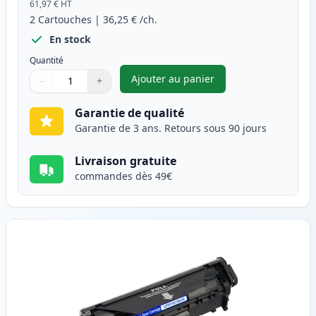
61,97 €
HT
2
Cartouches
|
36,25 €
/ch.
En stock
Quantité
Ajouter au panier
−
+
,
Pack de 2 Canon FX-10 (0263B
Quantité
Utilisez les boutons pour ajuster
Quantité
:
1
Garantie de qualité
Garantie de 3 ans. Retours sous 90 jours
Livraison gratuite
commandes dès 49€