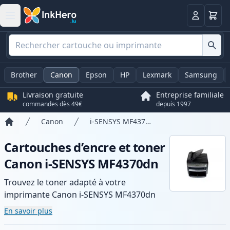
Panier
Connexio
Brother
Canon
Epson
HP
Lexmark
Samsung
Livraison gratuite
Entreprise familiale
commandes dès 49€
depuis 1997
Canon
i-SENSYS MF4370dn
Accueil
Cartouches d’encre et toner
Canon i-SENSYS MF4370dn
Trouvez le toner adapté à votre
imprimante Canon i-SENSYS MF4370dn
avec notre gamme de cartouches
En savoir plus
compatibles et haute capacité. Profitez