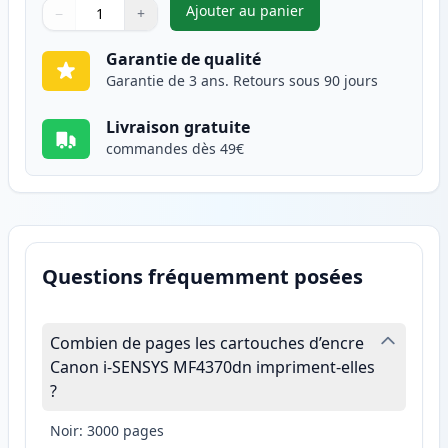
Ajouter au panier
−
+
,
Canon FX-10 (0263B002AA) ton
Quantité
Utilisez les boutons pour ajuster
Quantité
:
1
Garantie de qualité
Garantie de 3 ans. Retours sous 90 jours
Livraison gratuite
commandes dès 49€
Questions fréquemment posées
Combien de pages les cartouches d’encre
Canon i-SENSYS MF4370dn impriment-elles
?
Noir: 3000 pages