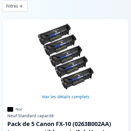
d’une qualité d’impression constante et
Filtres
d’une livraison rapide depuis un stock
local en .
Produits
Voir les détails complets
Noir
Neuf
Standard
capacité
Pack de 5 Canon FX-10 (0263B002AA)