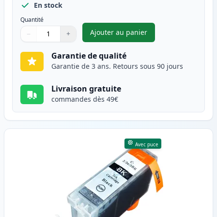
En stock
Quantité
Ajouter au panier
−
+
,
Pack de 4 Canon CLI-8 cartou
Quantité
Utilisez les boutons pour ajuster
Quantité
:
1
Garantie de qualité
Garantie de 3 ans. Retours sous 90 jours
Livraison gratuite
commandes dès 49€
Avec puce