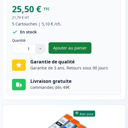
25,50 €
TTC
21,79 €
HT
5
Cartouches
|
5,10 €
/ch.
En stock
Quantité
Ajouter au panier
−
+
,
Pack de 5 Canon PGI-5 & CLI-
Quantité
Utilisez les boutons pour ajuster
Quantité
:
1
Garantie de qualité
Garantie de 3 ans. Retours sous 90 jours
Livraison gratuite
commandes dès 49€
Avec puce