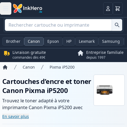
Panier
Connexio
Brother
Canon
Epson
HP
Lexmark
Samsung
Livraison gratuite
Entreprise familiale
commandes dès 49€
depuis 1997
Canon
Pixma iP5200
Accueil
Cartouches d’encre et toner
Canon Pixma iP5200
Trouvez le toner adapté à votre
imprimante Canon Pixma iP5200 avec
notre gamme de cartouches compatibles
En savoir plus
et haute capacité. Profitez d’une qualité