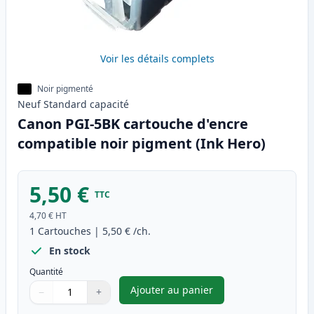
Voir les détails complets
Noir pigmenté
Neuf
Standard
capacité
Canon PGI-5BK cartouche d'encre
compatible noir pigment (Ink Hero)
5,50 €
TTC
4,70 €
HT
1
Cartouches
|
5,50 €
/ch.
En stock
Quantité
Ajouter au panier
−
+
,
Canon PGI-5BK cartouche d'e
Quantité
Utilisez les boutons pour ajuster
Quantité
:
1