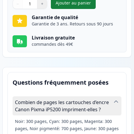
Ajouter au panier
−
+
,
Canon CLI-8Y cartouche d'enc
Quantité
Utilisez les boutons pour ajuster
Quantité
:
1
Garantie de qualité
Garantie de 3 ans. Retours sous 90 jours
Livraison gratuite
commandes dès 49€
Questions fréquemment posées
Combien de pages les cartouches d’encre
Canon Pixma iP5200 impriment-elles ?
Noir: 300 pages, Cyan: 300 pages, Magenta: 300
pages, Noir pigmenté: 700 pages, Jaune: 300 pages