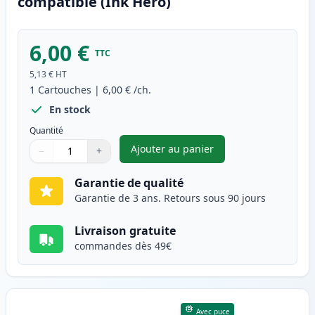
compatible (Ink Hero)
6,00 €
TTC
5,13 €
HT
1
Cartouches
|
6,00 €
/ch.
En stock
Quantité
Ajouter au panier
−
+
,
Canon CLI-8C cartouche d'enc
Quantité
Utilisez les boutons pour ajuster
Quantité
:
1
Garantie de qualité
Garantie de 3 ans. Retours sous 90 jours
Livraison gratuite
commandes dès 49€
Avec puce