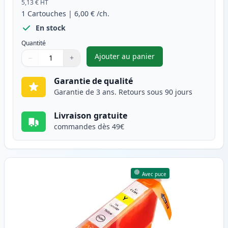
5,13 €
HT
1
Cartouches
|
6,00 €
/ch.
En stock
Quantité
Ajouter au panier
−
+
,
Canon CLI-8M cartouche d'en
Quantité
Utilisez les boutons pour ajuster
Quantité
:
1
Garantie de qualité
Garantie de 3 ans. Retours sous 90 jours
Livraison gratuite
commandes dès 49€
Avec puce