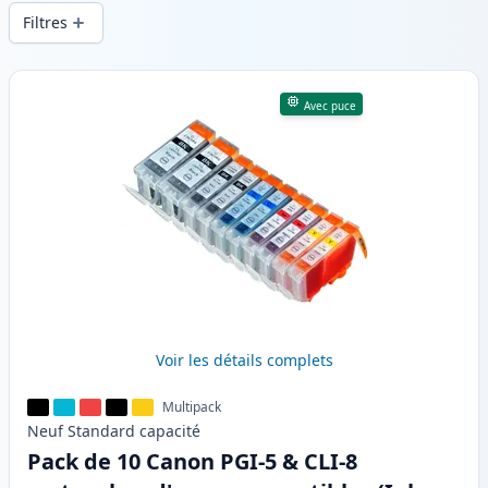
d’impression constante et d’une livraison
Filtres
rapide depuis un stock local en .
Produits
Avec puce
Voir les détails complets
Multipack
Neuf
Standard
capacité
Pack de 10 Canon PGI-5 & CLI-8