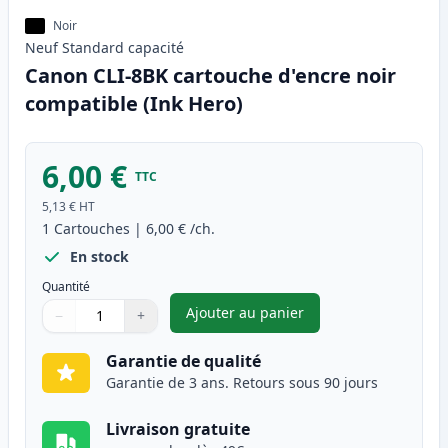
Noir
Neuf
Standard
capacité
Canon CLI-8BK cartouche d'encre noir
compatible (Ink Hero)
6,00 €
TTC
5,13 €
HT
1
Cartouches
|
6,00 €
/ch.
En stock
Quantité
Ajouter au panier
−
+
,
Canon CLI-8BK cartouche d'en
Quantité
Utilisez les boutons pour ajuster
Quantité
:
1
Garantie de qualité
Garantie de 3 ans. Retours sous 90 jours
Livraison gratuite