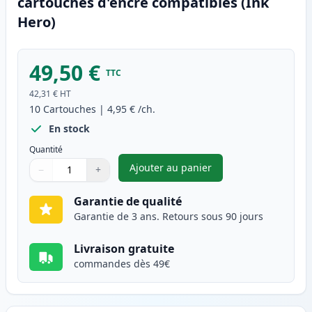
cartouches d'encre compatibles (Ink
Hero)
49,50 €
TTC
42,31 €
HT
10
Cartouches
|
4,95 €
/ch.
En stock
Quantité
Ajouter au panier
−
+
,
Pack de 10 Canon PGI-5 & CLI
Quantité
Utilisez les boutons pour ajuster
Quantité
:
1
Garantie de qualité
Garantie de 3 ans. Retours sous 90 jours
Livraison gratuite
commandes dès 49€